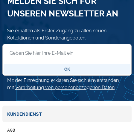
MELDEN SIE SICH FÜR
UNSEREN NEWSLETTER AN
Sie erhalten als Erster Zugang zu allen neuen
Kollektionen und Sonderangeboten.
Anmeldung zum Newsletter
OK
Mit der Einreichung erklären Sie sich einverstanden
mit
Verarbeitung von personenbezogenen Daten
.
KUNDENDIENST
AGB