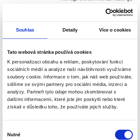
2.81 €
In den Warenkorb
2.36 € ohne MwSt.
Handreinigungsbürste für Wäschetrockner. Diese Bürste dient zur
Souhlas
Detaily
Více o cookies
Reinigung des Abflussrohrs von Wäschetrocknern. Regelmäßige
Anwendung verlängert die Lebensdauer Ihres Trockners.
Tato webová stránka používá cookies
K personalizaci obsahu a reklam, poskytování funkcí
sociálních médií a analýze naší návštěvnosti využíváme
soubory cookie. Informace o tom, jak náš web používáte,
sdílíme se svými partnery pro sociální média, inzerci a
analýzy. Partneři tyto údaje mohou zkombinovat s
dalšími informacemi, které jste jim poskytli nebo které
získali v důsledku toho, že používáte jejich služby.
Výběr
Nutné
souhlasu