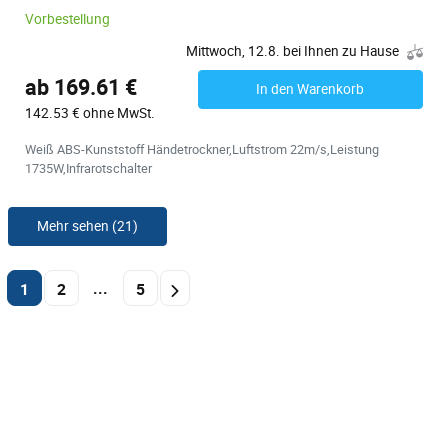
Vorbestellung
Mittwoch, 12.8. bei Ihnen zu Hause
ab 169.61 €
In den Warenkorb
142.53 € ohne MwSt.
Weiß ABS-Kunststoff Händetrockner,Luftstrom 22m/s,Leistung
1735W,Infrarotschalter
Mehr sehen (21)
...
1
2
5