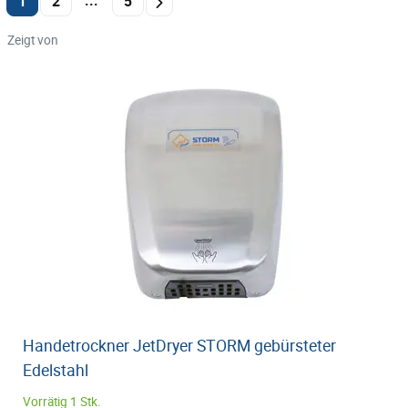
...
1
2
5
Zeigt von
Handetrockner JetDryer STORM gebürsteter
Edelstahl
Vorrätig 1 Stk.