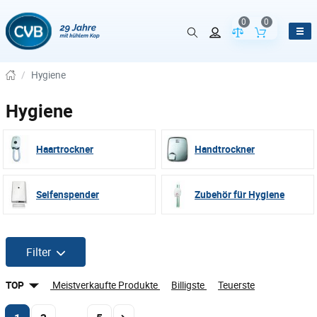
0
0
Vergleich der Pr
Inhalt de
/
Hygiene
Hygiene
Haartrockner
Handtrockner
Seifenspender
Zubehör für Hygiene
Filter
TOP
Meistverkaufte Produkte
Billigste
Teuerste