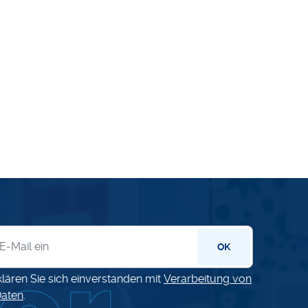
letter
OK
klären Sie sich einverstanden mit
Verarbeitung von
aten
.