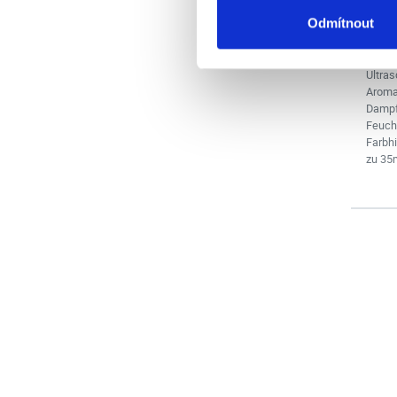
33.
Odmítnout
27.73
Ultras
Aromad
Dampf
Feucht
Farbh
zu 35