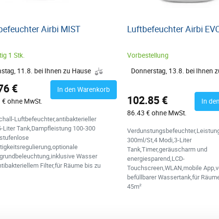
befeuchter Airbi MIST
Luftbefeuchter Airbi EV
ig 1 Stk.
Vorbestellung
nstag, 11.8. bei Ihnen zu Hause
Donnerstag, 13.8. bei Ihnen 
76 €
In den Warenkorb
102.85 €
 € ohne MwSt.
In de
86.43 € ohne MwSt.
chall-Luftbefeuchter,antibakterieller
,5-Liter Tank,Dampfleistung 100-300
Verdunstungsbefeuchter,Leistun
,stufenlose
300ml/St,4 Modi,3-Liter
igkeitsregulierung,optionale
Tank,Timer,geräuscharm und
rgrundbeleuchtung,inklusive Wasser
energiesparend,LCD-
tibakteriellem Filter,für Räume bis zu
Touchscreen,WLAN,mobile App,v
befüllbarer Wassertank,für Räume
45m²