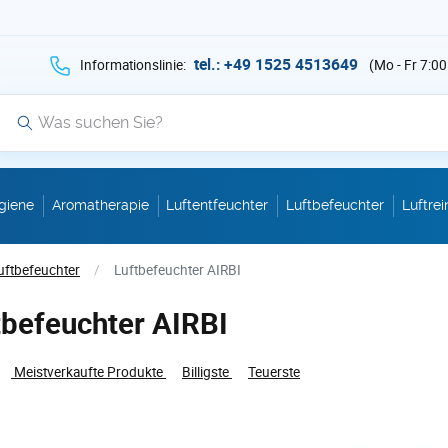
hen Sie auf Suche mit der Taste v als Suche
tel.: +49 1525 4513649
Informationslinie:
(Mo - Fr 7:00
Suche
giene
Aromatherapie
Luftentfeuchter
Luftbefeuchter
Luftrei
uftbefeuchter
/
Luftbefeuchter AIRBI
tbefeuchter AIRBI
Meistverkaufte Produkte
Billigste
Teuerste