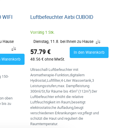
O WIFI
Luftbefeuchter Airbi CUBOID
Vorrätig 1 Stk.
zu Hause
Dienstag, 11.8. bei Ihnen zu Hause
57.79 €
In den Warenkorb
n Warenkorb
48.56 € ohne MwSt.
Ultraschall-Luftbefeuchter mit
Aromatherapie-Funktion,digitalem
g 150-
Hydrostat,Luftfilter,4-Liter Wassertank,3
Leistungsstufen,max. Dampfleistung
300ml/St,für Räume bis 45m² (112m³).Der
Luftbefeuchter erhöht die relative
on oben
Luftfeuchtigkeit im Raum,beseitigt
 bis zu
elektrostatische Aufladung,beugt
verschiedenen Erkrankungen vor,pflegt und
schützt die Haut und reguliert die
Raumtemperatur.