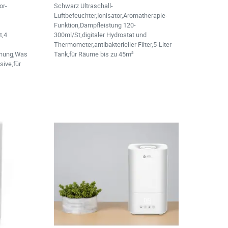
or-
Schwarz Ultraschall-
Luftbefeuchter,Ionisator,Aromatherapie-
Funktion,Dampfleistung 120-
t,4
300ml/St,digitaler Hydrostat und
Thermometer,antibakterieller Filter,5-Liter
enung,Was
Tank,für Räume bis zu 45m²
sive,für