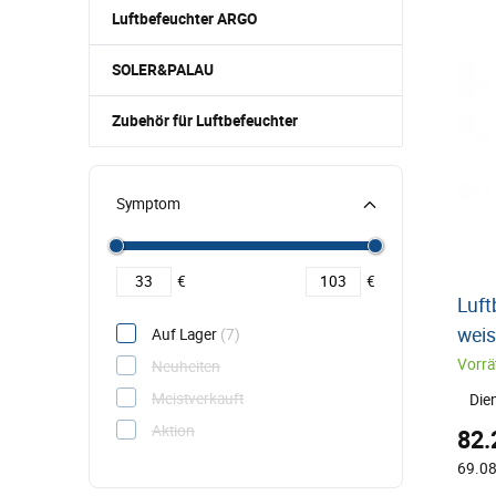
Luftbefeuchter ARGO
SOLER&PALAU
Zubehör für Luftbefeuchter
Symptom
Filtrovat cenu od
Preis filtern nach
€
€
Luft
wei
Auf Lager
(7)
Vorrät
Neuheiten
Meistverkauft
Die
Aktion
82.
69.08