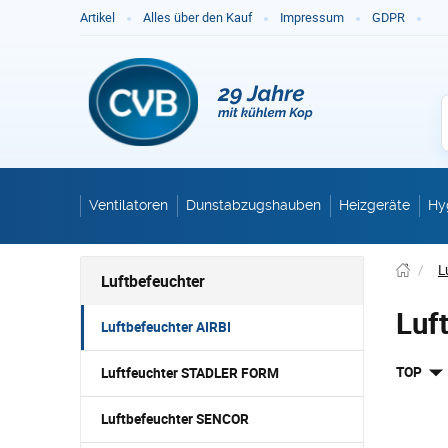
Ge
Artikel
Alles über den Kauf
Impressum
GDPR
Ventilatoren
Dunstabzugshauben
Heizgeräte
Hy
/
L
Luftbefeuchter
Luf
Luftbefeuchter AIRBI
TOP
Luftfeuchter STADLER FORM
Luftbefeuchter SENCOR