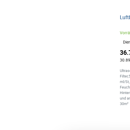
Luft
Vorrät
Die
36.
30.89
Ultras
Filter
ml/St
Feucht
Hinte
und an
30m²