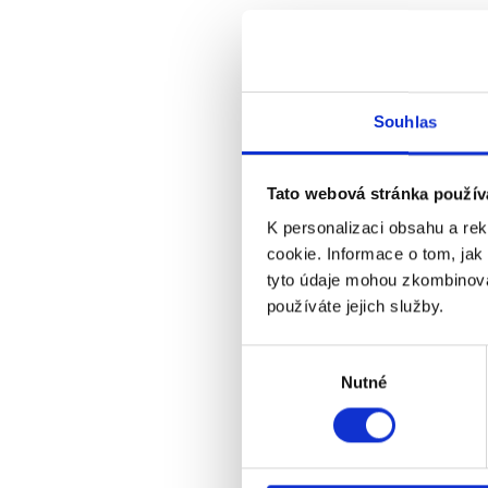
Souhlas
Tato webová stránka použív
K personalizaci obsahu a re
cookie. Informace o tom, jak
tyto údaje mohou zkombinovat
používáte jejich služby.
Výběr
Luft
Nutné
souhlasu
Vorrät
Die