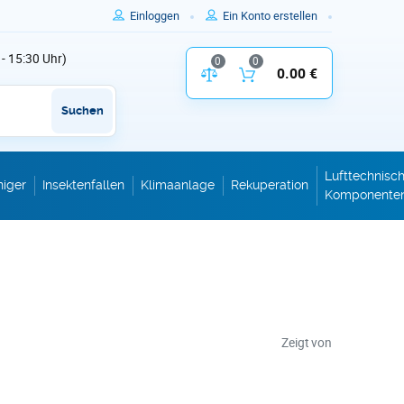
Einloggen
Ein Konto erstellen
 - 15:30 Uhr)
0
0
Vergleich der Produktparameter
0.00 €
Inhalt des W
Suchen
Lufttechnisc
niger
Insektenfallen
Klimaanlage
Rekuperation
Komponente
Zeigt von