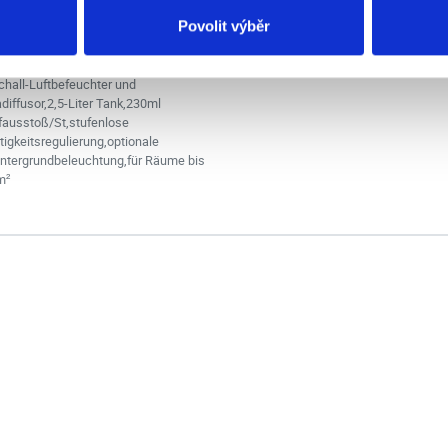
00 €
In den Warenkorb
Povolit výběr
 € ohne MwSt.
chall-Luftbefeuchter und
iffusor,2,5-Liter Tank,230ml
ausstoß/St,stufenlose
igkeitsregulierung,optionale
intergrundbeleuchtung,für Räume bis
m²