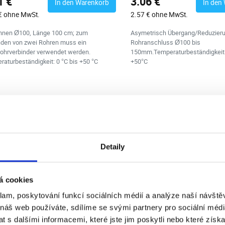
1 €
3.06 €
In den Warenkorb
In den
€ ohne MwSt.
2.57 € ohne MwSt.
innen Ø100, Länge 100 cm; zum
Asymetrisch Übergang/Reduzieru
nden von zwei Rohren muss ein
Rohranschluss Ø100 bis
rohrverbinder verwendet werden.
150mm.Temperaturbeständigkeit 
aturbeständigkeit: 0 °C bis +50 °C
+50°C
Detaily
á cookies
klam, poskytování funkcí sociálních médií a analýze naší návšt
 náš web používáte, sdílíme se svými partnery pro sociální média
 s dalšími informacemi, které jste jim poskytli nebo které získa