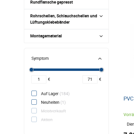
Rundflansche gepresst
Rohrschellen, Schlauchschellen und
Lüftungsklebebänder
Montagematerial
Symptom
Filtrovat cenu od
Preis filtern nach
€
€
Auf Lager
(184)
PVC
Neuheiten
(1)
Meistverkauft
Vorrät
Aktion
Die