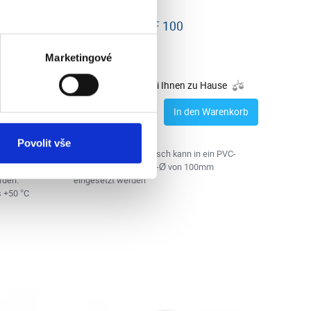
5m
PVC Flansch VF 100
Marketingové
Vorrätig > 5 Stk.
 Hause
Dienstag, 11.8. bei Ihnen zu Hause
2.77 €
 Warenkorb
In den Warenkorb
2.33 € ohne MwSt.
Povolit vše
zum
Runde Kunststoffflansch kann in ein PVC-
 ein
Rohr mit einem Innen-Ø von 100mm
rden.
eingesetzt werden
s +50 °C