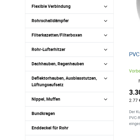
Flexible Verbindung
Rohrschalldämpfer
Filterkazetten/Filterboxen
Rohr-Lufterhitzer
PVC
Dachhauben, Regenhauben
Vorbe
Deflektorhauben, Ausblasstutzen,
Lüftungsaufsatz
3.3
Nippel, Muffen
2.77 
Der Ku
Bundkragen
PVC-R
einge
Enddeckel für Rohr