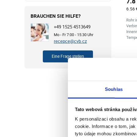
7.8
6.56 
BRAUCHEN SIE HILFE?
Rohr 
Verbi
+49 1525 4513649
Innen
Mo - Fr 7:00 - 15:30 Uhr
Temper
recepce@cvb.cz
Eine Frage stellen
Souhlas
Tato webová stránka použív
K personalizaci obsahu a re
cookie. Informace o tom, jak
tyto údaje mohou zkombinovat