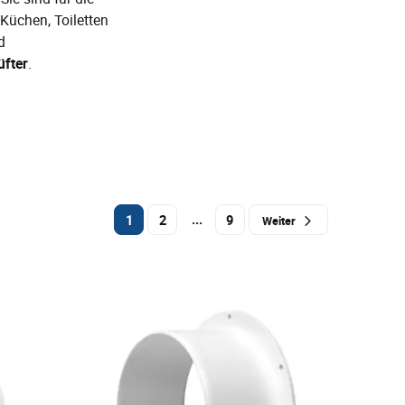
Küchen, Toiletten
d
fter
.
...
1
2
9
Weiter