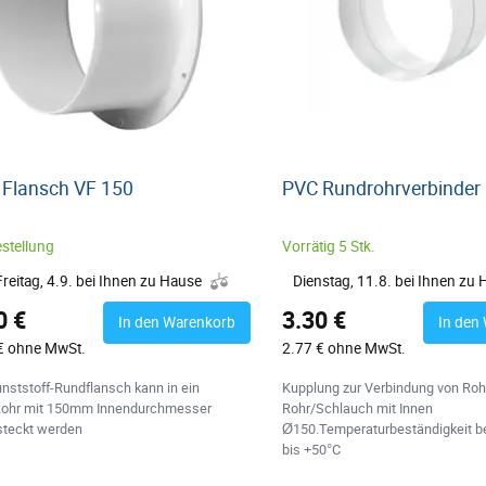
 Flansch VF 150
PVC Rundrohrverbinder
stellung
Vorrätig 5 Stk.
Freitag, 4.9. bei Ihnen zu Hause
Dienstag, 11.8. bei Ihnen zu
0 €
3.30 €
In den Warenkorb
In den
€ ohne MwSt.
2.77 € ohne MwSt.
nststoff-Rundflansch kann in ein
Kupplung zur Verbindung von Roh
ohr mit 150mm Innendurchmesser
Rohr/Schlauch mit Innen
steckt werden
Ø150.Temperaturbeständigkeit be
bis +50°C