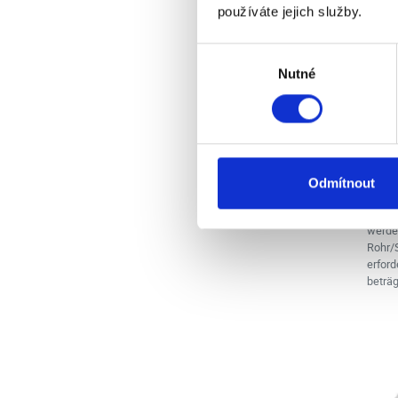
používáte jejich služby.
PVC
Výběr
Nutné
souhlasu
Vorrät
Die
5.2
4.37 
Odmítnout
90°-B
einer
werde
Rohr/
erford
beträg