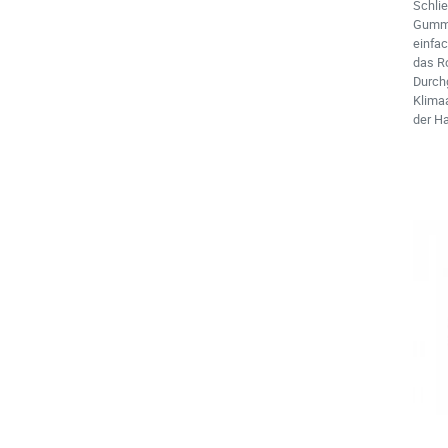
Schli
Gummi
einfac
das Ro
Durch
Klima
der H