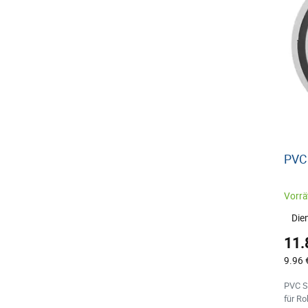
PVC
Vorrät
Die
11.
9.96 
PVC S
für R