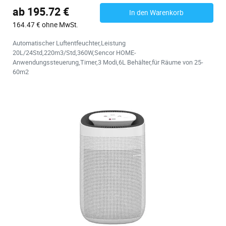
ab 195.72 €
In den Warenkorb
164.47 € ohne MwSt.
Automatischer Luftentfeuchter,Leistung
20L/24Std,220m3/Std,360W,Sencor HOME-
Anwendungssteuerung,Timer,3 Modi,6L Behälter,für Räume von 25-
60m2