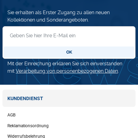
Sie erhalten als Erster Zugang zu allen neuen
Kollektionen und Sonderangeboten.
Anmeldung zum Newsletter
OK
Mit der Einreichung erklären Sie sich einverstanden
mit
Verarbeitung von personenbezogenen Daten
.
KUNDENDIENST
AGB
Reklamationsordnung
Widerrufsbelehrung