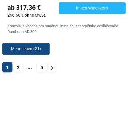
ab 317.36 €
In den Warenkorb
266.68 € ohne MwSt.
Konzola je vhodná pro snadnou instalaci adsorpčního odvlhčovače
Dantherm AD 300
Mehr sehen (21)
...
1
2
5