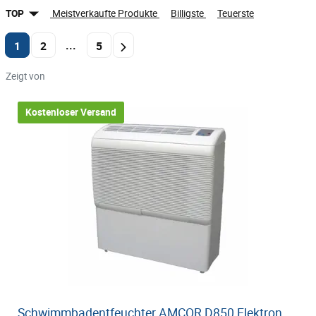
TOP
Meistverkaufte Produkte
Billigste
Teuerste
...
1
2
5
Zeigt von
Kostenloser Versand
Schwimmbadentfeuchter AMCOR D850 Elektron