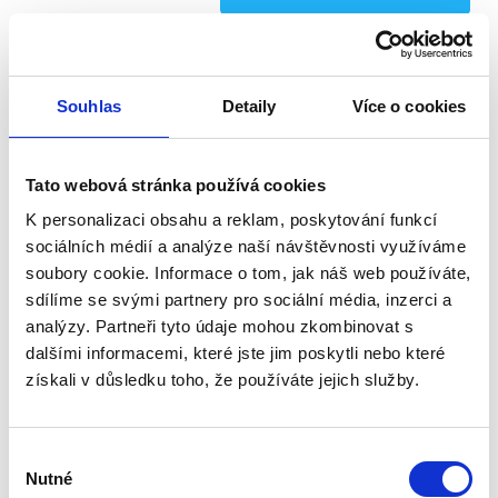
213.52 € ohne MwSt.
Leiser 2Geschwindigkeiten Luftentfeuchter,Autostart,Timer,Leistung
18L/Tag, eringer Energieverbrauch,für Räume von 13-22m²
Souhlas
Detaily
Více o cookies
Kostenloser Versand
Tato webová stránka používá cookies
K personalizaci obsahu a reklam, poskytování funkcí
sociálních médií a analýze naší návštěvnosti využíváme
soubory cookie. Informace o tom, jak náš web používáte,
sdílíme se svými partnery pro sociální média, inzerci a
analýzy. Partneři tyto údaje mohou zkombinovat s
dalšími informacemi, které jste jim poskytli nebo které
získali v důsledku toho, že používáte jejich služby.
Výběr
Nutné
Schwimmbadentfeuchter AMCOR D750 Economic
souhlasu