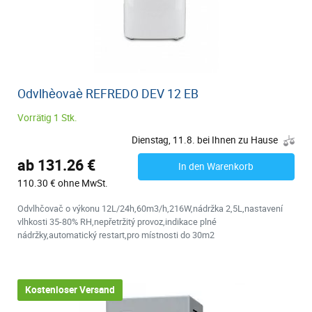
Odvlhèovaè REFREDO DEV 12 EB
Vorrätig 1 Stk.
Dienstag, 11.8. bei Ihnen zu Hause
ab 131.26 €
In den Warenkorb
110.30 € ohne MwSt.
Odvlhčovač o výkonu 12L/24h,60m3/h,216W,nádržka 2,5L,nastavení
vlhkosti 35-80% RH,nepřetržitý provoz,indikace plné
nádržky,automatický restart,pro místnosti do 30m2
Kostenloser Versand