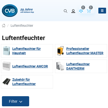
0
0
Vergleich der Pr
Inhalt de
/
Luftentfeuchter
Luftentfeuchter
Luftentfeuchter für
Professioneller
Haushalt
Luftentfeuchter MASTER
Luftentfeuchter
Luftentfeuchter AMCOR
DANTHERM
Zubehör für
Luftentfeuchter
Filter