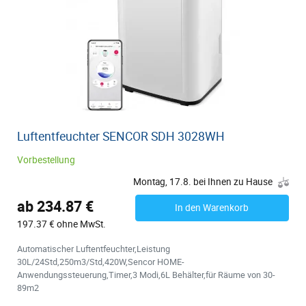
Luftentfeuchter SENCOR SDH 3028WH
Vorbestellung
Montag, 17.8. bei Ihnen zu Hause
ab 234.87 €
In den Warenkorb
197.37 € ohne MwSt.
Automatischer Luftentfeuchter,Leistung
30L/24Std,250m3/Std,420W,Sencor HOME-
Anwendungssteuerung,Timer,3 Modi,6L Behälter,für Räume von 30-
89m2