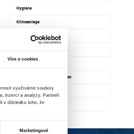
Hygiene
Klimaanlage
Luftbefeuchter
Luftentfeuchter
Více o cookies
Luftreiniger
Lufttechnische Komponenten
ěvnosti využíváme soubory
Rekuperation
, inzerci a analýzy. Partneři
li v důsledku toho, že
Ventilatoren
Marketingové