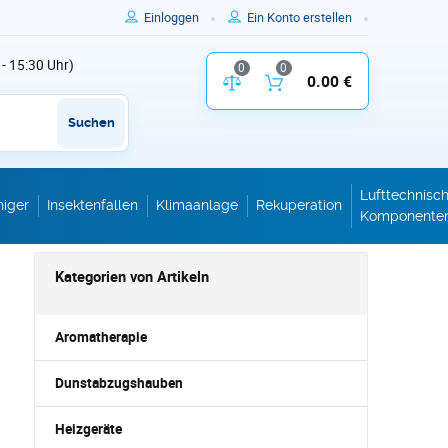
Einloggen
Ein Konto erstellen
 - 15:30 Uhr)
0
0
Vergleich der Produktparameter
0.00 €
Inhalt des W
Suchen
Lufttechnisc
niger
Insektenfallen
Klimaanlage
Rekuperation
Komponente
Kategorien von Artikeln
Aromatherapie
Dunstabzugshauben
Heizgeräte