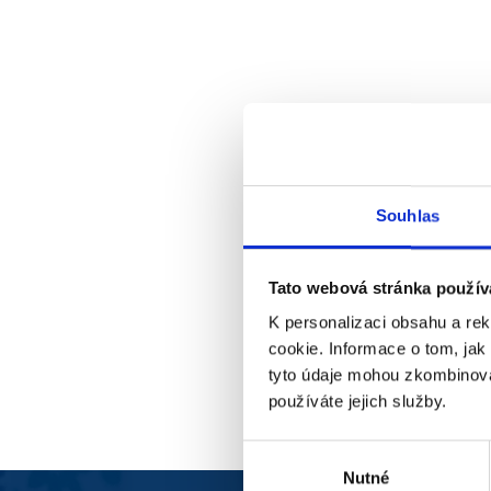
Souhlas
Tato webová stránka použív
K personalizaci obsahu a re
cookie. Informace o tom, jak
tyto údaje mohou zkombinovat
používáte jejich služby.
Výběr
Nutné
souhlasu