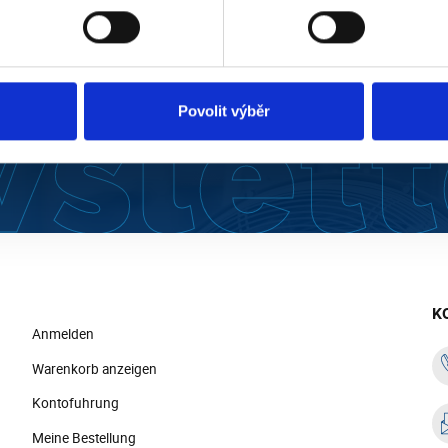
SEREN
Anmeldung zum News
Povolit výběr
Mit der Einreichung er
lektionen und
personenbezogenen D
K
Anmelden
Warenkorb anzeigen
Kontofuhrung
Meine Bestellung