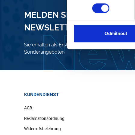
MELDEN SIE SICH FÜR UN
NEWSLETTER AN
Odmítnout
Sie erhalten als Erster Zugang zu allen neuen Kol
Sonderangeboten.
KUNDENDIENST
AGB
Reklamationsordnung
Widerrufsbelehrung