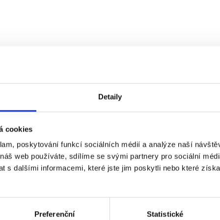
Detaily
á cookies
klam, poskytování funkcí sociálních médií a analýze naší návšt
 náš web používáte, sdílíme se svými partnery pro sociální média
 s dalšími informacemi, které jste jim poskytli nebo které získa
Preferenční
Statistické