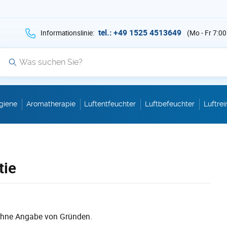
hen Sie auf Suche mit der Taste v als Suche
tel.: +49 1525 4513649
Informationslinie:
(Mo - Fr 7:00
Suche
giene
Aromatherapie
Luftentfeuchter
Luftbefeuchter
Luftrei
tie
 ohne Angabe von Gründen.