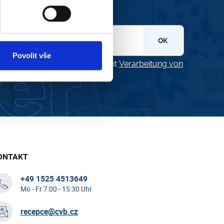
letter
OK
Povolit vše
klären Sie sich einverstanden mit
Verarbeitung von
aten
.
ONTAKT
+49 1525 4513649
Mo - Fr 7:00 - 15:30 Uhr
recepce@cvb.cz