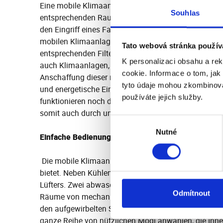
Eine mobile Klimaanlage löst augenblicklich die Fo
Souhlas
entsprechenden Raumes. Die Installation der mobile
den Eingriff eines Fachservice, wie dies bei einer kla
mobilen Klimaanlagen genügt es, diese nur regelmäß
Tato webová stránka použív
entsprechenden Filter von Verunreinigungen zu befr
K personalizaci obsahu a re
auch Klimaanlagen, die im Sommer kühlen und im Win
cookie. Informace o tom, jak
Anschaffung dieser mobilen Klimaanlage mit Heizung 
tyto údaje mohou zkombinovat
und energetische Einsparung bestimmt nicht lange 
používáte jejich služby.
funktionieren noch dazu mit dem ökologischen Gas R4
somit auch durch und durch umweltfreundlich.
Výběr
Nutné
souhlasu
Einfache Bedienung und gleich drei Betriebsmodi
Die mobile Klimaanlage ist auch dadurch beachtensw
bietet. Neben Kühlen und Entfeuchten bietet sie a
Lüfters. Zwei abwaschbare Filter, über die die Klima
Odmítnout
Räume von mechanischen Verunreinigungen in der U
den aufgewirbelten Staub. Auf einer übersichtlichen
ganze Reihe von nützlichen Modi anwählen, die Ihnen