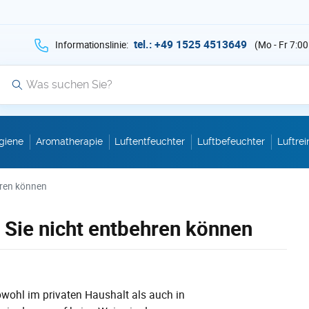
hen Sie auf Suche mit der Taste v als Suche
tel.: +49 1525 4513649
Informationslinie:
(Mo - Fr 7:00
Suche
giene
Aromatherapie
Luftentfeuchter
Luftbefeuchter
Luftrei
ehren können
 Sie nicht entbehren können
owohl im privaten Haushalt als auch in