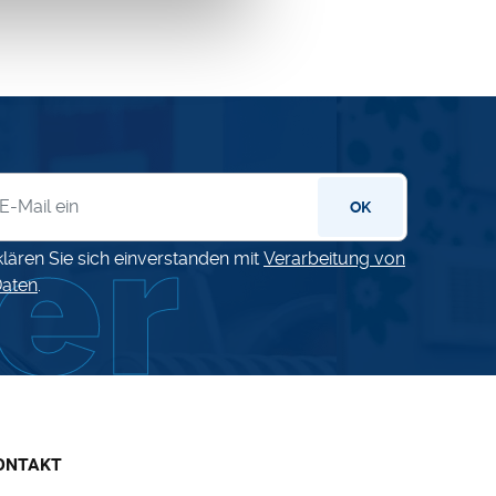
letter
OK
klären Sie sich einverstanden mit
Verarbeitung von
aten
.
ONTAKT