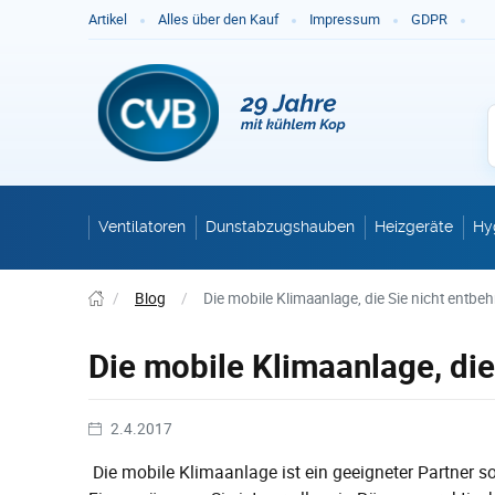
Ge
Artikel
Alles über den Kauf
Impressum
GDPR
Ventilatoren
Dunstabzugshauben
Heizgeräte
Hy
/
Blog
/
Die mobile Klimaanlage, die Sie nicht entb
Die mobile Klimaanlage, die
2.4.2017
Die mobile Klimaanlage ist ein geeigneter Partner s