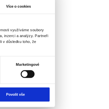
Více o cookies
ěvnosti využíváme soubory
, inzerci a analýzy. Partneři
li v důsledku toho, že
Marketingové
Povolit vše