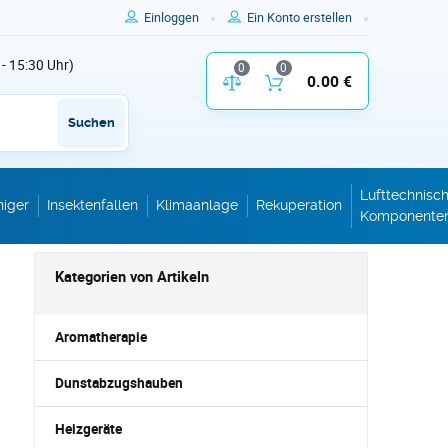
Einloggen
Ein Konto erstellen
 - 15:30 Uhr)
0
0
Vergleich der Produktparameter
0.00 €
Inhalt des W
Suchen
Lufttechnisc
niger
Insektenfallen
Klimaanlage
Rekuperation
Komponente
Kategorien von Artikeln
Aromatherapie
Dunstabzugshauben
Heizgeräte