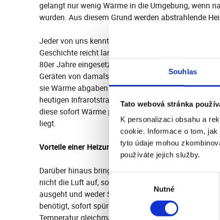
gelangt nur wenig Wärme in die Umgebung, wenn nas
wurden. Aus diesem Grund werden abstrahlende Hei
Jeder von uns kennt bestimmt Infrarotstrahler aus 
Geschichte reicht lange zurück und sie wurden vor 
80er Jahre eingesetzt. Man kann jedoch die heutige
Souhlas
Geräten von damals vergleichen. Bei den ursprünglic
sie Wärme abgaben und die Effektivität ihrer Wärme
heutigen Infrarotstrahlern muss man nicht warten, bi
Tato webová stránka použív
diese sofort Wärme produzieren und die Wärmeabgab
K personalizaci obsahu a re
liegt.
cookie. Informace o tom, jak
tyto údaje mohou zkombinovat
Vorteile einer Heizung mit einem integrierten Infraro
používáte jejich služby.
Darüber hinaus bringt die Infrarotwärme viele Vorteile
Výběr
nicht die Luft auf, sondern feste Gegenstände. Sie 
Nutné
souhlasu
ausgeht und weder Staub aufwirbelt noch anspruc
benötigt, sofort spüren. Bei einer Heizung mit integri
Temperatur gleichmäßig verteilt und somit ist es mö