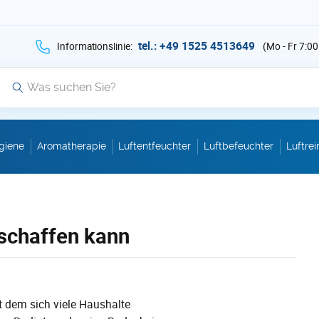
hen Sie auf Suche mit der Taste v als Suche
tel.: +49 1525 4513649
Informationslinie:
(Mo - Fr 7:00
Suche
giene
Aromatherapie
Luftentfeuchter
Luftbefeuchter
Luftrei
schaffen kann
 dem sich viele Haushalte