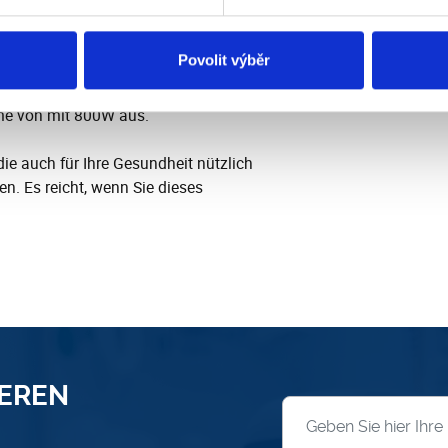
ig das erforderte Wärmebehagen zu
e Auswirkungen auf die Gesundheit: Das
Povolit výběr
hmerzen, löst Muskelspannungen und
zu lindern. Falls Ihr Bad klein ist,
ahme von mit 800W aus.
 die auch für Ihre Gesundheit nützlich
gen. Es reicht, wenn Sie dieses
SEREN
Anmeldung zum News