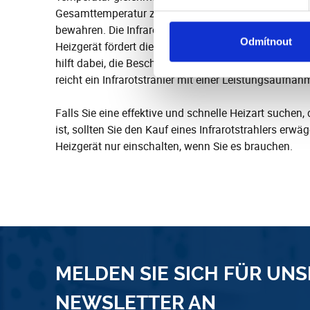
Gesamttemperatur zu beheizen und dabei gleichzeit
bewahren. Die Infrarotwärme hat auch viele positiv
Odmítnout
Heizgerät fördert die Durchblutung, vermindert Sc
hilft dabei, die Beschwerden chronischer Erkrankungen 
reicht ein Infrarotstrahler mit einer Leistungsaufn
Falls Sie eine effektive und schnelle Heizart suchen,
ist, sollten Sie den Kauf eines Infrarotstrahlers erwä
Heizgerät nur einschalten, wenn Sie es brauchen.
MELDEN SIE SICH FÜR UN
NEWSLETTER AN