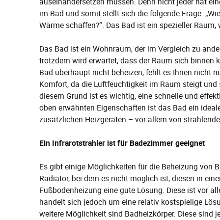
auseinandersetzen müssen. Denn nicht jeder hat ei
im Bad und somit stellt sich die folgende Frage: „W
Wärme schaffen?“. Das Bad ist ein spezieller Raum,
Das Bad ist ein Wohnraum, der im Vergleich zu ande
trotzdem wird erwartet, dass der Raum sich binnen k
Bad überhaupt nicht beheizen, fehlt es Ihnen nicht
Komfort, da die Luftfeuchtigkeit im Raum steigt un
diesem Grund ist es wichtig, eine schnelle und effekt
oben erwähnten Eigenschaften ist das Bad ein ideal
zusätzlichen Heizgeräten – vor allem von strahlende
Ein Infrarotstrahler ist für Badezimmer geeignet
Es gibt einige Möglichkeiten für die Beheizung vo
Radiator, bei dem es nicht möglich ist, diesen in ein
Fußbodenheizung eine gute Lösung. Diese ist vor al
handelt sich jedoch um eine relativ kostspielige L
weitere Möglichkeit sind Badheizkörper. Diese sind j