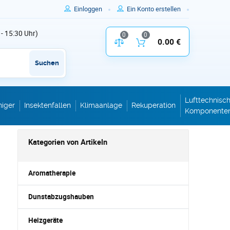
Einloggen
Ein Konto erstellen
 - 15:30 Uhr)
0
0
Vergleich der Produktparameter
0.00 €
Inhalt des W
Suchen
Lufttechnisc
niger
Insektenfallen
Klimaanlage
Rekuperation
Komponente
Kategorien von Artikeln
Aromatherapie
Dunstabzugshauben
Heizgeräte