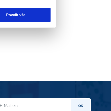
Povolit vše
letter
OK