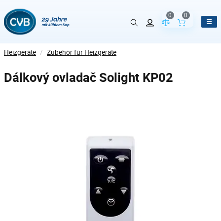
0
0
Vergleich der Pr
Inhalt de
Heizgeräte
/
Zubehör für Heizgeräte
Dálkový ovladač Solight KP02