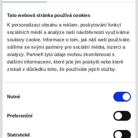
Tato webová stránka používá cookies
K personalizaci obsahu a reklam, poskytování funkcí
Heißluftkonvektor Solight KP02
sociálních médií a analýze naší návštěvnosti využíváme
soubory cookie. Informace o tom, jak náš web používáte,
Vorbestellung
sdílíme se svými partnery pro sociální média, inzerci a
Donnerstag, 13.8. bei Ihnen zu Hause
analýzy. Partneři tyto údaje mohou zkombinovat s
dalšími informacemi, které jste jim poskytli nebo které
60.06 €
In den Warenkorb
získali v důsledku toho, že používáte jejich služby.
50.47 € ohne MwSt.
Weiß Heißluftkonvektor/Direktheizer MIT VENTILATOR,3
Heizleistungen
Výběr
1000/1300/2300W,Thermostat,Wochentimer,Fernbedienung,f
Nutné
souhlasu
ür Räume bis 70m3
Preferenční
Statistické