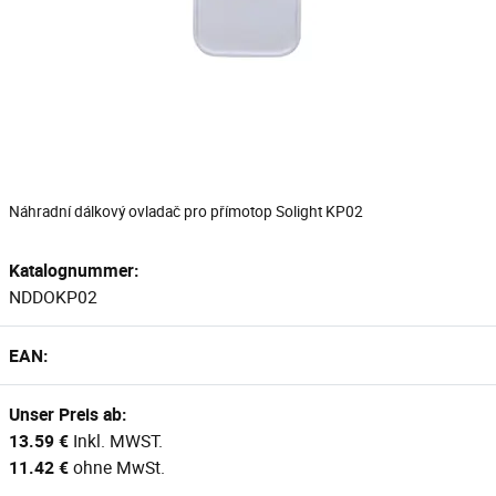
Náhradní dálkový ovladač pro přímotop Solight KP02
Katalognummer:
NDDOKP02
EAN:
Unser Preis ab:
13.59 €
Inkl. MWST.
11.42 €
ohne MwSt.