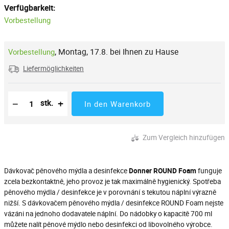
Verfügbarkeit:
Vorbestellung
,
Montag, 17.8. bei Ihnen zu Hause
Vorbestellung
Liefermöglichkeiten
Reduzierung der Menge
Anzahl der Stücke
Erhöhung der Menge
−
+
stk.
In den Warenkorb
Zum Vergleich hinzufügen
Dávkovač pěnového mýdla a desinfekce
Donner ROUND Foam
funguje
zcela bezkontaktně, jeho provoz je tak maximálně hygienický. Spotřeba
pěnového mýdla / desinfekce je v porovnání s tekutou náplní výrazně
nižší. S dávkovačem pěnového mýdla / desinfekce ROUND Foam nejste
vázáni na jednoho dodavatele náplní. Do nádobky o kapacitě 700 ml
můžete nalít pěnové mýdlo nebo desinfekci od libovolného výrobce.