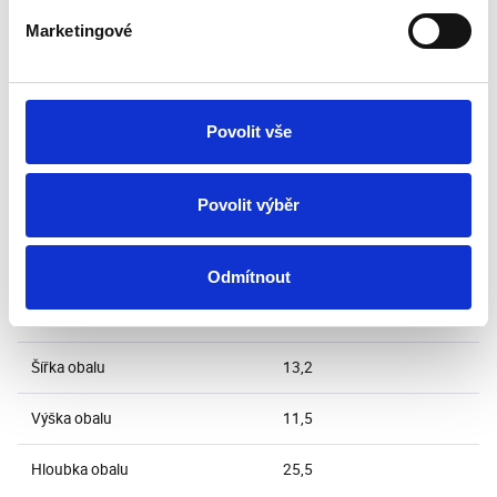
Marketingové
Rozměry přístroje
220 x 110 x 100 mm (v/
š/h)
Hmotnost přístroje
1,1 kg
Povolit vše
Rozměry balení
132 x 115 x 255 mm (v/
š/h)
Povolit výběr
Váha vč. obalu (kg)
1,3 kg
Odmítnout
Způsob balení
Ochranná fólie, kartonový
box
Šířka obalu
13,2
Výška obalu
11,5
Hloubka obalu
25,5