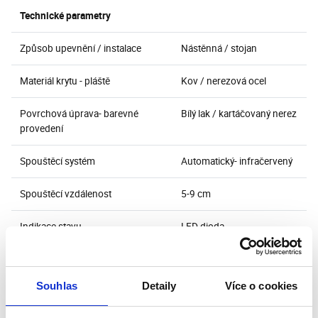
Technické parametry
Způsob upevnění / instalace
Nástěnná / stojan
Materiál krytu - pláště
Kov / nerezová ocel
Povrchová úprava- barevné
Bílý lak / kartáčovaný nerez
provedení
Spouštěcí systém
Automatický- infračervený
Spouštěcí vzdálenost
5-9 cm
Indikace stavu
LED dioda
Kapacita dávkovače
700 ml
Souhlas
Detaily
Více o cookies
Provozní náplň
Pěnové mýdlo / desinfekce