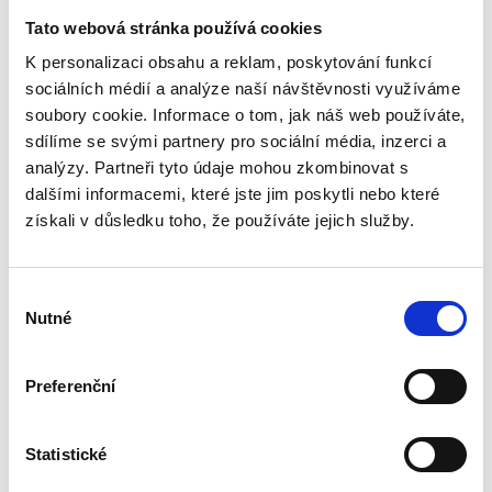
Doplňování náplně
Dolévání širokým hrdlem
Tato webová stránka používá cookies
Nastavení dávky
0,4-1,6 ml (5 kroků
K personalizaci obsahu a reklam, poskytování funkcí
nastavení)
sociálních médií a analýze naší návštěvnosti využíváme
soubory cookie. Informace o tom, jak náš web používáte,
Počet dávek na jedno naplnění
437-1750
sdílíme se svými partnery pro sociální média, inzerci a
analýzy. Partneři tyto údaje mohou zkombinovat s
Provozní teplota
0-45 °C
dalšími informacemi, které jste jim poskytli nebo které
získali v důsledku toho, že používáte jejich služby.
El. specifikace
Napájení
Bateriový adaptér 4x AA
Výběr
1,5 V
Nutné
souhlasu
Jistící a ochranné prvky
Preferenční
Zamezení neautorizované
Servisní klíč
manipulaci
Statistické
Rozměry, hmotnost, balení