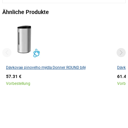
Ähnliche Produkte
Dávkovaè pìnového mýdla Donner ROUND bílý
Dávko
57.31 €
61.4
Vorbestellung
Vorbe