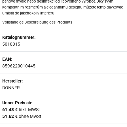
pěnové mýdlo nebo desinfekci od libovolného výrobce.Díky svým
kompaktním rozměrům a elegantnímu designu můžete tento dávkovač
umístit do jakéhokoliv interiéru.
Vollständige Beschreibung des Produkts
Katalognummer:
5010015
EAN:
8596220010445
Hersteller:
DONNER
Unser Preis ab:
61.43 €
Inkl. MWST.
51.62 €
ohne MwSt.