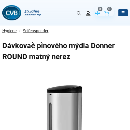
0
0
Vergleich der Pr
Inhalt de
Hygiene
/
Seifenspender
Dávkovaè pìnového mýdla Donner
ROUND matný nerez