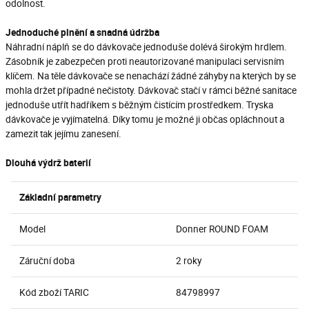
odolnost.
Jednoduché plnění a snadná údržba
Náhradní náplň se do dávkovače jednoduše dolévá širokým hrdlem.
Zásobník je zabezpečen proti neautorizované manipulaci servisním
klíčem. Na těle dávkovače se nenachází žádné záhyby na kterých by se
mohla držet případné nečistoty. Dávkovač stačí v rámci běžné sanitace
jednoduše utřít hadříkem s běžným čistícím prostředkem. Tryska
dávkovače je vyjímatelná. Díky tomu je možné ji občas opláchnout a
zamezit tak jejímu zanesení.
Dlouhá výdrž baterií
Základní parametry
Model
Donner ROUND FOAM
Záruční doba
2 roky
Kód zboží TARIC
84798997