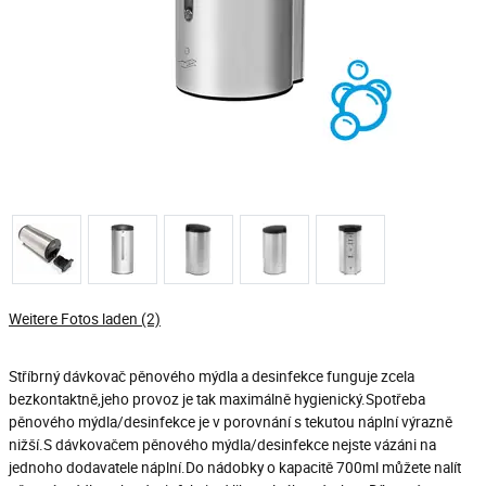
Weitere Fotos laden (2)
Stříbrný dávkovač pěnového mýdla a desinfekce funguje zcela
bezkontaktně,jeho provoz je tak maximálně hygienický.Spotřeba
pěnového mýdla/desinfekce je v porovnání s tekutou náplní výrazně
nižší.S dávkovačem pěnového mýdla/desinfekce nejste vázáni na
jednoho dodavatele náplní.Do nádobky o kapacitě 700ml můžete nalít