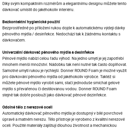
Díky svým kompaktním rozměrům a elegantnímu designu můžete tento
dávkovač umístit do jakéhokoliv interiéru.
Bezkontaktní hygienické použití
Bezprostředně po přiložení rukou dojde k automatickému výdeji dávky
pěnového mýdla / desinfekce. Nedochází tak k žádnému kontaktu s
dávkovačem.
Univerzální dávkovač pěnového mýdla a desinfekce
Pěnové mýdlo nabízí celou řadu výhod. Na jedno umytí je jej zapotřebí
mnohem menší množství. Nádobku tak není nutné tak často doplňovat.
Samotné umytí rukou je rychlejší. Donner ROUND Foam je možné využít
pro dávkování pěnového mýdla od jakéhokoliv výrobce. Taktéž si
můžete pěnové mýdlo vyrobit sami, stačí jednoduše smíchat gelové
mýdlo s převařenou či destilovanou vodou. Donner ROUND Foam
stejně tak dobře poslouží jako dávkovač pěnové dezinfekce.
Odolné tělo z nerezové oceli
Automatický dávkovač pěnového mýdla je dostupný v bílé povrchové
úpravě a matném nerezu. Tělo přístroje je vyrobeno z kvalitní nerezové
oceli. Použité materiály zajištují dlouhou životnost a mechanickou