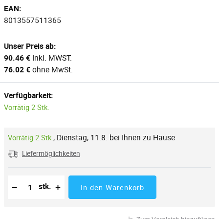
EAN:
8013557511365
Unser Preis ab:
90.46 €
Inkl. MWST.
76.02 €
ohne MwSt.
Verfügbarkeit:
Vorrätig 2 Stk.
,
Dienstag, 11.8. bei Ihnen zu Hause
Vorrätig 2 Stk.
Liefermöglichkeiten
Reduzierung der Menge
Anzahl der Stücke
Erhöhung der Menge
−
+
stk.
In den Warenkorb