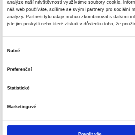
analýze naší návštěvnosti využíváme soubory cookie. Infor
náš web používáte, sdílíme se svými partnery pro sociální mé
analýzy. Partneři tyto údaje mohou zkombinovat s dalšími in
jste jim poskytli nebo které získali v důsledku toho, že použív
Výběr
Nutné
souhlasu
Preferenční
Statistické
Marketingové
Povolit vše