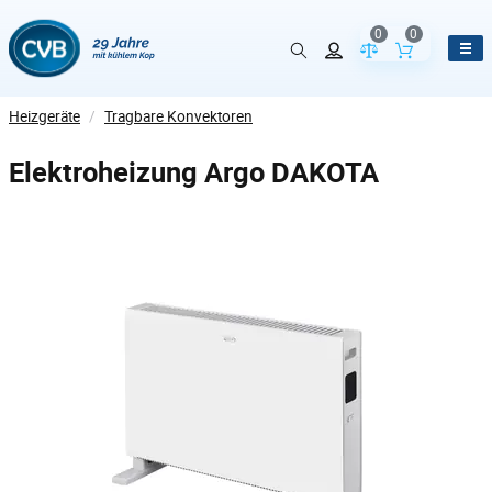
0
0
Vergleich der Pr
Inhalt de
Heizgeräte
/
Tragbare Konvektoren
Elektroheizung Argo DAKOTA