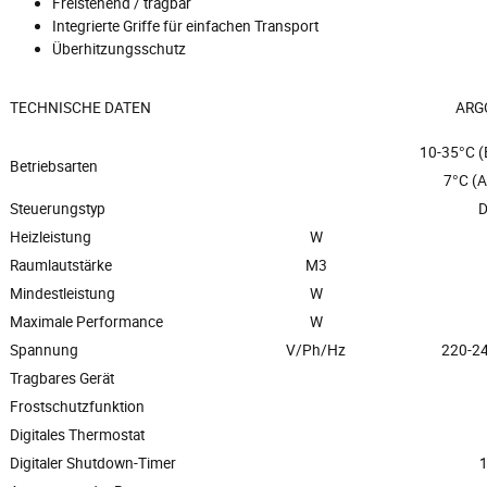
Freistehend / tragbar
Integrierte Griffe für einfachen Transport
Überhitzungsschutz
TECHNISCHE DATEN
ARG
10-35°C 
Betriebsarten
7°C (
Steuerungstyp
D
Heizleistung
W
Raumlautstärke
M3
Mindestleistung
W
Maximale Performance
W
Spannung
V/Ph/Hz
220-24
Tragbares Gerät
Frostschutzfunktion
Digitales Thermostat
Digitaler Shutdown-Timer
1