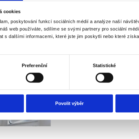
á cookies
klam, poskytování funkcí sociálních médií a analýze naší návšt
 náš web používáte, sdílíme se svými partnery pro sociální média
hlenes Zubehör
 s dalšími informacemi, které jste jim poskytli nebo které získa
Preferenční
Statistické
Povolit výběr