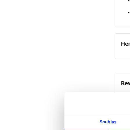
Her
Bew
Di
Souhlas