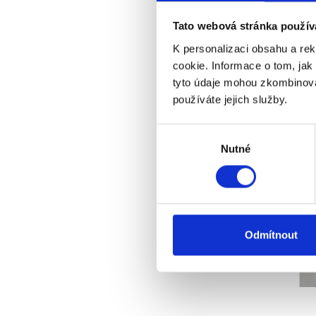
Tato webová stránka použív
K personalizaci obsahu a re
cookie. Informace o tom, jak
Empfo
tyto údaje mohou zkombinovat
používáte jejich služby.
Výběr
Nutné
souhlasu
Odmítnout