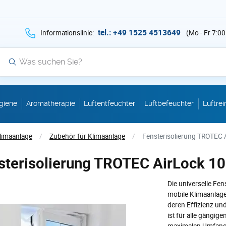
hen Sie auf Suche mit der Taste v als Suche
tel.: +49 1525 4513649
Informationslinie:
(Mo - Fr 7:00
Suche
giene
Aromatherapie
Luftentfeuchter
Luftbefeuchter
Luftrei
limaanlage
/
Zubehör für Klimaanlage
/
Fensterisolierung TROTEC 
sterisolierung TROTEC AirLock 1
Die universelle F
mobile Klimaanlag
deren Effizienz und
ist für alle gängig
maximalen Umfang