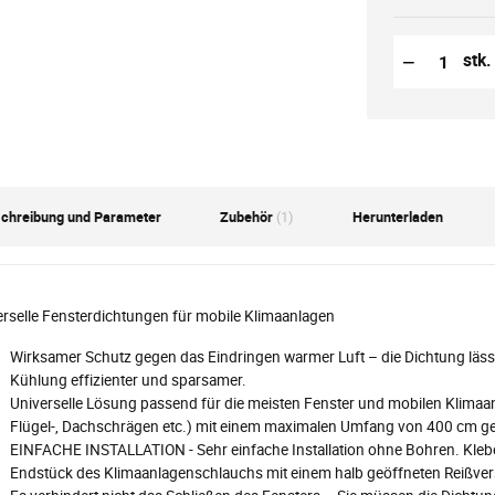
Reduzierung
Anzahl der S
−
stk.
chreibung und Parameter
Zubehör
(1)
Herunterladen
erselle Fensterdichtungen für mobile Klimaanlagen
Wirksamer Schutz gegen das Eindringen warmer Luft – die Dichtung läss
Kühlung effizienter und sparsamer.
Universelle Lösung passend für die meisten Fenster und mobilen Klimaanla
Flügel-, Dachschrägen etc.) mit einem maximalen Umfang von 400 cm ge
EINFACHE INSTALLATION - Sehr einfache Installation ohne Bohren. Klebe
Endstück des Klimaanlagenschlauchs mit einem halb geöffneten Reißver