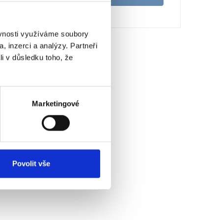
ěvnosti využíváme soubory
, inzerci a analýzy. Partneři
li v důsledku toho, že
Marketingové
Povolit vše