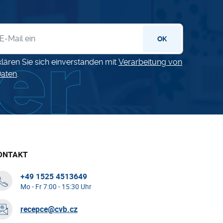
letter
OK
klären Sie sich einverstanden mit
Verarbeitung von
aten
.
ONTAKT
+49 1525 4513649
Mo - Fr 7:00 - 15:30 Uhr
recepce@cvb.cz