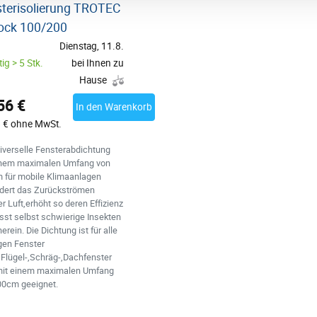
terisolierung TROTEC
ock 100/200
Dienstag, 11.8.
ig > 5 Stk.
bei Ihnen zu
Hause
56 €
In den Warenkorb
 € ohne MwSt.
iverselle Fensterabdichtung
inem maximalen Umfang von
 für mobile Klimaanlagen
ndert das Zurückströmen
 Luft,erhöht so deren Effizienz
sst selbst schwierige Insekten
herein. Die Dichtung ist für alle
gen Fenster
,Flügel-,Schräg-,Dachfenster
 mit einem maximalen Umfang
00cm geeignet.