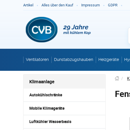
Ge
Artikel
Alles über den Kauf
Impressum
GDPR
Ventilatoren
Dunstabzugshauben
Heizgeräte
Hy
/
K
Klimaanlage
Fen
Autokühlschränke
Mobile Klimageräte
Luftkühler Wasserbasis