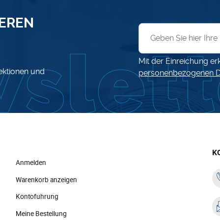
SEREN
Anmeldung zum News
Mit der Einreichung er
lektionen und
personenbezogenen D
K
Anmelden
Warenkorb anzeigen
Kontofuhrung
Meine Bestellung