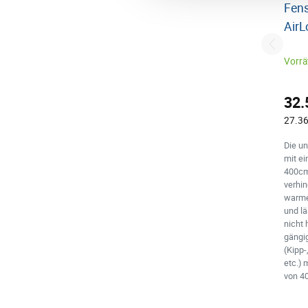
Fens
AirL
Vorrät
32.
27.36
Die un
mit e
400cm
verhi
warmer
und lä
nicht 
gängi
(Kipp-
etc.)
von 4