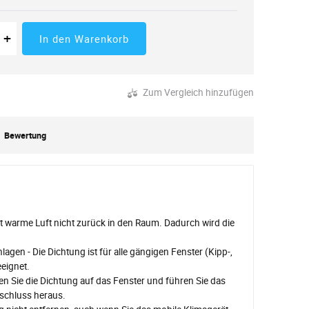
 der Menge
tücke
Erhöhung der Menge
+
In den Warenkorb
Zum Vergleich hinzufügen
Bewertung
t warme Luft nicht zurück in den Raum. Dadurch wird die
gen - Die Dichtung ist für alle gängigen Fenster (Kipp-,
eignet.
n Sie die Dichtung auf das Fenster und führen Sie das
schluss heraus.