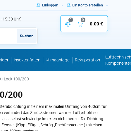
Einloggen
Ein Konto erstellen
 - 15:30 Uhr)
0
0
Vergleich der Produktparameter
0.00 €
Inhalt des W
Suchen
Lufttechnisc
niger
Insektenfallen
Klimaanlage
Rekuperation
Komponente
AirLock 100/200
00/200
ensterabdichtung mit einem maximalen Umfang von 400cm für
en verhindert das Zurückströmen warmer Luft,erhöht so
 lässt selbst schwierige Insekten nicht herein. Die Dichtung
en Fenster (Kipp-,Flügel-,Schräg-,Dachfenster etc.) mit einem
 von 400cm geeignet.