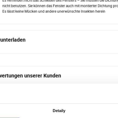
Es verhindert nicht das Schließen des Fensters – Sie müssen die Dichtun
nicht benutzen. Sie können das Fenster auch mit montierter Dichtung pr
Es lässt keine Mücken und andere unerwünschte Insekten herein
unterladen
ertungen unserer Kunden
eses Produkt wurde noch nicht bewertet.
Detaily