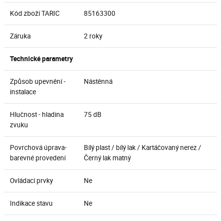
Kód zboží TARIC
85163300
Záruka
2 roky
Technické parametry
Způsob upevnění -
Nástěnná
instalace
Hlučnost - hladina
75 dB
zvuku
Povrchová úprava-
Bílý plast / bílý lak / Kartáčovaný nerez /
barevné provedení
Černý lak matný
Ovládací prvky
Ne
Indikace stavu
Ne