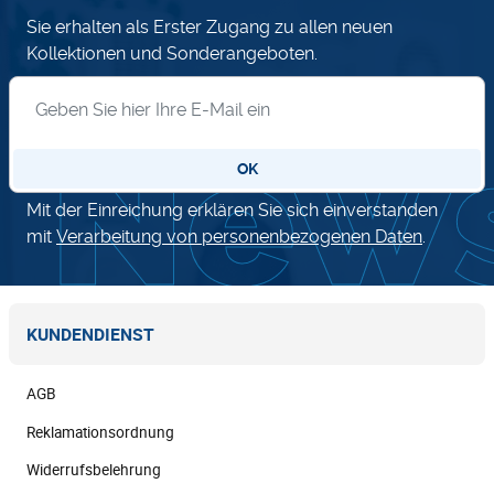
Sie erhalten als Erster Zugang zu allen neuen
Kollektionen und Sonderangeboten.
Anmeldung zum Newsletter
OK
Mit der Einreichung erklären Sie sich einverstanden
mit
Verarbeitung von personenbezogenen Daten
.
KUNDENDIENST
AGB
Reklamationsordnung
Widerrufsbelehrung