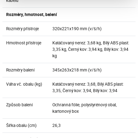
kabelu
Rozměry, hmotnost, balení
Rozměry přístroje
320x221x190 mm (v/š/h)
Hmotnost přístroje
Katáčovaný nerez: 3,68 kg, Bílý ABS plast:
3,35 kg, Černý kov: 3,94 kg, Bílý kov: 3,94
kg
Rozměry balení
345x263x218 mm (v/š/h)
Váha vč. obalu (kg)
Katáčovaný nerez: 3,68, Bílý ABS plast:
3,35, Černý kov: 3,94, Bílý kov: 3,94
Způsob balení
Ochranná fólie, polystyrénový obal,
kartonový box
Šířka obalu (cm)
26,3