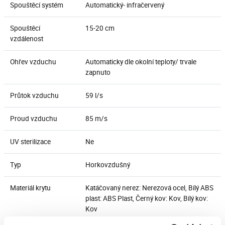
Spouštěcí systém
Automatický- infračervený
Spouštěcí
15-20 cm
vzdálenost
Ohřev vzduchu
Automaticky dle okolní teploty/ trvale
zapnuto
Průtok vzduchu
59 l/s
Proud vzduchu
85 m/s
UV sterilizace
Ne
Typ
Horkovzdušný
Materiál krytu
Katáčovaný nerez: Nerezová ocel, Bílý ABS
plast: ABS Plast, Černý kov: Kov, Bílý kov:
Kov