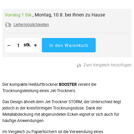
,
Montag, 10.8. bei Ihnen zu Hause
Vorrätig 1 Stk.
Liefermöglichkeiten
Reduzierung der Menge
Anzahl der Stücke
Erhöhung der Menge
−
+
stk.
In den Warenkorb
Zum Vergleich hinzufügen
Der kompakte Heißlufttrockner
BOOSTER
vereint die
Trocknungsleistung eines Jet-Trockners.
Das Design ähnelt dem Jet-Trockner STORM, der Unterschied liegt
jedoch in der kreisförmigen Trocknungsdüse. Dank der
Metallabdeckung mit abgerundeten Ecken eignet er sich auch für
häufige Anwendungen.
Im Vergleich zu Papiertüchern ist die Verwendung eines