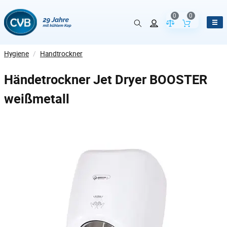
0
0
Vergleich der Pr
Inhalt de
Hygiene
/
Handtrockner
Händetrockner Jet Dryer BOOSTER
weißmetall