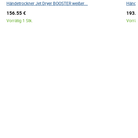
Händetrockner Jet Dryer BOOSTER weißer...
Hände
156.55 €
193.
Vorrätig 1 Stk.
Vorrät