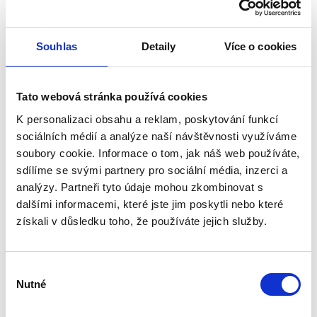
Standardní filtr
Ano
vzduchu
Souhlas
Detaily
Více o cookies
Jistící a ochranné prvky
Ochrana před příliš
Ano
Tato webová stránka používá cookies
dlouhým použitím
K personalizaci obsahu a reklam, poskytování funkcí
sociálních médií a analýze naší návštěvnosti využíváme
Nadproudová
Ano
ochrana, proti
soubory cookie. Informace o tom, jak náš web používáte,
přehřátí a zkratu
sdílíme se svými partnery pro sociální média, inzerci a
analýzy. Partneři tyto údaje mohou zkombinovat s
Třída el. ochrany
I. (ochranný vodič)
dalšími informacemi, které jste jim poskytli nebo které
získali v důsledku toho, že používáte jejich služby.
Stupeň krytí
IP 23
El. specifikace
Výběr
Nutné
souhlasu
Vstupní napětí
AC 220-240 V