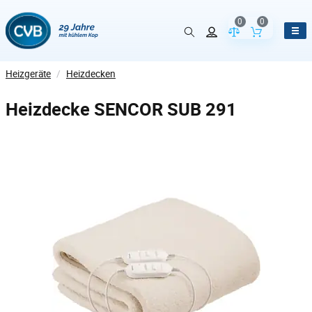
0
0
Vergleich der Pr
Inhalt de
Heizgeräte
/
Heizdecken
Heizdecke SENCOR SUB 291