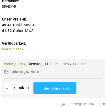
Hersteller:
SENCOR
Unser Preis ab:
49.41 €
Inkl. MWST.
41.52 €
ohne MwSt.
Verfügbarkeit:
Vorrätig 1 Stk.
,
Dienstag, 11.8. bei Ihnen zu Hause
Vorrätig 1 Stk.
Liefermöglichkeiten
Reduzierung der Menge
Anzahl der Stücke
Erhöhung der Menge
−
+
stk.
In den Warenkorb
Zum Vergleich hinzufügen