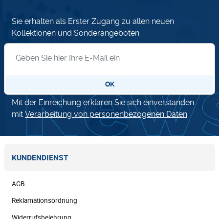
Sie erhalten als Erster Zugang zu allen neuen
Kollektionen und Sonderangeboten.
Anmeldung zum Newsletter
OK
Mit der Einreichung erklären Sie sich einverstanden
mit
Verarbeitung von personenbezogenen Daten
.
KUNDENDIENST
AGB
Reklamationsordnung
Widerrufsbelehrung