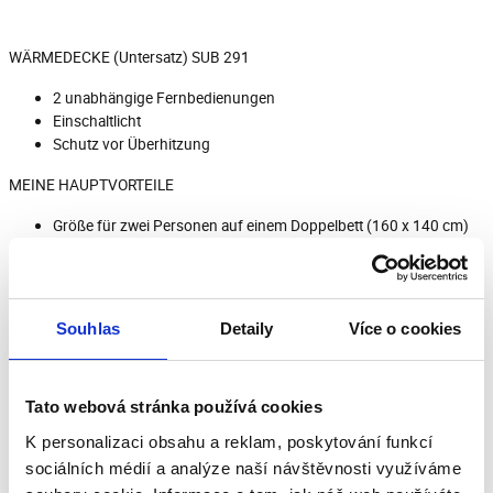
WÄRMEDECKE (Untersatz) SUB 291
2 unabhängige Fernbedienungen
Einschaltlicht
Schutz vor Überhitzung
MEINE HAUPTVORTEILE
Größe für zwei Personen auf einem Doppelbett (160 x 140 cm)
2 unabhängige Fernbedienungen
2 Grad Temperatureinstellung
FUNKTIONEN UND EIGENSCHAFTEN
Souhlas
Detaily
Více o cookies
Empfohlene Vorwärmzeit 30 min.
Waschbar (abnehmbare Kabel mit Bedienelementen)
Material: 100 % Polyester (künstliches Schafsvlies)
Tato webová stránka používá cookies
Einschaltlicht
K personalizaci obsahu a reklam, poskytování funkcí
Schutz vor Überhitzung
sociálních médií a analýze naší návštěvnosti využíváme
ABMESSUNGEN UND SPEZIFIKATIONEN