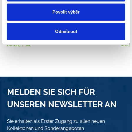
Povolit výběr
Heißluftkonvektor Solight KP03
Heißlu
Odmítnout
34.66 €
41.2
Vorrätig 1 Stk.
Vorrät
MELDEN SIE SICH FÜR
UNSEREN NEWSLETTER AN
Sie erhalten als Erster Zugang zu allen neuen
Kollektionen und Sonderangeboten.