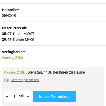
Hersteller:
SENCOR
Unser Preis ab:
35.07 €
Inkl. MWST.
29.47 €
ohne MwSt.
Verfügbarkeit:
Vorrätig 2 Stk.
,
Dienstag, 11.8. bei Ihnen zu Hause
Vorrätig 2 Stk.
Liefermöglichkeiten
Reduzierung der Menge
Anzahl der Stücke
Erhöhung der Menge
−
+
stk.
In den Warenkorb