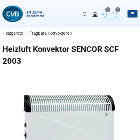
0
0
Vergleich der Pr
Inhalt de
Heizgeräte
/
Tragbare Konvektoren
Heizluft Konvektor SENCOR SCF
2003