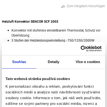
Zum Vergleich hinzufügen
Heizluft Konvektor SENCOR SCF 2003
Konvektor mit stufenlos einstellbarem Thermostat, Schutz vor
Überhitzung
3 Stufen der Heizleistungseinstellung - 750/1250/2000W
Stufenlos einstellbarer Thermostat
Überhitzungsschutz
Heizung auf Licht
Integrierte Griffe zum einfachen Tragen des Geräts
Souhlas
Detaily
Více o cookies
Freistehend, kann nicht an der Wand montiert werden
Maximaler Stromverbrauch: 2000W
Gewicht 3kg
Tato webová stránka používá cookies
K personalizaci obsahu a reklam, poskytování funkcí
sociálních médií a analýze naší návštěvnosti využíváme
Herunterladen
soubory cookie. Informace o tom, jak náš web používáte,
sdílíme se svými partnery pro sociální média, inzerci a