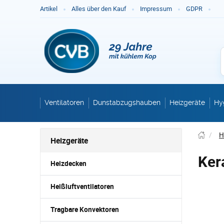
Ge
Artikel
Alles über den Kauf
Impressum
GDPR
Ventilatoren
Dunstabzugshauben
Heizgeräte
Hy
/
H
Heizgeräte
Ker
Heizdecken
Heißluftventilatoren
Tragbare Konvektoren