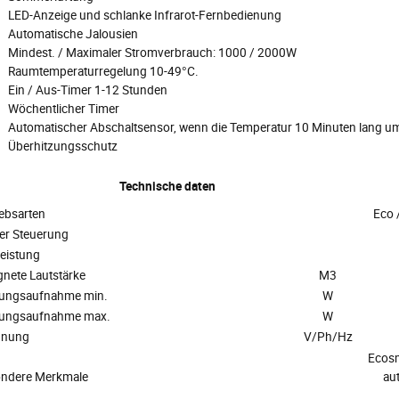
LED-Anzeige und schlanke Infrarot-Fernbedienung
Automatische Jalousien
Mindest. / Maximaler Stromverbrauch: 1000 / 2000W
Raumtemperaturregelung 10-49°C.
Ein / Aus-Timer 1-12 Stunden
Wöchentlicher Timer
Automatischer Abschaltsensor, wenn die Temperatur 10 Minuten lang um
Überhitzungsschutz
Technische daten
iebsarten
Eco 
der Steuerung
leistung
gnete Lautstärke
M3
tungsaufnahme min.
W
tungsaufnahme max.
W
nnung
V/Ph/Hz
Ecosm
ndere Merkmale
au