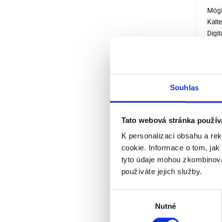
Mögl
Kalt
Digi
Digi
Raum
Infr
Memb
Souhlas
Digi
Verf
Auto
Tato webová stránka použív
Heiz
Tange
K personalizaci obsahu a re
Kera
cookie. Informace o tom, jak
PTC-
tyto údaje mohou zkombinovat
Über
používáte jejich služby.
Doppe
Nett
Výběr
Netto
Nutné
souhlasu
Netto