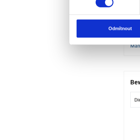
Nett
Odmítnout
Her
Man
Bew
Di