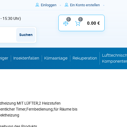
Einloggen
Ein Konto erstellen
 - 15:30 Uhr)
0
0
Vergleich der Produktparameter
0.00 €
Inhalt des W
Suchen
Lufttechnisc
niger
Insektenfallen
Klimaanlage
Rekuperation
Komponente
dheizung MIT LÜFTER,2 Heizstufen
tlicher Timer,Fernbedienung,für Räume bis
rektheizung
hreibung des Produkts