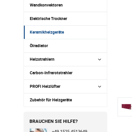
Wandkonvektoren
Elektrische Trockner
Keramikheizgeräte
Ölradiator
Heizstrahlern
Carbon-Infrarotstrahler
PROFI Heizlüfter
Zubehör für Heizgeräte
BRAUCHEN SIE HILFE?
+49 1525 4513649