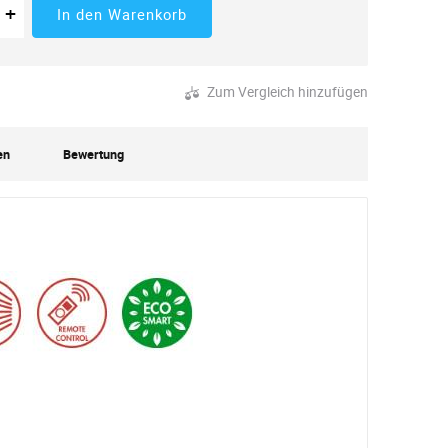
 der Menge
tücke
Erhöhung der Menge
+
In den Warenkorb
Zum Vergleich hinzufügen
en
Bewertung