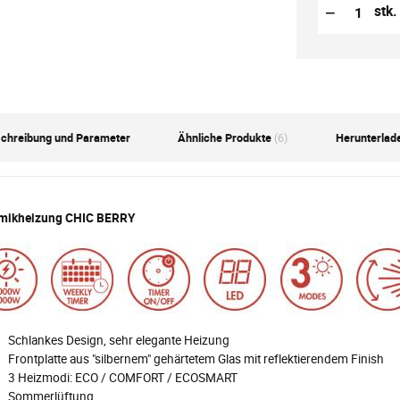
Reduzierung
Anzahl der S
−
stk.
chreibung und Parameter
Ähnliche Produkte
(6)
Herunterlad
mikheizung CHIC BERRY
Schlankes Design, sehr elegante Heizung
Frontplatte aus "silbernem" gehärtetem Glas mit reflektierendem Finish
3 Heizmodi: ECO / COMFORT / ECOSMART
Sommerlüftung