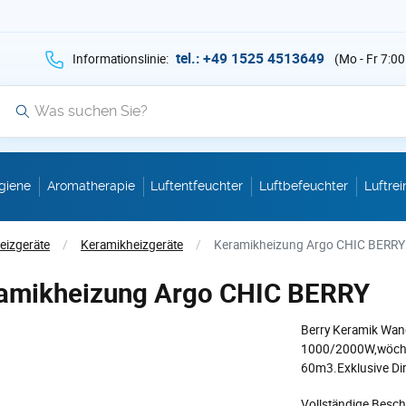
hen Sie auf Suche mit der Taste v als Suche
tel.: +49 1525 4513649
Informationslinie:
(Mo - Fr 7:00
Suche
giene
Aromatherapie
Luftentfeuchter
Luftbefeuchter
Luftrei
eizgeräte
/
Keramikheizgeräte
/
Keramikheizung Argo CHIC BERRY
amikheizung Argo CHIC BERRY
Berry Keramik Wan
1000/2000W,wöchen
60m3.Exklusive Di
Vollständige Besc