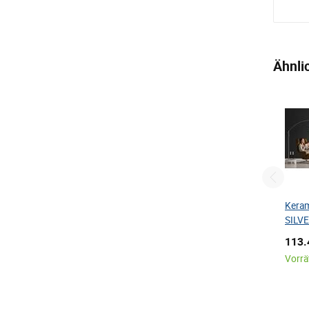
Ähnli
Keram
SILV
113.
Vorrät