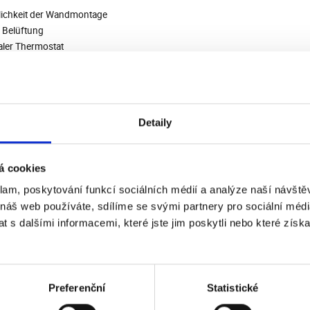
ichkeit der Wandmontage
e Belüftung
taler Thermostat
taler Aus-Timer
temperaturregelung
arot-Fernbedienung
ranbedeckte Kontrollen
Detaily
talanzeige mit LED-Symbolen
ügbare Farben
matische Jalousien
á cookies
ungsart
ntialer Lüfter
klam, poskytování funkcí sociálních médií a analýze naší návšt
misches Heizelement
 náš web používáte, sdílíme se svými partnery pro sociální média
Schutz
 s dalšími informacemi, které jste jim poskytli nebo které získa
hitzungsschutzgeräte
lte elektrische Isolierung
ohöhe des Gerätes
mm
breite der Einheit
mm
Preferenční
Statistické
tiefe des Geräts
mm