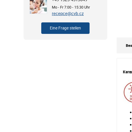
Mo - Fr 7:00 - 15:30 Uhr
recepce@cvb.cz
Eine Frage stellen
Bes
Kera