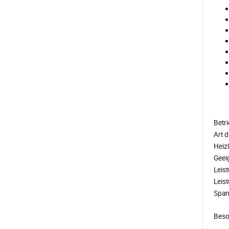
Betr
Art 
Heiz
Geei
Leis
Leis
Spa
Beso