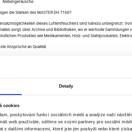
Nebengeräusche.
iegen die Stärken des MASTER DH 7160?
insatzmöglichkeiten dieses Luftentfeuchters sind nahezu unbegrenzt. Von 
ialien sorgt, über Archive und Bibliotheken, wo er wertvolle Sammlungen vo
indlichen Produkten wie Medikamenten, Holz- und Stahlprodukten, Elektro
ste Ansprüche an Qualität
em Luftentfeuchter MASTER DH 7160 investieren Sie in ein Gerät, das nich
zerfreundlich ist. Eine Investition, die sich auszahlt, indem sie Ihre Mate
rn Sie nicht und sichern Sie sich noch heute Ihren Entfeuchtungsmeister!
 Machen Sie sich bereit für die Revolution in der industriellen Entfeuch
Detaily
ündeten im Kampf gegen Feuchtigkeit!
hinenkomponenten:
á cookies
Luftfilter
klam, poskytování funkcí sociálních médií a analýze naší návšt
Kondenswasserablauf – 105 cm x 19 mm Schlauch im Lieferumfang entha
zusammen mit dem Filter – die Metallabdeckung muss entfernt werden)
 náš web používáte, sdílíme se svými partnery pro sociální média
Transportrollen mit Bremse
 s dalšími informacemi, které jste jim poskytli nebo které získa