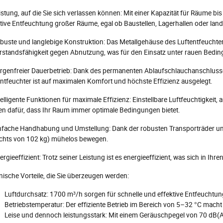
istung, auf die Sie sich verlassen können: Mit einer Kapazität für Räume 
tive Entfeuchtung großer Räume, egal ob Baustellen, Lagerhallen oder lan
obuste und langlebige Konstruktion: Das Metallgehäuse des Luftentfeuchte
rstandsfähigkeit gegen Abnutzung, was für den Einsatz unter rauen Beding
orgenfreier Dauerbetrieb: Dank des permanenten Ablaufschlauchanschlusse
ntfeuchter ist auf maximalen Komfort und höchste Effizienz ausgelegt.
telligente Funktionen für maximale Effizienz: Einstellbare Luftfeuchtigkeit,
en dafür, dass Ihr Raum immer optimale Bedingungen bietet.
nfache Handhabung und Umstellung: Dank der robusten Transporträder und G
chts von 102 kg) mühelos bewegen.
ergieeffizient: Trotz seiner Leistung ist es energieeffizient, was sich in I
ische Vorteile, die Sie überzeugen werden:
Luftdurchsatz: 1700 m³/h sorgen für schnelle und effektive Entfeuchtun
Betriebstemperatur: Der effiziente Betrieb im Bereich von 5–32 °C mach
Leise und dennoch leistungsstark: Mit einem Geräuschpegel von 70 dB(A