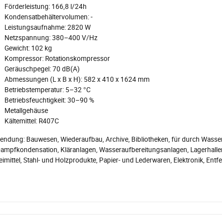
Förderleistung: 166,8 l/24h
Kondensatbehältervolumen: -
Leistungsaufnahme: 2820 W
Netzspannung: 380–400 V/Hz
Gewicht: 102 kg
Kompressor: Rotationskompressor
Geräuschpegel: 70 dB(A)
Abmessungen (L x B x H): 582 x 410 x 1624 mm
Betriebstemperatur: 5–32 °C
Betriebsfeuchtigkeit: 30–90 %
Metallgehäuse
Kältemittel: R407C
endung: Bauwesen, Wiederaufbau, Archive, Bibliotheken, für durch Wasse
Dampfkondensation, Kläranlagen, Wasseraufbereitungsanlagen, Lagerhallen,
imittel, Stahl- und Holzprodukte, Papier- und Lederwaren, Elektronik, Ent