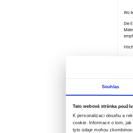
Wo l
Die E
Mater
empf
Höch
Mit d
benut
Zöge
Ziel.
Souhlas
Verb
Masc
Tato webová stránka použív
K personalizaci obsahu a re
cookie. Informace o tom, jak
tyto údaje mohou zkombinovat