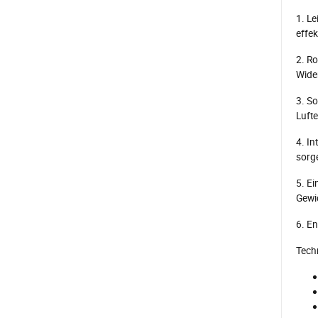
1. Le
effek
2. R
Wide
3. S
Lufte
4. In
sorg
5. Ei
Gewi
6. En
Techn