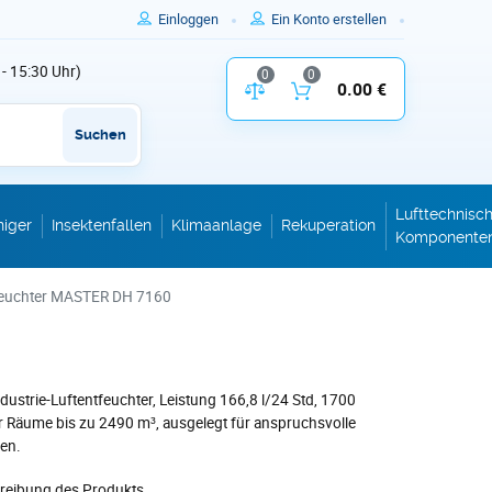
Einloggen
Ein Konto erstellen
 - 15:30 Uhr)
0
0
Vergleich der Produktparameter
0.00 €
Inhalt des W
Suchen
Lufttechnisc
niger
Insektenfallen
Klimaanlage
Rekuperation
Komponente
feuchter MASTER DH 7160
dustrie-Luftentfeuchter, Leistung 166,8 l/24 Std, 1700
r Räume bis zu 2490 m³, ausgelegt für anspruchsvolle
en.
hreibung des Produkts