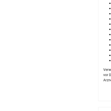
Verw
vor 
Arzne