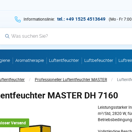
hen Sie auf Suche mit der Taste v als Suche
tel.: +49 1525 4513649
Informationslinie:
(Mo - Fr 7:00
Suche
giene
Aromatherapie
Luftentfeuchter
Luftbefeuchter
Luftrei
uftentfeuchter
/
Professioneller Luftentfeuchter MASTER
/
Luftent
tentfeuchter MASTER DH 7160
Leistungsstarker In
m³/Std, 2820 W, fü
Betriebsbedingung
loser Versand
Vollständige Besc