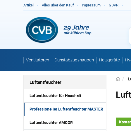
Ge
Artikel
Alles über den Kauf
Impressum
GDPR
Ventilatoren
Dunstabzugshauben
Heizgeräte
Hy
/
L
Luftentfeuchter
Luf
Luftentfeuchter für Haushalt
Professioneller Luftentfeuchter MASTER
Kosten
Luftentfeuchter AMCOR