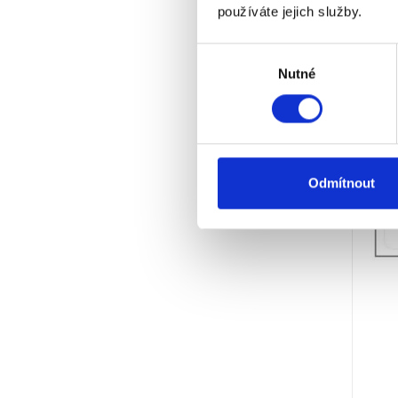
používáte jejich služby.
Výběr
Nutné
souhlasu
Odmítnout