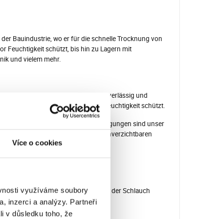
der Bauindustrie, wo er für die schnelle Trocknung von
r Feuchtigkeit schützt, bis hin zu Lagern mit
nik und vielem mehr.
t nur leistungsstark, sondern auch zuverlässig und
rialien und Räume vor unerwünschter Feuchtigkeit schützt.
 Ihre Zufriedenheit und optimale Bedingungen sind unser
tung mit dem MASTER DH 7160 – Ihrem unverzichtbaren
Více o cookies
ěvnosti využíváme soubory
lten (beim Auspacken befindet sich der Schlauch
, inzerci a analýzy. Partneři
li v důsledku toho, že