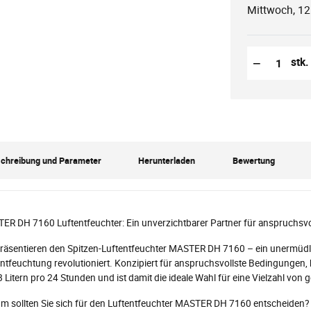
Mittwoch, 12
Reduzierung
Anzahl der S
−
stk.
chreibung und Parameter
Herunterladen
Bewertung
ER DH 7160 Luftentfeuchter: Ein unverzichtbarer Partner für anspruchsv
räsentieren den Spitzen-Luftentfeuchter MASTER DH 7160 – ein unermüdliche
ntfeuchtung revolutioniert. Konzipiert für anspruchsvollste Bedingungen,
 Litern pro 24 Stunden und ist damit die ideale Wahl für eine Vielzahl vo
m sollten Sie sich für den Luftentfeuchter MASTER DH 7160 entscheiden?