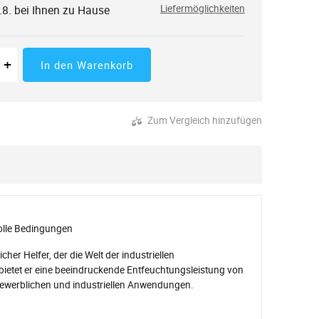
.8. bei Ihnen zu Hause
Liefermöglichkeiten
 der Menge
tücke
Erhöhung der Menge
+
In den Warenkorb
Zum Vergleich hinzufügen
olle Bedingungen
r Helfer, der die Welt der industriellen
 bietet er eine beeindruckende Entfeuchtungsleistung von
n gewerblichen und industriellen Anwendungen.