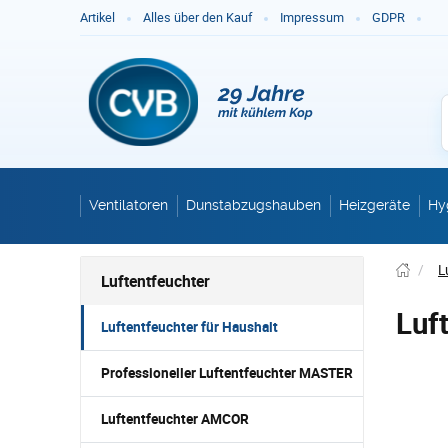
Ge
Artikel
Alles über den Kauf
Impressum
GDPR
Ventilatoren
Dunstabzugshauben
Heizgeräte
Hy
/
L
Luftentfeuchter
Luf
Luftentfeuchter für Haushalt
Professioneller Luftentfeuchter MASTER
Luftentfeuchter AMCOR