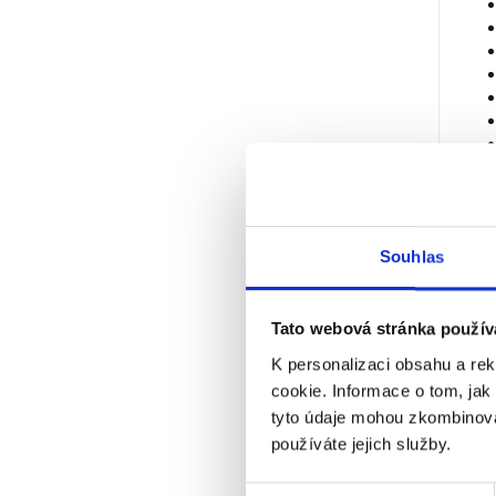
Souhlas
TEC
Tato webová stránka použív
K personalizaci obsahu a re
cookie. Informace o tom, jak
tyto údaje mohou zkombinovat
používáte jejich služby.
Výběr