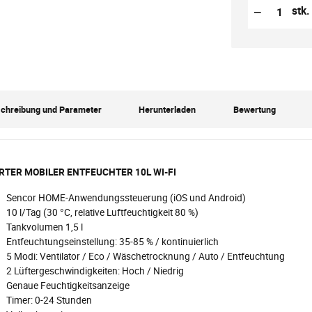
Reduzierung
Anzahl der S
−
stk.
chreibung und Parameter
Herunterladen
Bewertung
TER MOBILER ENTFEUCHTER 10L WI-FI
Sencor HOME-Anwendungssteuerung (iOS und Android)
10 l/Tag (30 °C, relative Luftfeuchtigkeit 80 %)
Tankvolumen 1,5 l
Entfeuchtungseinstellung: 35-85 % / kontinuierlich
5 Modi: Ventilator / Eco / Wäschetrocknung / Auto / Entfeuchtung
2 Lüftergeschwindigkeiten: Hoch / Niedrig
Genaue Feuchtigkeitsanzeige
Timer: 0-24 Stunden