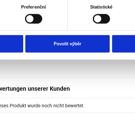
Tiefe (cm): 10,2 cm
Preferenční
Statistické
weiße Farbe
Gewicht 9,1 kg
Povolit výběr
unterladen
ertungen unserer Kunden
eses Produkt wurde noch nicht bewertet.