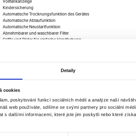
Volltankanzeige
Kindersicherung
Automatische Trocknungsfunktion des Gerätes
Automatische Abtaufunktion
Automatische Neustartfunktion
Abnehmbarer und waschbarer Filter
Griffe und Räder für einfache Handhabung
1 m Ablaufschlauch
Leiser Betrieb – Geräuschpegel 43 dB
Stromverbrauch 235 W
Arbeitstemperatur 5-35 °C
Detaily
Geeignet für einen Raum mit einer Fläche von 18-35 m2
HNISCHE BESCHREIBUNG
á cookies
Geeignet für Räume bis 35 m2
klam, poskytování funkcí sociálních médií a analýze naší návšt
Timer ja
Automatisches Programm ja
 náš web používáte, sdílíme se svými partnery pro sociální média
Anzeige ja
 s dalšími informacemi, které jste jim poskytli nebo které získa
Leistungsaufnahme (W) 235 W
Höhe (cm) 49,3 cm
Breite (cm) 29,3 cm