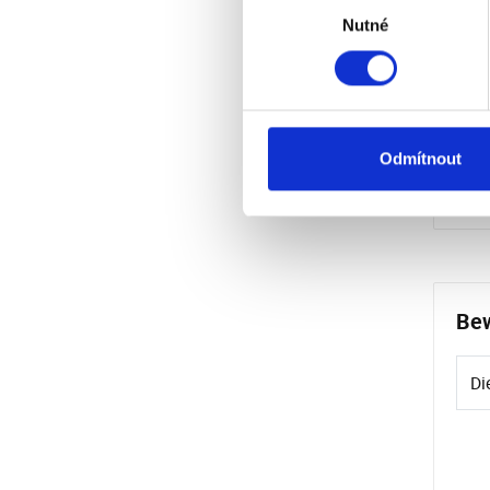
Nutné
souhlasu
Odmítnout
Her
Bew
Di