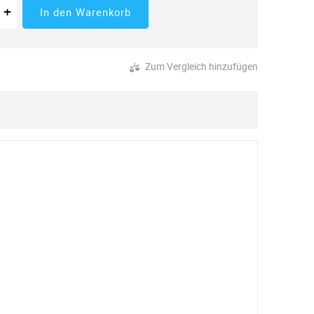
 der Menge
tücke
Erhöhung der Menge
+
In den Warenkorb
Zum Vergleich hinzufügen