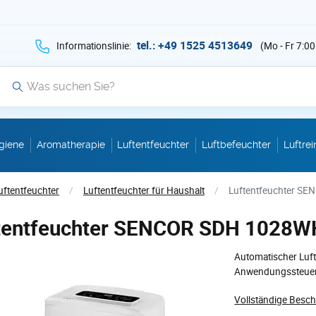
hen Sie auf Suche mit der Taste v als Suche
tel.: +49 1525 4513649
Informationslinie:
(Mo - Fr 7:00
Suche
giene
Aromatherapie
Luftentfeuchter
Luftbefeuchter
Luftrei
uftentfeuchter
/
Luftentfeuchter für Haushalt
/
Luftentfeuchter S
tentfeuchter SENCOR SDH 1028W
Automatischer Luf
Anwendungssteueru
Vollständige Besc