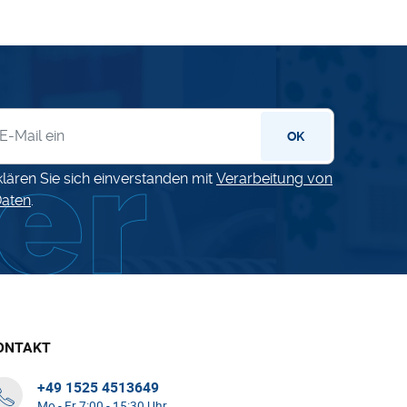
letter
OK
klären Sie sich einverstanden mit
Verarbeitung von
aten
.
ONTAKT
+49 1525 4513649
Mo - Fr 7:00 - 15:30 Uhr