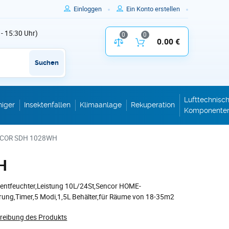
Einloggen
Ein Konto erstellen
 - 15:30 Uhr)
0
0
Vergleich der Produktparameter
0.00 €
Inhalt des W
Suchen
Lufttechnisc
niger
Insektenfallen
Klimaanlage
Rekuperation
Komponente
ENCOR SDH 1028WH
H
tentfeuchter,Leistung 10L/24St,Sencor HOME-
ng,Timer,5 Modi,1,5L Behälter,für Räume von 18-35m2
hreibung des Produkts