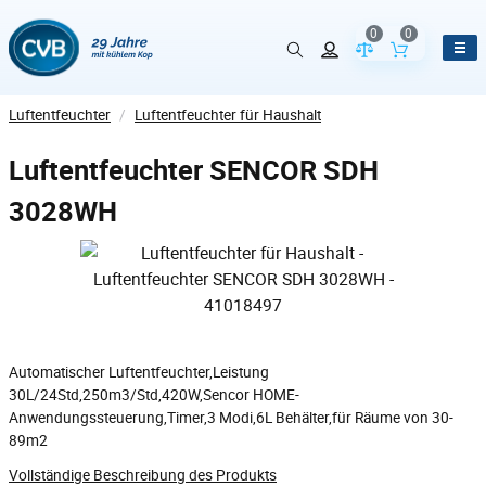
0
0
Vergleich der Pr
Inhalt de
Luftentfeuchter
/
Luftentfeuchter für Haushalt
Luftentfeuchter SENCOR SDH
3028WH
Automatischer Luftentfeuchter,Leistung
30L/24Std,250m3/Std,420W,Sencor HOME-
Anwendungssteuerung,Timer,3 Modi,6L Behälter,für Räume von 30-
89m2
Vollständige Beschreibung des Produkts