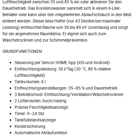
Luftfeuchtigkeit zwischen 35 und 85 % ein oder aktivieren Sie den
Dauerbetrieb. Das Kondenswasser sammelt sich in einem 6-Liter-
Behälter oder kann über den mitgelieferten Ablaufschlauch in den Müll
entleert werden. Dieser leise Helfer (nur 43 Dezibel bei maximaler
Leistung) entfeuchtet Räume von 30 bis 89 m² zuverlässig und sorgt
für ein angenehmes Raumklima. Er eignet sich auch zum
Wäschetrocknen und zur Schimmelprävention.
GRUNDFUNKTIONEN
Steuerung per Sencor HOME App (iOS und Android)
Entfeuchtungsleistung: 30 l/Tag (30 °C, 80 % relative
Luftfeuchtigkeit)
Tankvolumen: 6 l
Entfeuchtungseinstellungen: 35–85 % und Dauerbetrieb
3 Betriebsmodi: Entfeuchtung/Ventilation/Wäschetrocknen
2 Lüfterstufen: hoch/niedrig
Präzise Feuchtigkeitsanzeige
Timer: 0–24 Std.
Tankfüllstandsanzeige
Kindersicherung
Automatische Abtaufunktion