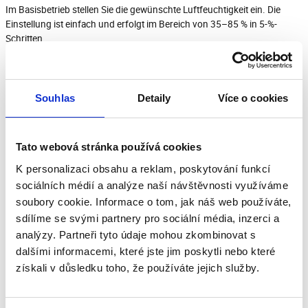
Im Basisbetrieb stellen Sie die gewünschte Luftfeuchtigkeit ein. Die
Einstellung ist einfach und erfolgt im Bereich von 35–85 % in 5-%-
Schritten.
EFFIZIENTE KONTINUIERLICHE ENTFEUCHTUNG
Wenn Sie die Luftfeuchtigkeit maximal reduzieren möchten, stellen Sie
den Luftentfeuchter SDH 3028WH auf kontinuierliche Entfeuchtung
Souhlas
Detaily
Více o cookies
ein.
WÄSCHETROCKNUNG
Wenn die Sonne nicht ausreicht, um Ihre Wäsche zu trocknen, schalten
Tato webová stránka používá cookies
Sie den Luftentfeuchter einfach in einem Raum mit langsam
K personalizaci obsahu a reklam, poskytování funkcí
trocknender Wäsche ein. Der Trocknungsmodus startet die
sociálních médií a analýze naší návštěvnosti využíváme
kontinuierliche Entfeuchtung mit hoher Leistung, wodurch Ihre Wäsche
soubory cookie. Informace o tom, jak náš web používáte,
deutlich schneller trocknet.
sdílíme se svými partnery pro sociální média, inzerci a
VENTILATOR
analýzy. Partneři tyto údaje mohou zkombinovat s
Manchmal ist die Luft genau richtig und eine frische Brise genügt, um
dalšími informacemi, které jste jim poskytli nebo které
sich wohlzufühlen. Sie brauchen keinen separaten Ventilator, wählen
získali v důsledku toho, že používáte jejich služby.
Sie einfach diesen Modus an Ihrem SENCOR Luftentfeuchter.
TIPP FÜR RICHTIGES TROCKNEN