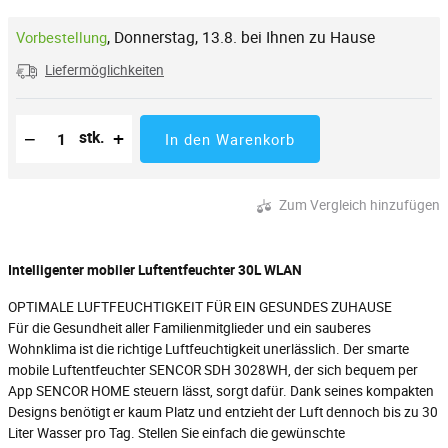
,
Donnerstag, 13.8. bei Ihnen zu Hause
Vorbestellung
Liefermöglichkeiten
Reduzierung der Menge
Anzahl der Stücke
Erhöhung der Menge
−
+
stk.
In den Warenkorb
Zum Vergleich hinzufügen
Intelligenter mobiler Luftentfeuchter 30L WLAN
OPTIMALE LUFTFEUCHTIGKEIT FÜR EIN GESUNDES ZUHAUSE
Für die Gesundheit aller Familienmitglieder und ein sauberes
Wohnklima ist die richtige Luftfeuchtigkeit unerlässlich. Der smarte
mobile Luftentfeuchter SENCOR SDH 3028WH, der sich bequem per
App SENCOR HOME steuern lässt, sorgt dafür. Dank seines kompakten
Designs benötigt er kaum Platz und entzieht der Luft dennoch bis zu 30
Liter Wasser pro Tag. Stellen Sie einfach die gewünschte