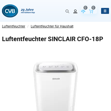
0
0
Vergleich der Pr
Inhalt de
Luftentfeuchter
/
Luftentfeuchter für Haushalt
Luftentfeuchter SINCLAIR CFO-18P