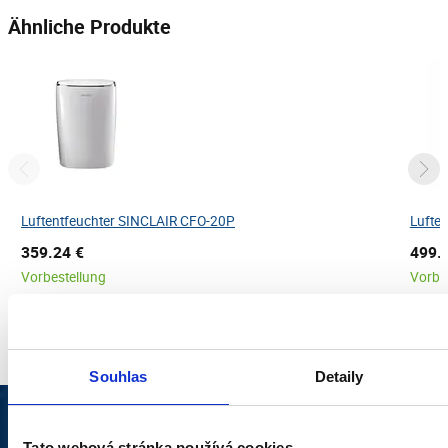
Ähnliche Produkte
Luftentfeuchter SINCLAIR CFO-20P
Lufte
359.24 €
499.
Vorbestellung
Vorbe
Souhlas
Detaily
MELDEN SIE SICH FÜR
Tato webová stránka používá cookies