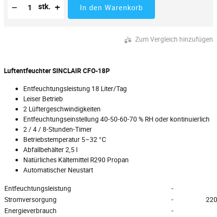
Reduzierung der Menge
Anzahl der Stücke
Erhöhung der Menge
−
+
stk.
In den Warenkorb
Zum Vergleich hinzufügen
Luftentfeuchter SINCLAIR CFO-18P
Entfeuchtungsleistung 18 Liter/Tag
Leiser Betrieb
2 Lüftergeschwindigkeiten
Entfeuchtungseinstellung 40-50-60-70 % RH oder kontinuierlich
2 / 4 / 8-Stunden-Timer
Betriebstemperatur 5–32 °C
Abfallbehälter 2,5 l
Natürliches Kältemittel R290 Propan
Automatischer Neustart
Entfeuchtungsleistung
-
Stromversorgung
-
220
Energieverbrauch
-