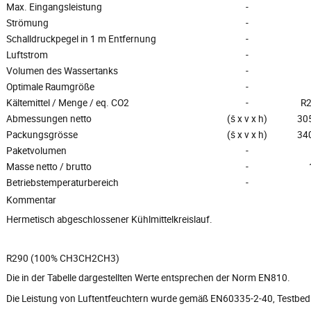
Max. Eingangsleistung
-
Strömung
-
Schalldruckpegel in 1 m Entfernung
-
Luftstrom
-
Volumen des Wassertanks
-
Optimale Raumgröße
-
Kältemittel / Menge / eq. CO2
-
R2
Abmessungen netto
(š x v x h)
305
Packungsgrösse
(š x v x h)
340
Paketvolumen
-
Masse netto / brutto
-
Betriebstemperaturbereich
-
Kommentar
Hermetisch abgeschlossener Kühlmittelkreislauf.
R290 (100% CH3CH2CH3)
Die in der Tabelle dargestellten Werte entsprechen der Norm EN810.
Die Leistung von Luftentfeuchtern wurde gemäß EN60335-2-40, Testbe