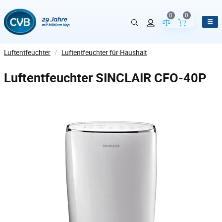
0
0
Vergleich der Pr
Inhalt de
Luftentfeuchter
/
Luftentfeuchter für Haushalt
Luftentfeuchter SINCLAIR CFO-40P