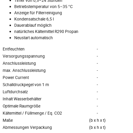
Timer von 0,5–24 Stunden
Betriebstemperatur von 5–35 °C
Anzeige für Filterreinigung
Kondensatschale 6,5 l
Dauerablauf möglich
natürliches Kältemittel R290 Propan
Neustart automatisch
Entfeuchten
-
Versorgungsspannung
-
Anschlussleistung
-
max. Anschlussleistung
-
Power Current
-
Schalldruckpegel von 1 m
-
Luftdurchsatz
-
Inhalt Wasserbehälter
-
Optimale Raumgröße
-
Kältemittel / Füllmenge / Eq. CO2
-
Maße
(b x h x t)
Abmessungen Verpackung
(b x h x t)