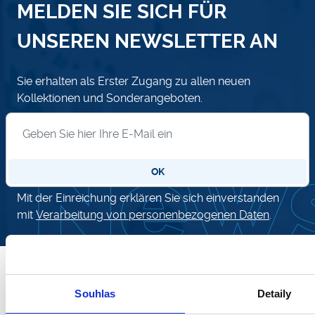
MELDEN SIE SICH FÜR
UNSEREN NEWSLETTER AN
Sie erhalten als Erster Zugang zu allen neuen
Kollektionen und Sonderangeboten.
Anmeldung zum Newsletter
OK
Mit der Einreichung erklären Sie sich einverstanden
mit
Verarbeitung von personenbezogenen Daten
.
KUNDENDIENST
Souhlas
Detaily