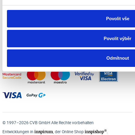
KONTAKT
+49 1525 4513649
Povolit vše
Mo - Fr 7:00 - 15:30 Uhr
recepce@cvb.cz
Povolit výběr
Odmítnout
Zahlungsmöglichkeiten:
© 1997–2026 CVB GmbH Alle Rechte vorbehalten
®
inspirum
inspishop
Entwicklungen in
, der Online Shop
.