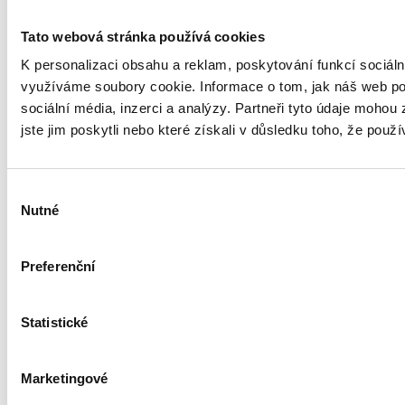
AGB
Reklamationsordnung
Tato webová stránka používá cookies
Widerrufsbelehrung
K personalizaci obsahu a reklam, poskytování funkcí sociáln
využíváme soubory cookie. Informace o tom, jak náš web po
Datenschutzerklärung
sociální média, inzerci a analýzy. Partneři tyto údaje mohou
Kundemeinungen
jste jim poskytli nebo které získali v důsledku toho, že použív
Výběr
Nutné
souhlasu
Anmelden
Warenkorb anzeigen
Preferenční
Kontofuhrung
Meine Bestellung
Statistické
Frangen Sie uns!
Marketingové