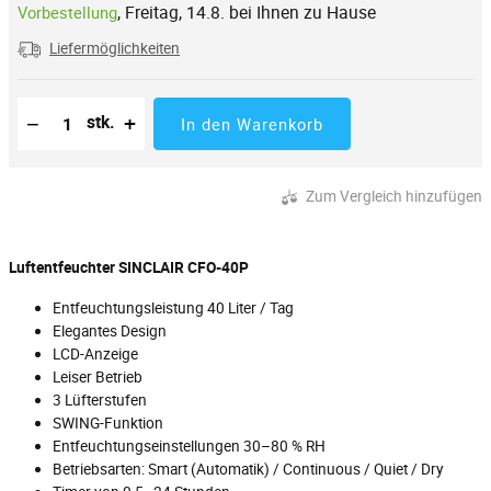
,
Freitag, 14.8. bei Ihnen zu Hause
Vorbestellung
Liefermöglichkeiten
Reduzierung der Menge
Anzahl der Stücke
Erhöhung der Menge
−
+
stk.
In den Warenkorb
Zum Vergleich hinzufügen
Luftentfeuchter SINCLAIR CFO-40P
Entfeuchtungsleistung 40 Liter / Tag
Elegantes Design
LCD-Anzeige
Leiser Betrieb
3 Lüfterstufen
SWING-Funktion
Entfeuchtungseinstellungen 30–80 % RH
Betriebsarten: Smart (Automatik) / Continuous / Quiet / Dry