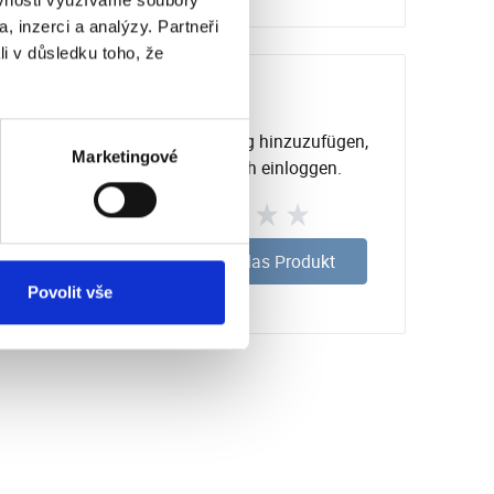
, inzerci a analýzy. Partneři
li v důsledku toho, že
Um eine Bewertung hinzuzufügen,
Marketingové
müssen Sie sich einloggen.
Bewerten Sie das Produkt
Povolit vše