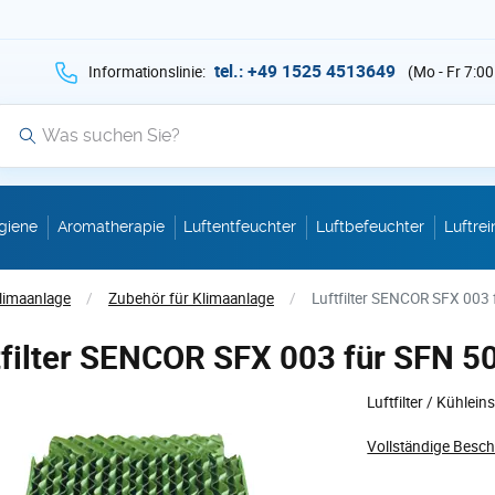
hen Sie auf Suche mit der Taste v als Suche
tel.: +49 1525 4513649
Informationslinie:
(Mo - Fr 7:00
Suche
giene
Aromatherapie
Luftentfeuchter
Luftbefeuchter
Luftrei
limaanlage
/
Zubehör für Klimaanlage
/
Luftfilter SENCOR SFX 003
tfilter SENCOR SFX 003 für SFN 5
Luftfilter / Kühl
Vollständige Besc