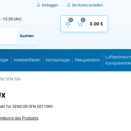
Einloggen
Ein Konto erstellen
 - 15:30 Uhr)
0
0
Vergleich der Produktparameter
0.00 €
Inhalt des W
Suchen
Lufttechnisc
niger
Insektenfallen
Klimaanlage
Rekuperation
Komponente
 für SFN 50x
0x
einsatz für SENCOR SFN 5011WH
hreibung des Produkts