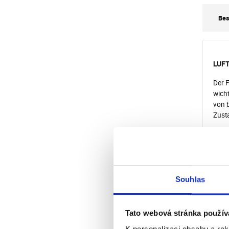
Bes
LUFT
Der F
wich
von b
Zusta
Der S
verwe
minüt
Feuc
Souhlas
Maße
Brei
Höhe
Tato webová stránka použív
Dick
K personalizaci obsahu a re