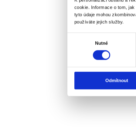
cookie. Informace o tom, jak
tyto údaje mohou zkombinovat
používáte jejich služby.
Bew
Výběr
Di
Nutné
souhlasu
Odmítnout