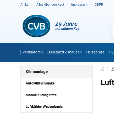
Ge
Artikel
Alles über den Kauf
Impressum
GDPR
Ventilatoren
Dunstabzugshauben
Heizgeräte
Hy
/
K
Klimaanlage
Luf
Autokühlschränke
Mobile Klimageräte
Luftkühler Wasserbasis