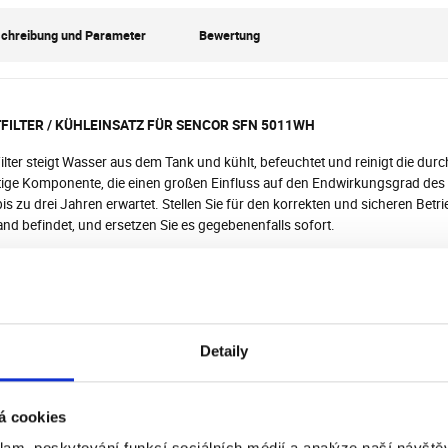
chreibung und Parameter
Bewertung
FILTER / KÜHLEINSATZ FÜR SENCOR SFN 5011WH
ilter steigt Wasser aus dem Tank und kühlt, befeuchtet und reinigt die durch
tige Komponente, die einen großen Einfluss auf den Endwirkungsgrad des Kü
is zu drei Jahren erwartet. Stellen Sie für den korrekten und sicheren Betr
nd befindet, und ersetzen Sie es gegebenenfalls sofort.
FX 003 Filter / Kühlmittel kann wiederholt entfernt und gereinigt werden
nden Sie die Funktion "Filtertrocknung". Drücken Sie einfach 3 Sekunden l
ige Programm trocknet den Filter und bereitet ihn für die Lagerung im be
htigkeit verbundenen Risiken wie Schimmel und mikrobielles Wachstum vo
Detaily
:
te: 156,6 mm
: 266 mm
á cookies
e: 25 mm
klam, poskytování funkcí sociálních médií a analýze naší návšt