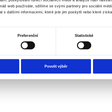
 náš web používáte, sdílíme se svými partnery pro sociální média
 s dalšími informacemi, které jste jim poskytli nebo které získa
ertungen unserer Kunden
eses Produkt wurde noch nicht bewertet.
Preferenční
Statistické
Povolit výběr