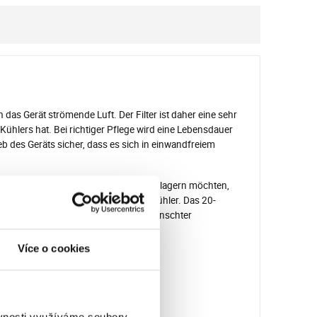
 das Gerät strömende Luft. Der Filter ist daher eine sehr
hlers hat. Bei richtiger Pflege wird eine Lebensdauer
ieb des Geräts sicher, dass es sich in einwandfreiem
. Wenn Sie den Kühler nach Saisonende lagern möchten,
ang die Taste "Geschwindigkeit" am Kühler. Das 20-
sten Zustand und ohne alle mit unerwünschter
r.
Více o cookies
ěvnosti využíváme soubory