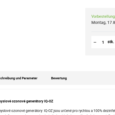
Vorbestellung
Montag, 17.8
Reduzierung
Anzahl der S
−
stk.
chreibung und Parameter
Bewertung
yslové ozonové generátory IQ-OZ
slové ozonové generátory IQ-OZ jsou určené pro rychlou a 100% dezinfekci