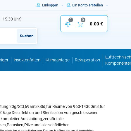
Einloggen
Ein Konto erstellen
 - 15:30 Uhr)
0
0
Vergleich der Produktparameter
0.00 €
Inhalt des W
Suchen
Lufttechnisc
niger
Insektenfallen
Klimaanlage
Rekuperation
Komponente
stung 20g/Std,595m3/Std,für Räume von 960-14300m3,für
00%ige Desinfektion und Sterilisation von geschlossenen
ompletter Ausstattung,zerstört alle
ben,Parasiten,Pilze und alle schädlichen
ie sich im desinfizierten Raum befinden,und beseitigt