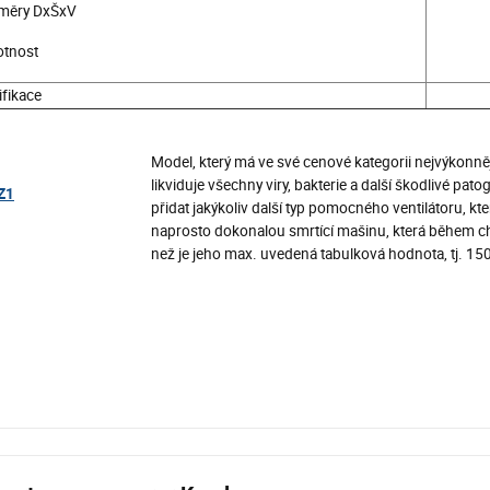
měry DxŠxV
tnost
ifikace
Model, který má ve své cenové kategorii nejvýkonně
likviduje všechny viry, bakterie a další škodlivé pat
Z1
přidat jakýkoliv další typ pomocného ventilátoru, k
naprosto dokonalou smrtící mašinu, která během chvi
než je jeho max. uvedená tabulková hodnota, tj. 150