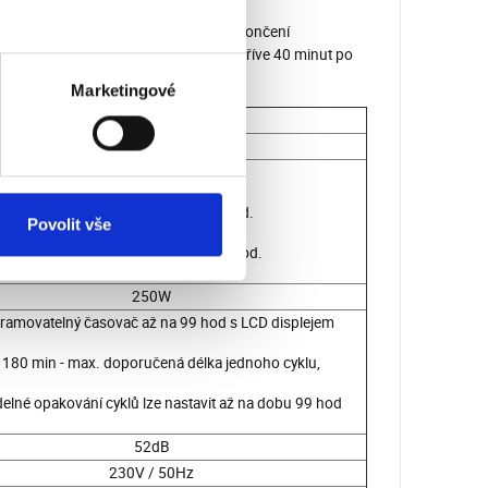
ani domácí či chovná zvířata. Po dokončení
pujte bez ochrany dýchacích cest nejdříve 40 minut po
5 minut vyvětrat.
Marketingové
20g / hod
595 m3 / hod
385 m2 / 960 m3 - za 1 hod.
1150 m2 / 2870 m3 - za 3 hod.
Povolit vše
5750 m2 / 14300 m3 - za 24 hod.
250W
ramovatelný časovač až na 99 hod s LCD displejem
- 180 min - max. doporučená délka jednoho cyklu,
delné opakování cyklů lze nastavit až na dobu 99 hod
52dB
230V / 50Hz