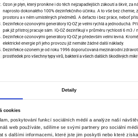
Ozon je plyn, který pronikne i do těch nejzapadlejších zákoutí a škvír, za 
naprosto dokonalého 100% dezinfekčního účinku. A to vše bez chemie, 
prostoru a v něm umístěných předmětů. A defacto i bez práce, neboť pří
Dezinfekce ozonovými generátory IQ-OZ je velmi rychlá a jednoduchá. Přís
pak již přístroj pracuje sám. IQ-OZ dezinfikují v průměru rychlostí 6 m3 / 
Dezinfekce ozonovými generátory IQ-OZ je především velmi levná. Kromě 
elektrické energie při jeho provozu již nemáte žádné další náklady.
Dezinfekce ozonem je od roku 1996 doporučovaná mezinárodní zdravotni
prostředek pro všechny typy virů, bakterií a všech dalších škodlivých m
že již při koncentracích ozonu 0,1 - 0,2 mg po dobu 1 minuty na 1 m3 v
typů virů, bakterií a všech dalších patogenních částic a mikroorganizmů.
s procesu dezinfekce ozonem:
Detaily
ostoru, který chcete dezinfikovat, bezpečně postavte ozonový generátor. Při
 ideálně za přední sedadla a sklopte opěradla zadních sedadel, aby ozon p
4 nebo IQ-OZ5, tak přístroj nemusíte vkládat do vozu, ale přes pootevřen
á cookies
i.
klam, poskytování funkcí sociálních médií a analýze naší návšt
ložte připojovací šňůru do el. zásuvky a přístroj zapněte tlačítkem ON/O
 náš web používáte, sdílíme se svými partnery pro sociální média
fekčního cyklu (většinou 1 - 60 minut) dle velikosti daného prostoru a mír
 s dalšími informacemi, které jste jim poskytli nebo které získa
ha opustí dezinfikovaný prostor.