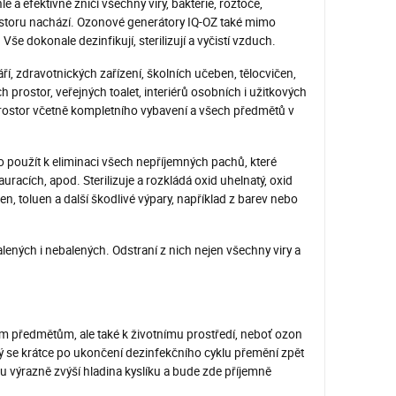
e a efektivně zničí všechny viry, bakterie, roztoče,
prostoru nachází. Ozonové generátory IQ-OZ také mimo
Vše dokonale dezinfikují, sterilizují a vyčistí vzduch.
ří, zdravotnických zařízení, školních učeben, tělocvičen,
prostor, veřejných toalet, interiérů osobních i užitkových
prostor včetně kompletního vybavení a všech předmětů v
o použít k eliminaci všech nepříjemných pachů, které
racích, apod. Sterilizuje a rozkládá oxid uhelnatý, oxid
n, toluen a další škodlivé výpary, například z barev nebo
lených i nebalených. Odstraní z nich nejen všechny viry a
 předmětům, ale také k životnímu prostředí, neboť ozon
rý se krátce po ukončení dezinfekčního cyklu přemění zpět
ru výrazně zvýší hladina kyslíku a bude zde příjemně