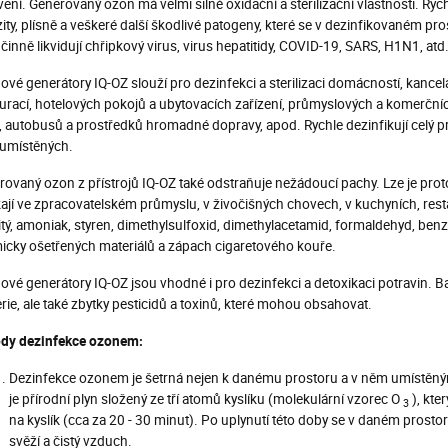
ení. Generovaný ozon má velmi silné oxidační a sterilizační vlastnosti. Rychl
ity, plísně a veškeré další škodlivé patogeny, které se v dezinfikovaném 
účinně likvidují chřipkový virus, virus hepatitidy, COVID-19, SARS, H1N1, atd. 
vé generátory IQ-OZ slouží pro dezinfekci a sterilizaci domácností, kancelá
urací, hotelových pokojů a ubytovacích zařízení, průmyslových a komerčních 
, autobusů a prostředků hromadné dopravy, apod. Rychle dezinfikují celý 
umístěných.
ovaný ozon z přístrojů IQ-OZ také odstraňuje nežádoucí pachy. Lze je prot
ají ve zpracovatelském průmyslu, v živočišných chovech, v kuchyních, restau
itý, amoniak, styren, dimethylsulfoxid, dimethylacetamid, formaldehyd, benze
icky ošetřených materiálů a zápach cigaretového kouře.
vé generátory IQ-OZ jsou vhodné i pro dezinfekci a detoxikaci potravin. Ba
rie, ale také zbytky pesticidů a toxinů, které mohou obsahovat.
dy dezinfekce ozonem:
Dezinfekce ozonem je šetrná nejen k danému prostoru a v něm umístěným
je přírodní plyn složený ze tří atomů kyslíku (molekulární vzorec O
), kte
3
na kyslík (cca za 20 - 30 minut). Po uplynutí této doby se v daném prosto
svěží a čistý vzduch.