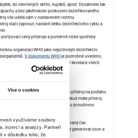
nábytek, do otevřených skříní, šuplíků, apod. Dosáhnete tak
zápachu a bez jakéhokoliv poškození dezinfikovaného
stroj vše udělá sám v nastaveném režimu.
troj stačí zapnout, nastavit délku dezinfekčního cyklu a
min.
pořizovací ceny přístroje a poměrně nízké spotřeby
ckou organizací WHO jako nejúčinnější dezinfekční
ikroorganizmů.
V dokumentu WHO
je podrobně uvedeno,
zduchu nebo vody je dosaženo úspěšné likvidace všech
Více o cookies
 dezinfekci interiéru vozidel umístěte přístroj na podlahu
ronikl i do zavazadlového prostoru. Pokud máte přístroj
é boční okénko vsunete do interiéru vozu proudovou
ěvnosti využíváme soubory
FF. Na časovém spínači nastavte požadovaný čas
, inzerci a analýzy. Partneři
y jeho kontaminace. Po té přístroj začne generovat ozon a
li v důsledku toho, že