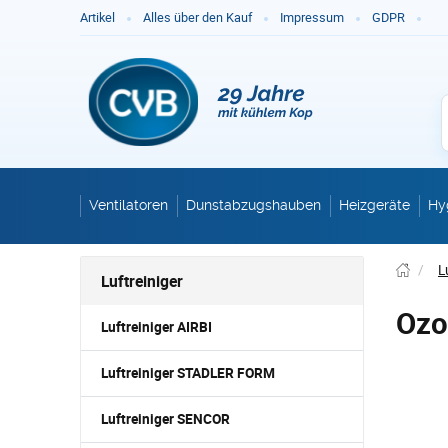
Ge
Artikel
Alles über den Kauf
Impressum
GDPR
Ventilatoren
Dunstabzugshauben
Heizgeräte
Hy
/
L
Luftreiniger
Ozo
Luftreiniger AIRBI
Luftreiniger STADLER FORM
Luftreiniger SENCOR