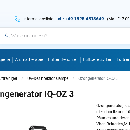
hen Sie auf Suche mit der Taste v als Suche
tel.: +49 1525 4513649
Informationslinie:
(Mo - Fr 7:00
Suche
giene
Aromatherapie
Luftentfeuchter
Luftbefeuchter
Luftrei
uftreiniger
/
UV-Desinfektionslampe
/
Ozongenerator IQ-OZ 3
ngenerator IQ-OZ 3
Ozongenerator,Lei
die schnelle und 1
Räumen und deren k
Viren,Bakterien,Mil
Krankheitserreger,d