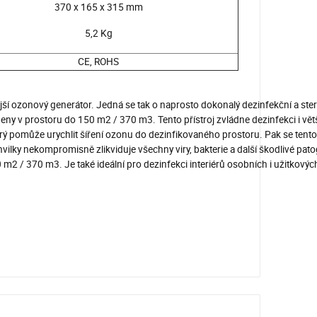
370 x 165 x 315 mm
5,2 Kg
CE, ROHS
jší ozonový generátor. Jedná se tak o naprosto dokonalý dezinfekční a ster
ogeny v prostoru do 150 m2 / 370 m3. Tento přístroj zvládne dezinfekci i větš
terý pomůže urychlit šíření ozonu do dezinfikovaného prostoru. Pak se ten
lky nekompromisně zlikviduje všechny viry, bakterie a další škodlivé patog
 m2 / 370 m3. Je také ideální pro dezinfekci interiérů osobních i užitkový