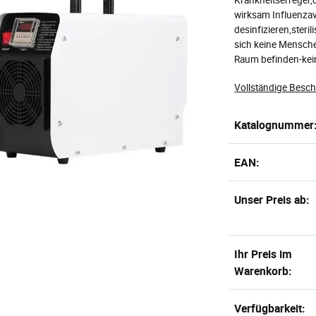
wirksam Influenzav
desinfizieren,steri
sich keine Mensch
Raum befinden-kei
Vollständige Besc
Katalognummer
EAN:
Unser Preis ab:
Ihr Preis im
Warenkorb:
Verfügbarkeit: