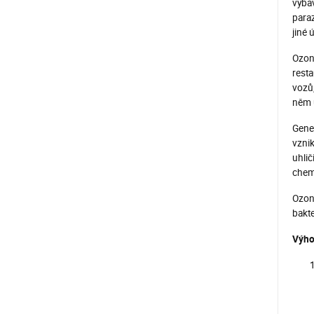
vybav
paraz
jiné 
Ozono
resta
vozů
něm 
Gener
vznik
uhlič
chem
Ozono
bakte
Výho