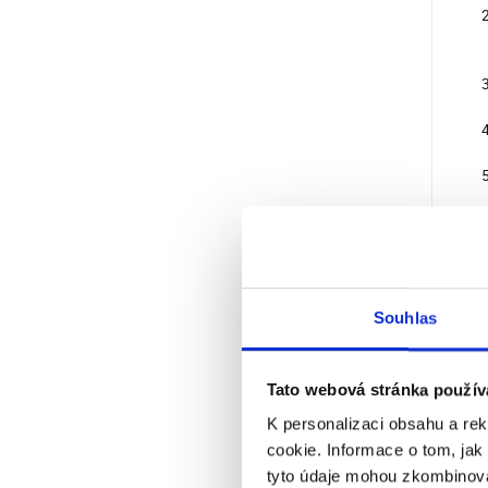
Popi
Souhlas
Do pr
vozu,
IQ-OZ
Tato webová stránka použív
hadic
K personalizaci obsahu a re
Pak v
cookie. Informace o tom, jak
dezin
tyto údaje mohou zkombinovat
obslu