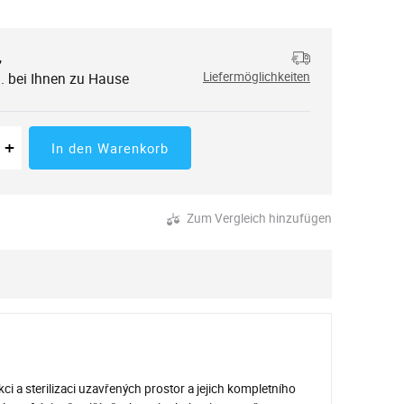
,
. bei Ihnen zu Hause
Liefermöglichkeiten
 der Menge
tücke
Erhöhung der Menge
+
In den Warenkorb
Zum Vergleich hinzufügen
 a sterilizaci uzavřených prostor a jejich kompletního