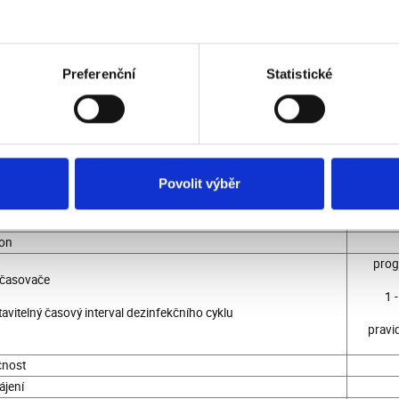
obu dezinfekčního cyklu se nesmí v daném prostoru nacházet žádné osoby 
fekčního cyklu se přístroj sám vypne. Do vydezinfikovaného prostoru vstu
čení dezinfekčního cyklu. Pak je doporučeno daný prostor alespoň na 10-1
Preferenční
Statistické
n ozonového generátoru
lost proudění vzduchu interního ventilátoru
 velikost dezinfikovaného prostoru
Povolit výběr
on
prog
časovače
1 
avitelný časový interval dezinfekčního cyklu
pravi
nost
jení