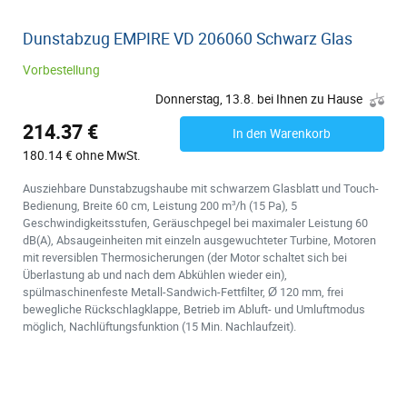
Dunstabzug EMPIRE VD 206060 Schwarz Glas
Vorbestellung
Donnerstag, 13.8. bei Ihnen zu Hause
214.37 €
In den Warenkorb
180.14 € ohne MwSt.
Ausziehbare Dunstabzugshaube mit schwarzem Glasblatt und Touch-
Bedienung, Breite 60 cm, Leistung 200 m³/h (15 Pa), 5
Geschwindigkeitsstufen, Geräuschpegel bei maximaler Leistung 60
dB(A), Absaugeinheiten mit einzeln ausgewuchteter Turbine, Motoren
mit reversiblen Thermosicherungen (der Motor schaltet sich bei
Überlastung ab und nach dem Abkühlen wieder ein),
spülmaschinenfeste Metall-Sandwich-Fettfilter, Ø 120 mm, frei
bewegliche Rückschlagklappe, Betrieb im Abluft- und Umluftmodus
möglich, Nachlüftungsfunktion (15 Min. Nachlaufzeit).