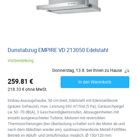
Dunstabzug EMPIRE VD 213050 Edelstahl
Vorbestellung
Donnerstag, 13.8. bei Ihnen zu Hause
259.81 €
In den Warenkorb
218.33 € ohne MwSt.
Einbau-Auszugshaube, 50 cm breit, Edelstahl mit Edelstahlleiste
(graues Gehäuse), max. Leistung 692 m³/Std (5 Pa), Geräuschpegel
Lw 50–70 dB(A), 3 Geschwindigkeitsstufen, Absaugeinheiten mit
einzeln ausgewuchteter Turbine, Motoren mit reversiblen
Thermosicherungen (bei Überlastung schaltet sich der Motor ab und
nach dem Abkühlen wieder ein), spülmaschinenfeste Metall-Fettfilter,
Betrieb im Abluft- und Umluftmodus möglich, Ø 150/120 mm.