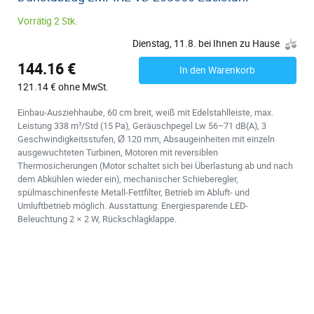
Vorrätig 2 Stk.
Dienstag, 11.8. bei Ihnen zu Hause
144.16 €
In den Warenkorb
121.14 € ohne MwSt.
Einbau-Ausziehhaube, 60 cm breit, weiß mit Edelstahlleiste, max.
Leistung 338 m³/Std (15 Pa), Geräuschpegel Lw 56–71 dB(A), 3
Geschwindigkeitsstufen, Ø 120 mm, Absaugeinheiten mit einzeln
ausgewuchteten Turbinen, Motoren mit reversiblen
Thermosicherungen (Motor schaltet sich bei Überlastung ab und nach
dem Abkühlen wieder ein), mechanischer Schieberegler,
spülmaschinenfeste Metall-Fettfilter, Betrieb im Abluft- und
Umluftbetrieb möglich. Ausstattung: Energiesparende LED-
Beleuchtung 2 × 2 W, Rückschlagklappe.