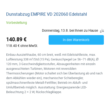
Dunstabzug EMPIRE VD 202060 Edelstahl
Vorbestellung
Donnerstag, 13.8. bei Ihnen zu Hause
140.89 €
In den Warenkorb
118.40 € ohne MwSt.
Einbau-Ausziehhaube, 60 cm breit, weiß mit Edelstahlleiste, max.
Luftleistung 338 m³/Std (15 Pa), Geräuschpegel Lw 56–71 dB(A), Ø
120 mm, 3 Geschwindigkeitsstufen, Absaugeinheiten mit einzeln
ausgewuchteten Turbinen, Motoren mit reversiblen
Thermosicherungen (Motor schaltet sich bei Überlastung ab und nach
dem Abkühlen wieder ein), mechanischer Schieberegler,
spülmaschinenfeste Metall-Fettfilter, Betrieb im Abluft- und
Umluftbetrieb möglich. Ausstattung: Energiesparende LED-
Beleuchtung 2 × 2 W, Rückschlagklappe.