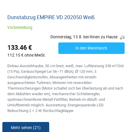
Dunstabzug EMPIRE VD 202050 Weiß
Vorbestellung
Donnerstag, 13.8. bei Ihnen zu Hause
133.46 €
In den Warenkorb
112.15 € ohne MwSt.
Einbau-Ausziehhaube, 50 cm breit, weiß, max. Luftleistung 338 m³/Std
(15 Pa), Geräuschpegel Lw 56–71 dB(A), Ø 120 mm, 3
Geschwindigkeitsstufen, Absaugeinheiten mit einzeln
ausgewuchteten Turbinen, Motoren mit reversiblen
Thermosicherungen (Motor schaltet sich bei Überlastung ab und nach
dem Abkühlen wieder ein), mechanischer Schieberegler,
spülmaschinenfeste Metall-Fettfilter, Betrieb im Abluft- und
Umluftbetrieb möglich. Ausstattung: Energiesparende LED-
Beleuchtung 2 × 2 W, Rückschlagklappe.
Mehr sehen (21)