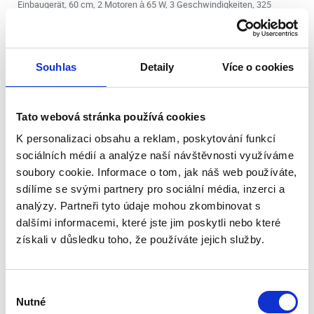
Einbaugerät, 60 cm, 2 Motoren à 65 W, 3 Geschwindigkeiten, 325
m³/Std (15 Pa), max. Druck 301 Pa, Ø 120 mm, max. Geräuschpegel Lw
68 dB(A)
Souhlas
Detaily
Více o cookies
Tato webová stránka používá cookies
K personalizaci obsahu a reklam, poskytování funkcí
sociálních médií a analýze naší návštěvnosti využíváme
soubory cookie. Informace o tom, jak náš web používáte,
sdílíme se svými partnery pro sociální média, inzerci a
analýzy. Partneři tyto údaje mohou zkombinovat s
dalšími informacemi, které jste jim poskytli nebo které
získali v důsledku toho, že používáte jejich služby.
Dunstabzug Cata TFH 6630 Schwarz
Výběr
Nutné
souhlasu
Vorbestellung