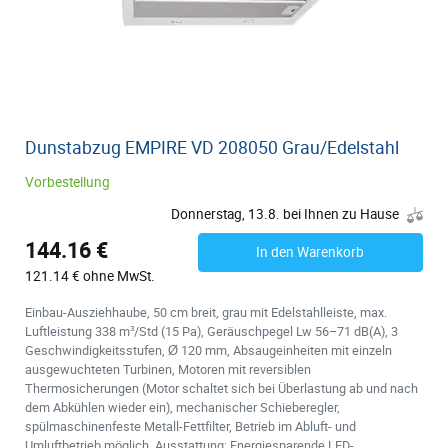
Dunstabzug EMPIRE VD 208050 Grau/Edelstahl
Vorbestellung
Donnerstag, 13.8. bei Ihnen zu Hause
144.16 €
In den Warenkorb
121.14 € ohne MwSt.
Einbau-Ausziehhaube, 50 cm breit, grau mit Edelstahlleiste, max.
Luftleistung 338 m³/Std (15 Pa), Geräuschpegel Lw 56–71 dB(A), 3
Geschwindigkeitsstufen, Ø 120 mm, Absaugeinheiten mit einzeln
ausgewuchteten Turbinen, Motoren mit reversiblen
Thermosicherungen (Motor schaltet sich bei Überlastung ab und nach
dem Abkühlen wieder ein), mechanischer Schieberegler,
spülmaschinenfeste Metall-Fettfilter, Betrieb im Abluft- und
Umluftbetrieb möglich. Ausstattung: Energiesparende LED-