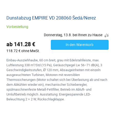
Dunstabzug EMPIRE VD 208060 Šedá/Nerez
Vorbestellung
Donnerstag, 13.8. bei Ihnen zu Hause
ab 141.28 €
In den Warenkorb
118.72 € ohne MwSt.
Einbau-Ausziehhaube, 60 cm breit, grau mit Edelstahlleiste, max.
Luftleistung 338 m³/Std (15 Pa), Geräuschpegel Lw 56–71 dB(A), 3
Geschwindigkeitsstufen, Ø 120 mm, Absaugeinheiten mit einzeln
ausgewuchteten Turbinen, Motoren mit reversiblen
Thermosicherungen (Motor schaltet sich bei Überlastung ab und nach
dem Abkühlen wieder ein), mechanischer Schieberegler,
spülmaschinenfeste Metall-Fettfilter, Betrieb im Abluft- und
Umluftbetrieb möglich. Ausstattung: Energiesparende LED-
Beleuchtung 2 × 2 W, Rückschlagklappe.