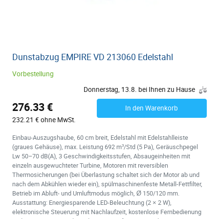
Dunstabzug EMPIRE VD 213060 Edelstahl
Vorbestellung
Donnerstag, 13.8. bei Ihnen zu Hause
276.33 €
In den Warenkorb
232.21 € ohne MwSt.
Einbau-Auszugshaube, 60 cm breit, Edelstahl mit Edelstahlleiste
(graues Gehäuse), max. Leistung 692 m³/Std (5 Pa), Geräuschpegel
Lw 50–70 dB(A), 3 Geschwindigkeitsstufen, Absaugeinheiten mit
einzeln ausgewuchteter Turbine, Motoren mit reversiblen
Thermosicherungen (bei Überlastung schaltet sich der Motor ab und
nach dem Abkühlen wieder ein), spülmaschinenfeste Metall-Fettfilter,
Betrieb im Abluft- und Umluftmodus möglich, Ø 150/120 mm.
Ausstattung: Energiesparende LED-Beleuchtung (2 × 2 W),
elektronische Steuerung mit Nachlaufzeit, kostenlose Fernbedienung