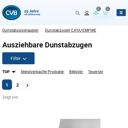
0
0
Vergleich der Pr
Inhalt de
Dunstabzugshauben
/
Dunstabzugen CATA/EMPIRE
Ausziehbare Dunstabzugen
Filter
TOP
Meistverkaufte Produkte
Billigste
Teuerste
1
2
Zeigt von