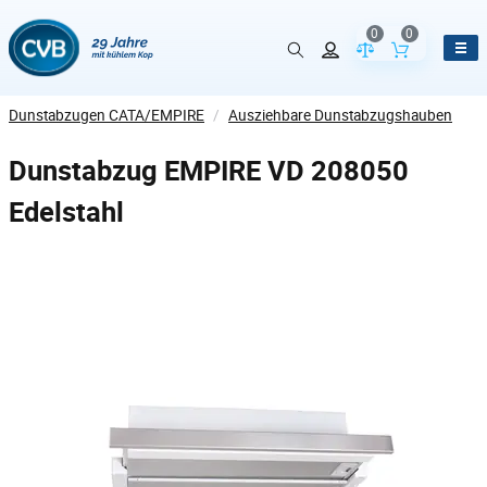
0
0
Vergleich der Pr
Inhalt de
Dunstabzugen CATA/EMPIRE
/
Ausziehbare Dunstabzugshauben
Dunstabzug EMPIRE VD 208050
Edelstahl