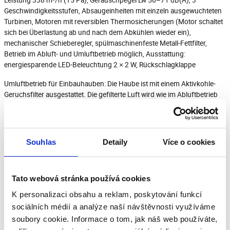
Geschwindigkeitsstufen, Absaugeinheiten mit einzeln ausgewuchteten
Turbinen, Motoren mit reversiblen Thermosicherungen (Motor schaltet
sich bei Überlastung ab und nach dem Abkühlen wieder ein),
mechanischer Schieberegler, spülmaschinenfeste Metall-Fettfilter,
Betrieb im Abluft- und Umluftbetrieb möglich, Ausstattung:
energiesparende LED-Beleuchtung 2 × 2 W, Rückschlagklappe
Umluftbetrieb für Einbauhauben: Die Haube ist mit einem Aktivkohle-
Geruchsfilter ausgestattet. Die gefilterte Luft wird wie im Abluftbetrieb
über ein durch den gesamten Schrank verlaufendes Rohr abgeführt.
Dieses Rohr endet jedoch nicht mit einem Winkelstück in der Wand,
sondern oberhalb des Schranks, wo wir den Anschluss eines Gitters
empfehlen.
Souhlas
Detaily
Více o cookies
Die Maßzeichnung und die darin enthaltenen Daten entsprechen den
Vorgaben für die Schrankfertigung. Die Fotos der Motorhauben dienen
nur zur Veranschaulichung.
Tato webová stránka používá cookies
K personalizaci obsahu a reklam, poskytování funkcí
sociálních médií a analýze naší návštěvnosti využíváme
soubory cookie. Informace o tom, jak náš web používáte,
Bewertungen unserer Kunden