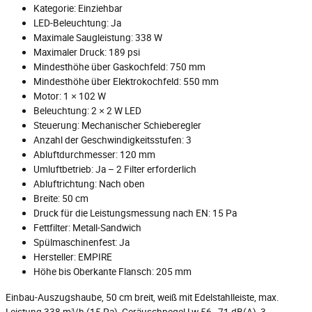
Kategorie: Einziehbar
LED-Beleuchtung: Ja
Maximale Saugleistung: 338 W
Maximaler Druck: 189 psi
Mindesthöhe über Gaskochfeld: 750 mm
Mindesthöhe über Elektrokochfeld: 550 mm
Motor: 1 × 102 W
Beleuchtung: 2 × 2 W LED
Steuerung: Mechanischer Schieberegler
Anzahl der Geschwindigkeitsstufen: 3
Abluftdurchmesser: 120 mm
Umluftbetrieb: Ja – 2 Filter erforderlich
Abluftrichtung: Nach oben
Breite: 50 cm
Druck für die Leistungsmessung nach EN: 15 Pa
Fettfilter: Metall-Sandwich
Spülmaschinenfest: Ja
Hersteller: EMPIRE
Höhe bis Oberkante Flansch: 205 mm
Einbau-Auszugshaube, 50 cm breit, weiß mit Edelstahlleiste, max.
Leistung 338 m³/h (15 Pa), Geräuschpegel Lw 56–71 dB(A), 3