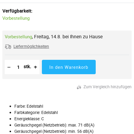
Verfügbarkeit:
Vorbestellung
,
Freitag, 14.8. bei Ihnen zu Hause
Vorbestellung
Liefermöglichkeiten
Reduzierung der Menge
Anzahl der Stücke
Erhöhung der Menge
−
+
stk.
In den Warenkorb
Zum Vergleich hinzufügen
Farbe: Edelstahl
Farbkategorie: Edelstahl
Energieklasse: C
Geräuschpegel (Netzbetrieb): max. 71 dB(A)
Geräuschpegel (Netzbetrieb): min. 56 dB(A)