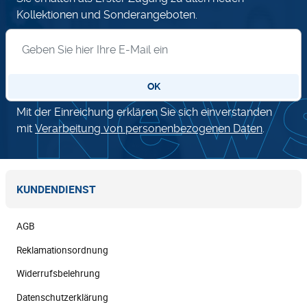
Kollektionen und Sonderangeboten.
Anmeldung zum Newsletter
OK
Mit der Einreichung erklären Sie sich einverstanden
mit
Verarbeitung von personenbezogenen Daten
.
KUNDENDIENST
AGB
Reklamationsordnung
Widerrufsbelehrung
Datenschutzerklärung