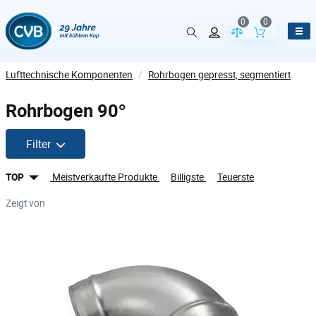
0
0
Vergleich der Pr
Inhalt de
Lufttechnische Komponenten
/
Rohrbogen gepresst, segmentiert
Rohrbogen 90°
Filter
TOP
Meistverkaufte Produkte
Billigste
Teuerste
Zeigt von