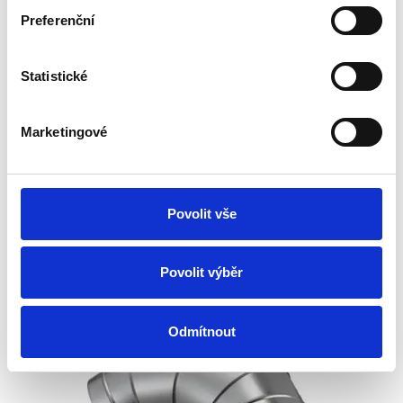
Preferenční
Rohrbogen segmentiert OS 90°200
Statistické
Vorbestellung
Donnerstag, 13.8. bei Ihnen zu Hause
Marketingové
15.78 €
In den Warenkorb
13.26 € ohne MwSt.
90° Bogen zu Rohr mit Innen Ø200,aus verzinktem Blech,für die
Povolit vše
Verbindung von Bogen zu Bogen sind externe Muffen erforderlich
Povolit výběr
Odmítnout