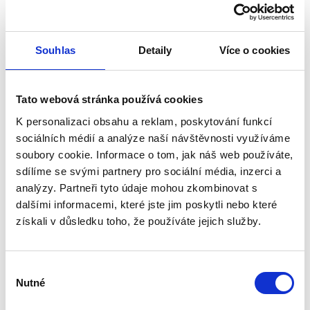
Vorrätig 2 Stk.
Dienstag, 11.8. bei Ihnen zu Hause
7.19 €
Souhlas
Detaily
Více o cookies
In den Warenkorb
6.04 € ohne MwSt.
90° Bogen zu Rohr mit Innen Ø80,aus verzinktem Blech,für die
Tato webová stránka používá cookies
Verbindung von Bogen zu Bogen sind externe Muffen erforderlich
K personalizaci obsahu a reklam, poskytování funkcí
sociálních médií a analýze naší návštěvnosti využíváme
soubory cookie. Informace o tom, jak náš web používáte,
sdílíme se svými partnery pro sociální média, inzerci a
analýzy. Partneři tyto údaje mohou zkombinovat s
dalšími informacemi, které jste jim poskytli nebo které
získali v důsledku toho, že používáte jejich služby.
Výběr
Nutné
souhlasu