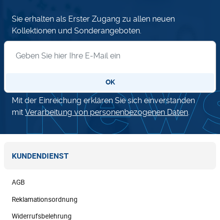
Sie erhalten als Erster Zugang zu allen neuen
Kollektionen und Sonderangeboten.
Anmeldung zum Newsletter
OK
Mit der Einreichung erklären Sie sich einverstanden
mit
Verarbeitung von personenbezogenen Daten
.
KUNDENDIENST
AGB
Reklamationsordnung
Widerrufsbelehrung