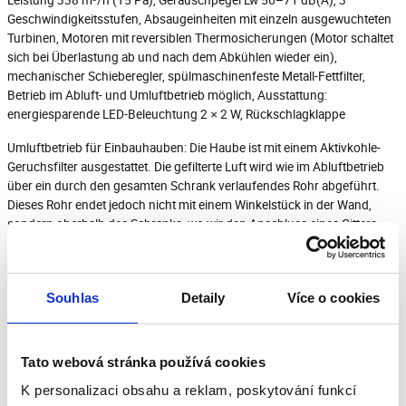
Geschwindigkeitsstufen, Absaugeinheiten mit einzeln ausgewuchteten
Turbinen, Motoren mit reversiblen Thermosicherungen (Motor schaltet
sich bei Überlastung ab und nach dem Abkühlen wieder ein),
mechanischer Schieberegler, spülmaschinenfeste Metall-Fettfilter,
Betrieb im Abluft- und Umluftbetrieb möglich, Ausstattung:
energiesparende LED-Beleuchtung 2 × 2 W, Rückschlagklappe
Umluftbetrieb für Einbauhauben: Die Haube ist mit einem Aktivkohle-
Geruchsfilter ausgestattet. Die gefilterte Luft wird wie im Abluftbetrieb
über ein durch den gesamten Schrank verlaufendes Rohr abgeführt.
Dieses Rohr endet jedoch nicht mit einem Winkelstück in der Wand,
sondern oberhalb des Schranks, wo wir den Anschluss eines Gitters
empfehlen.
Die Maßzeichnung und die darin enthaltenen Daten entsprechen den
Vorgaben für die Schrankfertigung. Die Fotos der Motorhauben dienen
Souhlas
Detaily
Více o cookies
nur zur Veranschaulichung.
Tato webová stránka používá cookies
Herunterladen
K personalizaci obsahu a reklam, poskytování funkcí