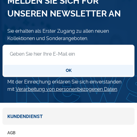
MELDEN SIE SICH FÜR
UNSEREN NEWSLETTER AN
Sie erhalten als Erster Zugang zu allen neuen
Kollektionen und Sonderangeboten.
Anmeldung zum Newsletter
OK
Mit der Einreichung erklären Sie sich einverstanden
mit
Verarbeitung von personenbezogenen Daten
.
KUNDENDIENST
AGB