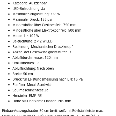
Kategorie: Ausziehbar
LED-Beleuchtung: Ja
Maximale Saugleistung: 338 W
Maximaler Druck: 189 psi
Mindesthöhe über Gaskochfeld: 750 mm
Mindesthöhe über Elektrokochfeld: 500 mm
Motor: 1 × 102 W
Beleuchtung: 2 × 2 W LED
Bedienung: Mechanischer Druckknopf
Anzahl der Geschwindigkeitsstufen: 3
Abluftdurchmesser: 120 mm
Umluftbetrieb: Ja
Abluftrichtung: Nach oben
Breite: 50 cm
Druck für Leistungsmessung nach EN: 15 Pa
Fettfilter: Metall-Sandwich
Spülmaschinenfest: Ja
Hersteller: EMPIRE
Höhe bis Oberkante Flansch: 205 mm
Einbau-Auszugshaube, 50 cm breit, weiß mit Edelstahlleiste, max.
Leistung 338 m³/h (15 Pa), Geräuschpegel Lw 56–71 dB(A), 3