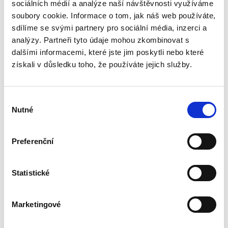
sociálních médií a analýze naší návštěvnosti využíváme
soubory cookie. Informace o tom, jak náš web používáte,
sdílíme se svými partnery pro sociální média, inzerci a
analýzy. Partneři tyto údaje mohou zkombinovat s
Bewertungen unserer Kunden
dalšími informacemi, které jste jim poskytli nebo které
získali v důsledku toho, že používáte jejich služby.
Dieses Produkt wurde noch nicht bewertet.
Um eine Bewertung hinzuzufügen, müssen Sie sich
Výběr
einloggen.
Nutné
souhlasu
Preferenční
Bewerten Sie das Produkt
Statistické
Empfohlenes Zubehör
Marketingové