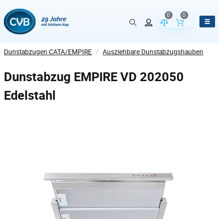
0
0
Vergleich der Pr
Inhalt de
Dunstabzugen CATA/EMPIRE
/
Ausziehbare Dunstabzugshauben
Dunstabzug EMPIRE VD 202050
Edelstahl