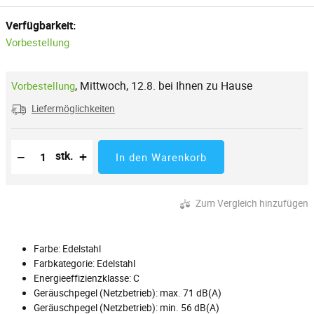
Verfügbarkeit:
Vorbestellung
,
Mittwoch, 12.8. bei Ihnen zu Hause
Vorbestellung
Liefermöglichkeiten
Reduzierung der Menge
Anzahl der Stücke
Erhöhung der Menge
−
+
stk.
In den Warenkorb
Zum Vergleich hinzufügen
Farbe: Edelstahl
Farbkategorie: Edelstahl
Energieeffizienzklasse: C
Geräuschpegel (Netzbetrieb): max. 71 dB(A)
Geräuschpegel (Netzbetrieb): min. 56 dB(A)