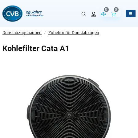
0
0
Vergleich der Pr
Inhalt de
Dunstabzugshauben
/
Zubehör für Dunstabzugen
Kohlefilter Cata A1