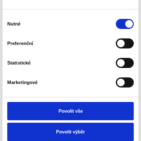
Výběr
Nutné
souhlasu
Preferenční
Statistické
Marketingové
Povolit vše
Povolit výběr