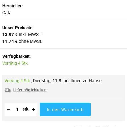
Hersteller:
Cata
Unser Preis ab:
13.97 €
Inkl. MWST.
11.74 €
ohne MwSt.
Verfügbarkeit:
Vorrätig 4 Stk.
,
Dienstag, 11.8. bei Ihnen zu Hause
Vorrätig 4 Stk.
Liefermöglichkeiten
Reduzierung der Menge
Anzahl der Stücke
Erhöhung der Menge
−
+
stk.
In den Warenkorb