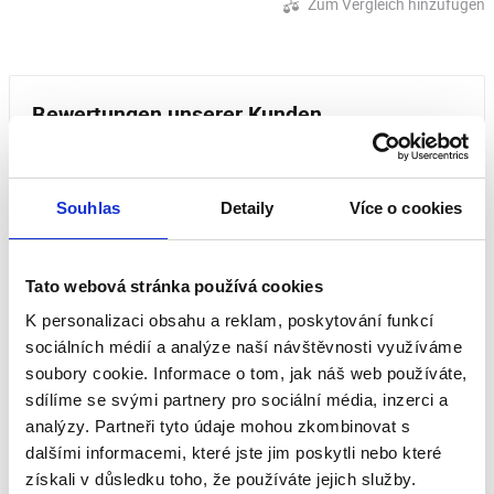
Zum Vergleich hinzufügen
Bewertungen unserer Kunden
Dieses Produkt wurde noch nicht bewertet.
Souhlas
Detaily
Více o cookies
Um eine Bewertung hinzuzufügen, müssen Sie sich
einloggen.
Tato webová stránka používá cookies
K personalizaci obsahu a reklam, poskytování funkcí
Bewerten Sie das Produkt
sociálních médií a analýze naší návštěvnosti využíváme
soubory cookie. Informace o tom, jak náš web používáte,
sdílíme se svými partnery pro sociální média, inzerci a
analýzy. Partneři tyto údaje mohou zkombinovat s
dalšími informacemi, které jste jim poskytli nebo které
získali v důsledku toho, že používáte jejich služby.