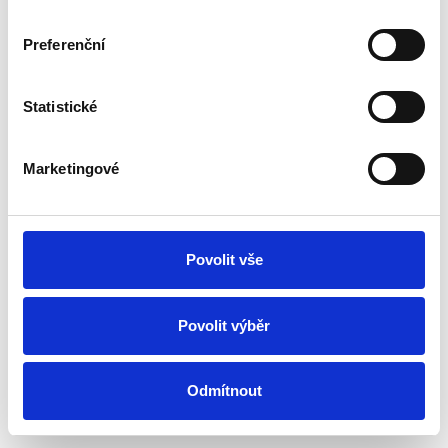
Preferenční
Statistické
Marketingové
Povolit vše
PVC Schwerkraftgitter VM 200x200 G/150 weis
Povolit výběr
Vorrätig 4 Stk.
Dienstag, 11.8. bei Ihnen zu Hause
Odmítnout
6.96 €
In den Warenkorb
5.85 € ohne MwSt.