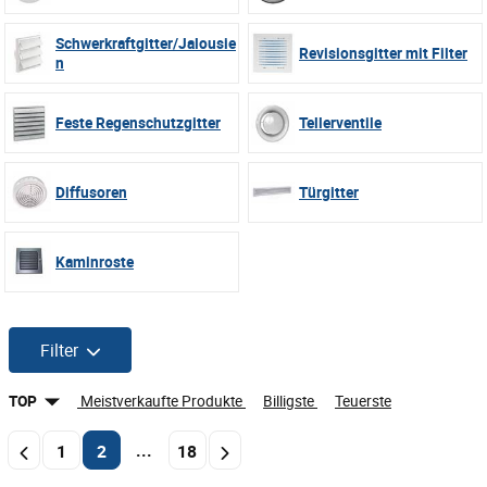
Schwerkraftgitter/Jalousie
Revisionsgitter mit Filter
n
Feste Regenschutzgitter
Tellerventile
Diffusoren
Türgitter
Kaminroste
Filter
TOP
Meistverkaufte Produkte
Billigste
Teuerste
...
1
2
18