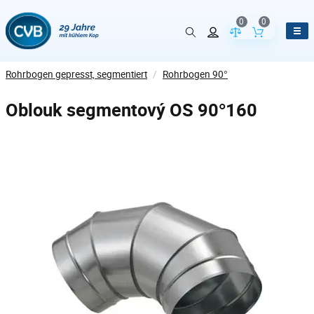
0
0
Vergleich der Pr
Inhalt de
Rohrbogen gepresst, segmentiert
/
Rohrbogen 90°
Oblouk segmentový OS 90°160