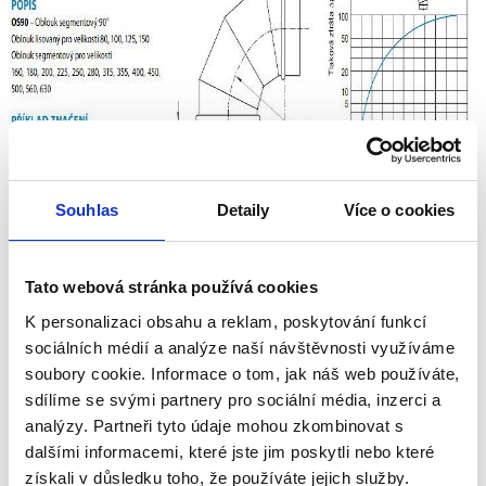
Souhlas
Detaily
Více o cookies
Tato webová stránka používá cookies
K personalizaci obsahu a reklam, poskytování funkcí
sociálních médií a analýze naší návštěvnosti využíváme
soubory cookie. Informace o tom, jak náš web používáte,
sdílíme se svými partnery pro sociální média, inzerci a
Bewertungen unserer Kunden
analýzy. Partneři tyto údaje mohou zkombinovat s
dalšími informacemi, které jste jim poskytli nebo které
Dieses Produkt wurde noch nicht bewertet.
získali v důsledku toho, že používáte jejich služby.