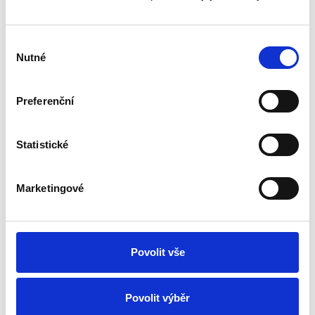
Um eine Bewertung hinzuzufügen, müssen Sie sich
einloggen.
Výběr
Nutné
souhlasu
Bewerten Sie das Produkt
Preferenční
Statistické
Ähnliche Produkte
Marketingové
Povolit vše
Rohrbogen gepresst 90°160
Povolit výběr
15.17 €