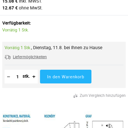
15.08 €
Inkl. MWST.
12.67 €
ohne MwSt.
Verfügbarkeit:
Vorrätig 1 Stk.
,
Dienstag, 11.8. bei Ihnen zu Hause
Vorrätig 1 Stk.
Liefermöglichkeiten
Reduzierung der Menge
Anzahl der Stücke
Erhöhung der Menge
−
+
stk.
In den Warenkorb
Zum Vergleich hinzufügen