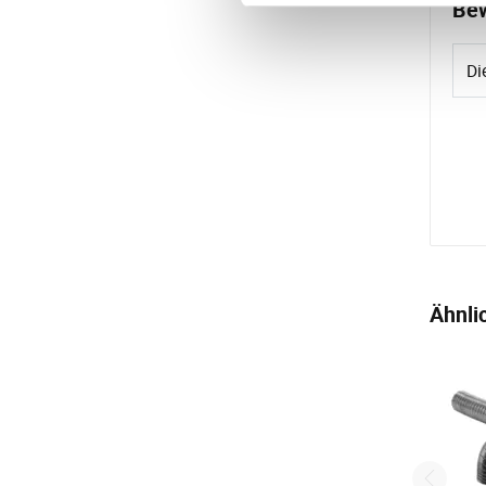
Bew
Di
Ähnli