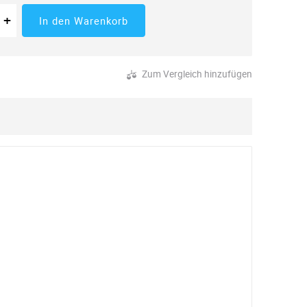
 der Menge
tücke
Erhöhung der Menge
+
In den Warenkorb
Zum Vergleich hinzufügen