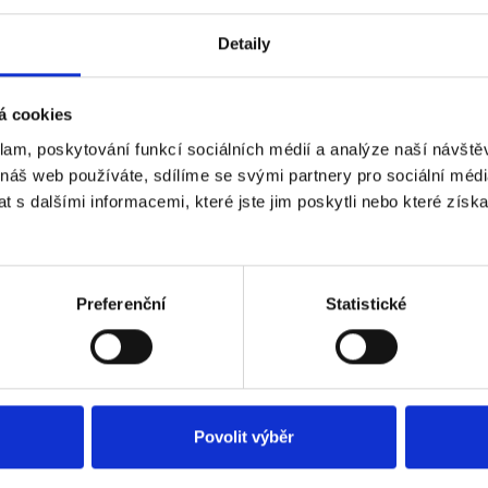
Detaily
á cookies
klam, poskytování funkcí sociálních médií a analýze naší návšt
 náš web používáte, sdílíme se svými partnery pro sociální média
 s dalšími informacemi, které jste jim poskytli nebo které získa
Preferenční
Statistické
Povolit výběr