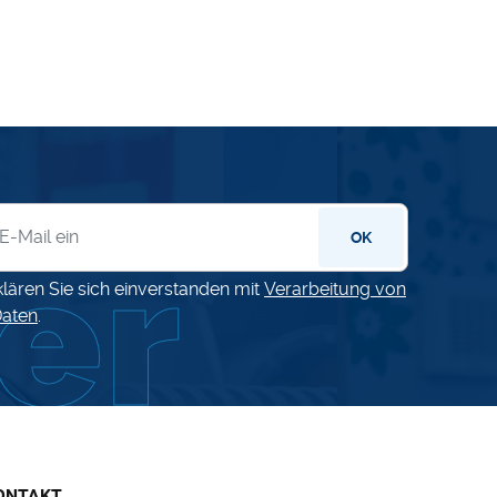
letter
OK
klären Sie sich einverstanden mit
Verarbeitung von
aten
.
ONTAKT