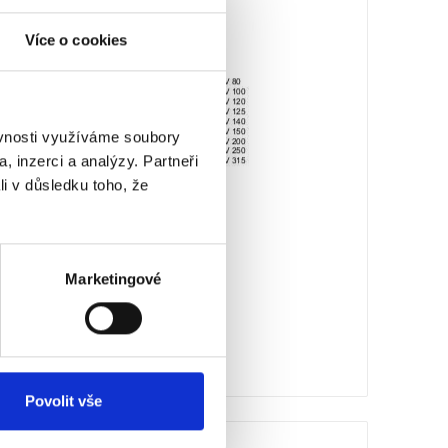
Více o cookies
ěvnosti využíváme soubory
, inzerci a analýzy. Partneři
li v důsledku toho, že
Marketingové
Povolit vše