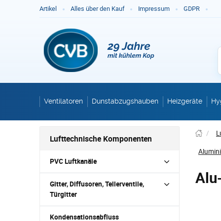
Ge
Artikel
Alles über den Kauf
Impressum
GDPR
Ventilatoren
Dunstabzugshauben
Heizgeräte
Hy
/
L
Lufttechnische Komponenten
Alumin
PVC Luftkanäle
Alu
Gitter, Diffusoren, Tellerventile,
Türgitter
Kondensationsabfluss