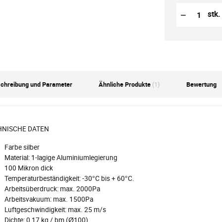
Reduzierung
Anzahl der S
−
stk.
chreibung und Parameter
Ähnliche Produkte
(1)
Bewertung
HNISCHE DATEN
Farbe silber
Material: 1-lagige Aluminiumlegierung
100 Mikron dick
Temperaturbeständigkeit: -30°C bis + 60°C.
Arbeitsüberdruck: max. 2000Pa
Arbeitsvakuum: max. 1500Pa
Luftgeschwindigkeit: max. 25 m/s
Dichte: 0,17 kg / bm (Ø100)