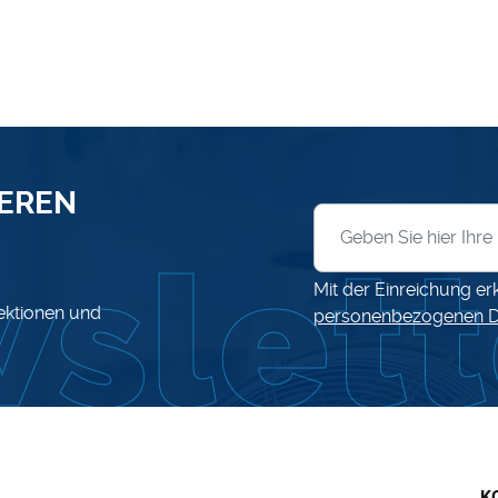
SEREN
Anmeldung zum News
Mit der Einreichung er
lektionen und
personenbezogenen D
K