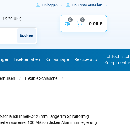
Einloggen
Ein Konto erstellen
 - 15:30 Uhr)
0
0
Vergleich der Produktparameter
0.00 €
Inhalt des W
Suchen
Lufttechnisc
niger
Insektenfallen
Klimaanlage
Rekuperation
Komponente
ierhülsen
/
Flexible Schläuche
/
um-schlauch Innen-Ø125mm,Länge 1m.Spiralförmig
streifen aus einer 100 Mikron dicken Aluminiumlegierung.