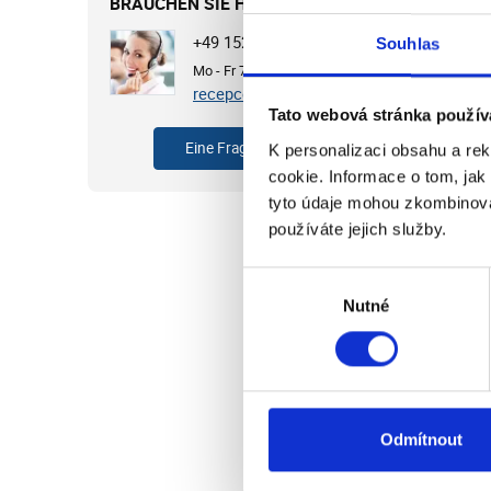
BRAUCHEN SIE HILFE?
+49 1525 4513649
Souhlas
Mo - Fr 7:00 - 15:30 Uhr
recepce@cvb.cz
Tato webová stránka použív
Eine Frage stellen
K personalizaci obsahu a re
cookie. Informace o tom, jak
tyto údaje mohou zkombinovat
používáte jejich služby.
Výběr
Nutné
souhlasu
Odmítnout