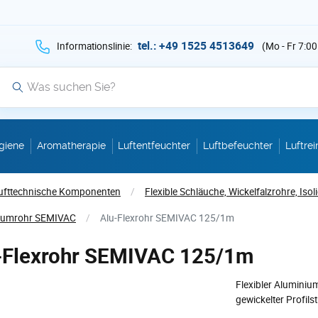
hen Sie auf Suche mit der Taste v als Suche
tel.: +49 1525 4513649
Informationslinie:
(Mo - Fr 7:00
Suche
giene
Aromatherapie
Luftentfeuchter
Luftbefeuchter
Luftrei
ufttechnische Komponenten
/
Flexible Schläuche, Wickelfalzrohre, Isol
iumrohr SEMIVAC
/
Alu-Flexrohr SEMIVAC 125/1m
-Flexrohr SEMIVAC 125/1m
Flexibler Alumini
gewickelter Profil