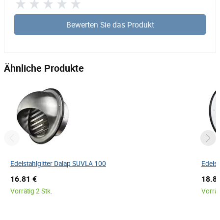
Bewerten Sie das Produkt
Ähnliche Produkte
Edelstahlgitter Dalap SUVLA 100
Edels
16.81 €
18.8
Vorrätig 2 Stk.
Vorrät