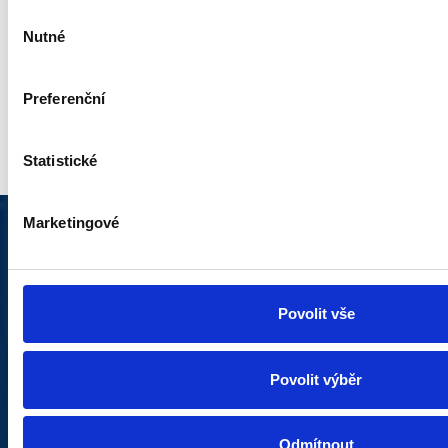
Výběr
Nutné
souhlasu
Preferenční
Statistické
Marketingové
MELDEN SIE SICH FÜR
UNSEREN NEWSLETTER AN
Povolit vše
Sie erhalten als Erster Zugang zu allen neuen
Kollektionen und Sonderangeboten.
Povolit výběr
Anmeldung zum Newsletter
Odmítnout