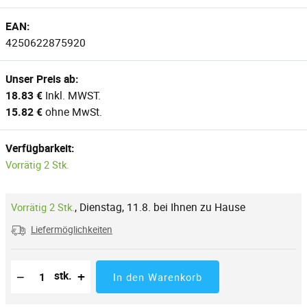
EAN:
4250622875920
Unser Preis ab:
18.83 €
Inkl. MWST.
15.82 €
ohne MwSt.
Verfügbarkeit:
Vorrätig 2 Stk.
,
Dienstag, 11.8. bei Ihnen zu Hause
Vorrätig 2 Stk.
Liefermöglichkeiten
Reduzierung der Menge
Anzahl der Stücke
Erhöhung der Menge
−
+
stk.
In den Warenkorb