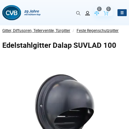
0
0
Vergleich der Pr
Inhalt de
Gitter, Diffusoren, Tellerventile, Türgitter
/
Feste Regenschutzgitter
Edelstahlgitter Dalap SUVLAD 100