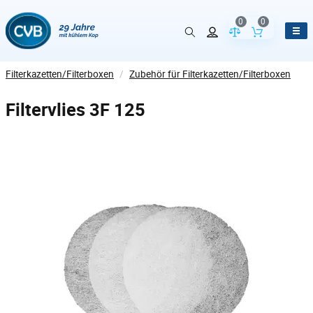
0
0
Vergleich der Pr
Inhalt de
Filterkazetten/Filterboxen
/
Zubehör für Filterkazetten/Filterboxen
Filtervlies 3F 125