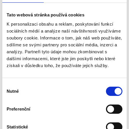
Tato webová stránka používá cookies
K personalizaci obsahu a reklam, poskytování funkcí
sociálních médií a analýze naší návštěvnosti využíváme
Pollenfilter UPF 125
soubory cookie. Informace o tom, jak náš web používáte,
sdílíme se svými partnery pro sociální média, inzerci a
Vorrätig 2 Stk.
analýzy. Partneři tyto údaje mohou zkombinovat s
Dienstag, 11.8. bei Ihnen zu Hause
dalšími informacemi, které jste jim poskytli nebo které
získali v důsledku toho, že používáte jejich služby.
8.37 €
In den Warenkorb
7.03 € ohne MwSt.
Výběr
Universal-Pollenfilter Ø125mm mit Filtervlies G2 für
Tellerventile-schützt das Rohrsystem inklusive Lüfter vor
Nutné
souhlasu
Verschmutzung
Preferenční
Statistické