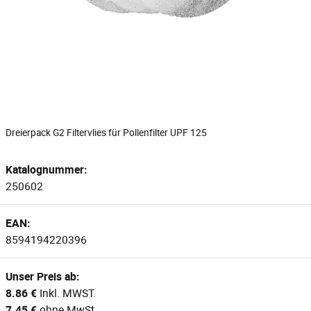
Dreierpack G2 Filtervlies für Pollenfilter UPF 125
Katalognummer:
250602
EAN:
8594194220396
Unser Preis ab:
8.86 €
Inkl. MWST.
7.45 €
ohne MwSt.