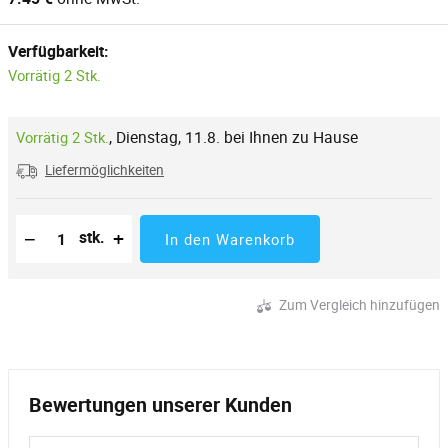
Verfügbarkeit:
Vorrätig 2 Stk.
,
Dienstag, 11.8. bei Ihnen zu Hause
Vorrätig 2 Stk.
Liefermöglichkeiten
Reduzierung der Menge
Anzahl der Stücke
Erhöhung der Menge
−
+
stk.
In den Warenkorb
Zum Vergleich hinzufügen
Bewertungen unserer Kunden