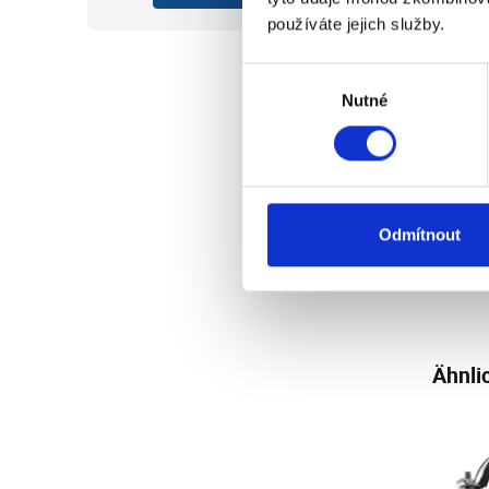
používáte jejich služby.
0.1
Výběr
0.10 
Nutné
souhlasu
Spezi
metri
von G
Verbi
dieser
Belast
Odmítnout
Zur V
oder 
Ähnli