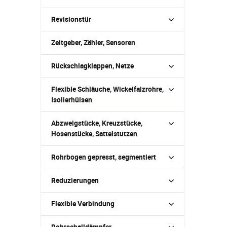
Revisionstür
Zeitgeber, Zähler, Sensoren
Rückschlagklappen, Netze
Flexible Schläuche, Wickelfalzrohre,
Isolierhülsen
Abzweigstücke, Kreuzstücke,
Hosenstücke, Sattelstutzen
Rohrbogen gepresst, segmentiert
Reduzierungen
Flexible Verbindung
Rohrschalldämpfer