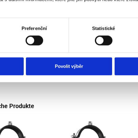
Hause
2 €
In den Warenkorb
€ ohne MwSt.
Preferenční
Statistické
elle Hochmutter mit
schem Gewinde zur Verbindung
ewindestangen. Bei der
ndung von Gewindestangen mit
 Mutter verringert sich die
barkeit des Scharniers nicht.
Povolit výběr
erbindung von Gewindestangen
als Distanzelement
che Produkte