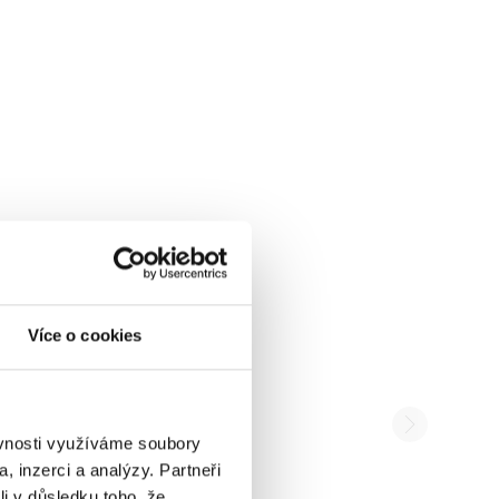
Více o cookies
ěvnosti využíváme soubory
, inzerci a analýzy. Partneři
li v důsledku toho, že