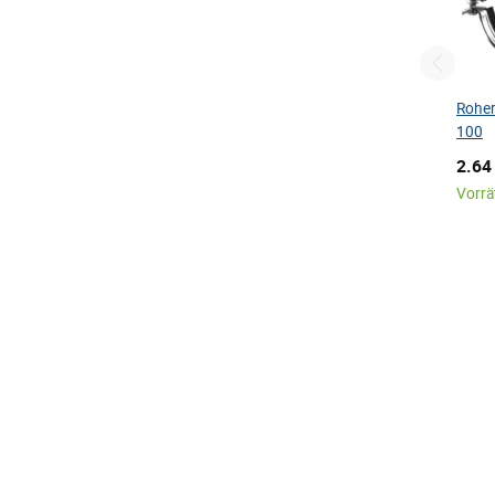
Roher
100
2.64
Vorrät