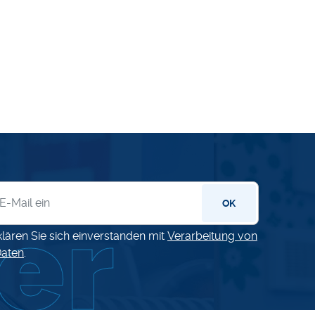
letter
OK
klären Sie sich einverstanden mit
Verarbeitung von
aten
.