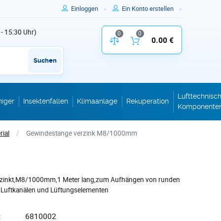
Einloggen
Ein Konto erstellen
 - 15:30 Uhr)
0
0
Vergleich der Produktparameter
0.00 €
Inhalt des W
Suchen
Lufttechnisc
niger
Insektenfallen
Klimaanlage
Rekuperation
Komponente
ial
/
Gewindestange verzink M8/1000mm
rzinkt,M8/1000mm,1 Meter lang,zum Aufhängen von runden
 Luftkanälen und Lüftungselementen
:
6810002