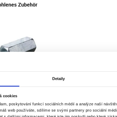
hlenes Zubehör
Detaily
inkt
á cookies
indungsmatrix.,
klam, poskytování funkcí sociálních médií a analýze naší návšt
24
Dienstag, 11.8.
 náš web používáte, sdílíme se svými partnery pro sociální média
ig > 5 Stk.
bei Ihnen zu
 s dalšími informacemi, které jste jim poskytli nebo které získa