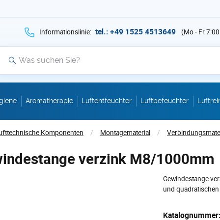
hen Sie auf Suche mit der Taste v als Suche
tel.: +49 1525 4513649
Informationslinie:
(Mo - Fr 7:00
Suche
giene
Aromatherapie
Luftentfeuchter
Luftbefeuchter
Luftrei
ufttechnische Komponenten
/
Montagematerial
/
Verbindungsmater
indestange verzink M8/1000mm
Gewindestange ve
und quadratischen
Katalognummer