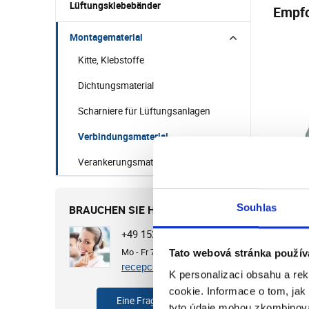
Lüftungsklebebänder
Empfo
Montagematerial
Kitte, Klebstoffe
Dichtungsmaterial
Scharniere für Lüftungsanlagen
Verbindungsmaterial
Verankerungsmaterial
Souhlas
BRAUCHEN SIE HILFE?
+49 1525 4513649
Verz
Mo - Fr 7:00 - 15:30 Uhr
Tato webová stránka použív
verb
recepce@cvb.cz
K personalizaci obsahu a re
M8x
cookie. Informace o tom, jak
Vorrät
Eine Frage stellen
tyto údaje mohou zkombinovat