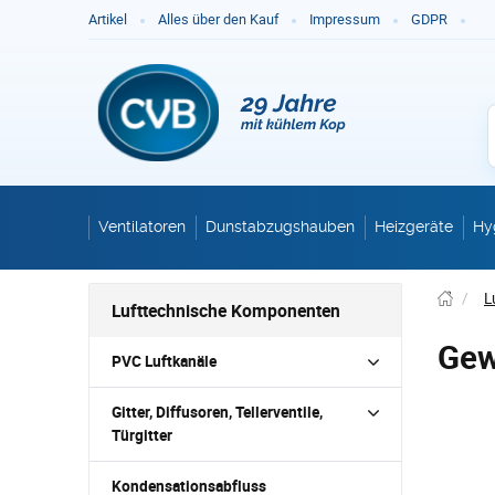
Ge
Artikel
Alles über den Kauf
Impressum
GDPR
Ventilatoren
Dunstabzugshauben
Heizgeräte
Hy
/
L
Lufttechnische Komponenten
Gew
PVC Luftkanäle
Gitter, Diffusoren, Tellerventile,
Türgitter
Kondensationsabfluss