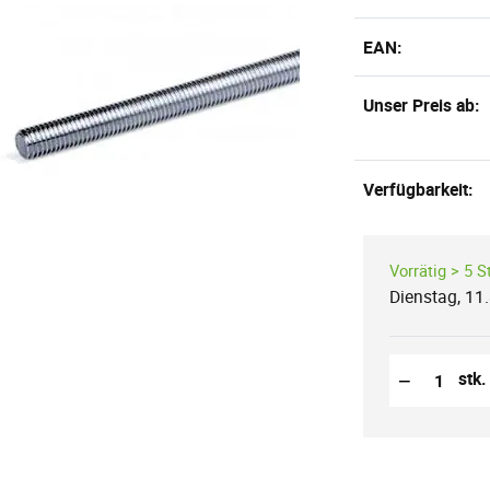
EAN:
Unser Preis ab:
Verfügbarkeit:
Vorrätig > 5 S
Dienstag, 11
Reduzierung
Anzahl der S
−
stk.