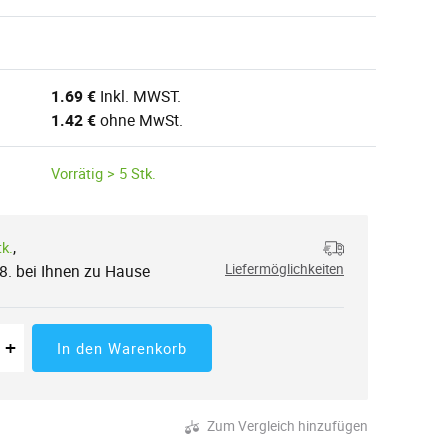
1.69 €
Inkl. MWST.
1.42 €
ohne MwSt.
Vorrätig > 5 Stk.
,
tk.
.8. bei Ihnen zu Hause
Liefermöglichkeiten
 der Menge
tücke
Erhöhung der Menge
+
In den Warenkorb
Zum Vergleich hinzufügen