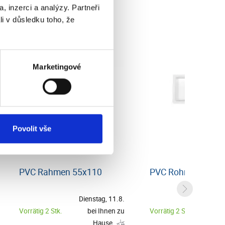
, inzerci a analýzy. Partneři
li v důsledku toho, že
Marketingové
Povolit vše
PVC Rahmen 55x110
PVC Rohrstopfen 
Dienstag, 11.8.
Diens
Vorrätig 2 Stk.
bei Ihnen zu
Vorrätig 2 Stk.
be
Hause