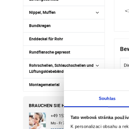
Nippel, Muffen
Bundkragen
Enddeckel für Rohr
Bew
Rundflansche gepresst
Di
Rohrschellen, Schlauchschellen und
Lüftungsklebebänder
Montagematerial
Souhlas
BRAUCHEN SIE HILFE?
+49 1525 4513649
Tato webová stránka použív
Mo - Fr 7:00 - 15:30 Uhr
K personalizaci obsahu a re
recepce@cvb.cz