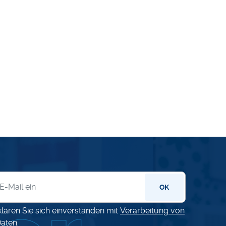
letter
OK
klären Sie sich einverstanden mit
Verarbeitung von
aten
.