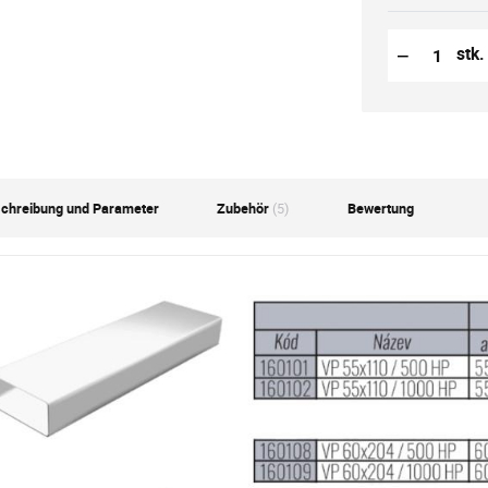
Reduzierung
Anzahl der S
−
stk.
chreibung und Parameter
Zubehör
(5)
Bewertung