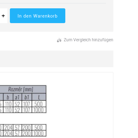
 der Menge
tücke
Erhöhung der Menge
+
In den Warenkorb
Zum Vergleich hinzufügen