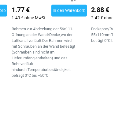
1.77 €
2.88 €
orb
In den Warenkorb
In
1.49 € ohne MwSt.
2.42 € ohne MwSt.
Rahmen zur Abdeckung der 56x111-
Endkappe/Rohrendabdeck
Öffnung an der Wand/Decke,wo der
55x110mm.Temperaturbest
Luftkanal verläuft.Der Rahmen wird
beträgt 0°C bis +50°C
mit Schrauben an der Wand befestigt
(Schrauben sind nicht im
Lieferumfang enthalten) und das
Rohr verläuft
hindurch.Temperaturbeständigkeit
beträgt 0°C bis +50°C