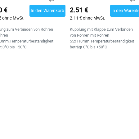
0 €
2.51 €
In den Warenkorb
In den Warenk
€ ohne MwSt.
2.11 € ohne MwSt.
ung zum Verbinden von Rohren
Kupplung mit Klappe zum Verbinden
ohren
von Rohren mit Rohren
0mm.Temperaturbeständigkeit
55x110mm.Temperaturbeständigkeit
t 0°C bis +50°C
beträgt 0°C bis +50°C