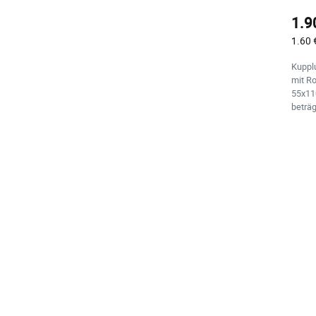
1.9
1.60 
Kuppl
mit R
55x11
beträg