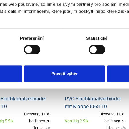
hlenes Zubehör
 náš web používáte, sdílíme se svými partnery pro sociální média
 s dalšími informacemi, které jste jim poskytli nebo které získa
Preferenční
Statistické
Povolit výběr
Flachkanalverbinder
PVC Flachkanalverbinder
110
mit Klappe 55x110
Dienstag, 11.8.
Dienstag, 11.8.
ig 5 Stk.
bei Ihnen zu
Vorrätig 2 Stk.
bei Ihnen zu
Hause
Hause