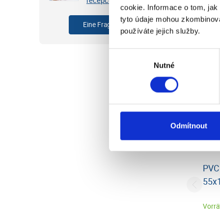
Empfo
cookie. Informace o tom, jak
tyto údaje mohou zkombinovat
Eine Frage stellen
používáte jejich služby.
Výběr
Nutné
souhlasu
Odmítnout
PVC 
55x
Vorrät