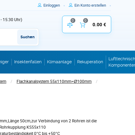
Einloggen
Ein Konto erstellen
 - 15:30 Uhr)
0
0
Vergleich der Produktparameter
0.00 €
Inhalt des W
Suchen
Lufttechnisc
niger
Insektenfallen
Klimaanlage
Rekuperation
Komponente
stem
/
Flachkanalsystem 55x110mm=Ø100mm
/
mm,Länge 50cm,zur Verbindung von 2 Rohren ist die
 Rohrkupplung KS55x110
raturbeständigkeit 0°C bis +50°C