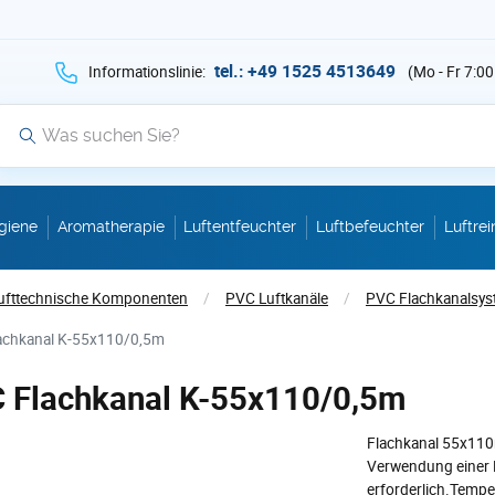
hen Sie auf Suche mit der Taste v als Suche
tel.: +49 1525 4513649
Informationslinie:
(Mo - Fr 7:00
Suche
giene
Aromatherapie
Luftentfeuchter
Luftbefeuchter
Luftrei
ufttechnische Komponenten
/
PVC Luftkanäle
/
PVC Flachkanalsy
achkanal K-55x110/0,5m
 Flachkanal K-55x110/0,5m
Flachkanal 55x110
Verwendung einer
erforderlich.Tempe