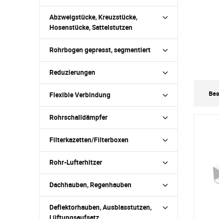
Abzweigstücke, Kreuzstücke,
Hosenstücke, Sattelstutzen
Rohrbogen gepresst, segmentiert
Reduzierungen
Bes
Flexible Verbindung
Rohrschalldämpfer
Filterkazetten/Filterboxen
Rohr-Lufterhitzer
Dachhauben, Regenhauben
Deflektorhauben, Ausblasstutzen,
Lüftungsaufsatz