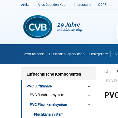
Ge
Artikel
Alles über den Kauf
Impressum
GDPR
Ventilatoren
Dunstabzugshauben
Heizgeräte
Hy
/
L
Lufttechnische Komponenten
PVC Fl
PVC Luftkanäle
PVC
PVC Rundrohrsystem
PVC Flachkanalsystem
Flachkanalsystem