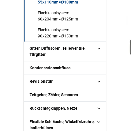
55x110mm=Ø100mm
Flachkanalsystem
60x204mm=Ø125mm
Flachkanalsystem
90x220mm=Ø150mm
Gitter, Diffusoren, Tellerventile,
Türgitter
Kondensationsabfluss
Revisionstür
Zeitgeber, Zähler, Sensoren
Rückschlagklappen, Netze
Flexible Schläuche, Wickelfalzrohre,
Isolierhülsen