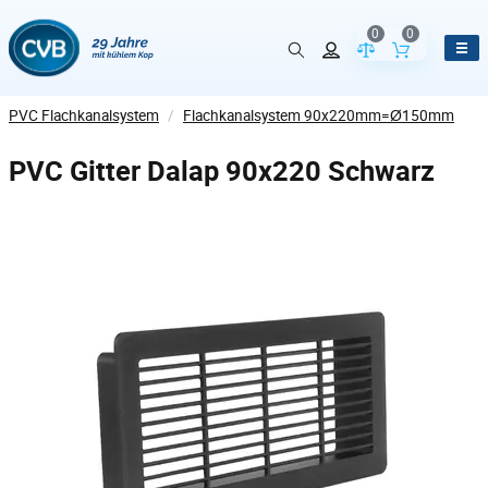
0
0
Vergleich der Pr
Inhalt de
PVC Flachkanalsystem
/
Flachkanalsystem 90x220mm=Ø150mm
PVC Gitter Dalap 90x220 Schwarz