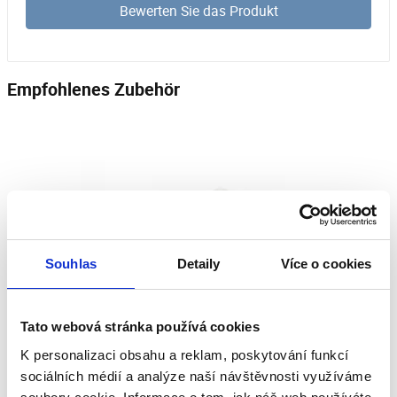
Bewerten Sie das Produkt
Empfohlenes Zubehör
Souhlas
Detaily
Více o cookies
Tato webová stránka používá cookies
K personalizaci obsahu a reklam, poskytování funkcí
sociálních médií a analýze naší návštěvnosti využíváme
PVC Flachkanal K-90x220/1m
PVC 