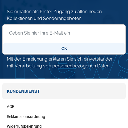
Sie erhalten als Erster Zugang zu allen neuen
Kollektionen und Sonderangeboten.
Anmeldung zum Newsletter
OK
Mit der Einreichung erklären Sie sich einverstanden
mit
Verarbeitung von personenbezogenen Daten
.
KUNDENDIENST
AGB
Reklamationsordnung
Widerrufsbelehrung