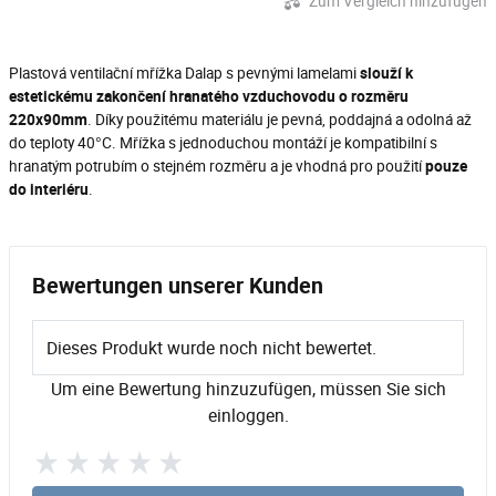
Zum Vergleich hinzufügen
Plastová ventilační mřížka Dalap s pevnými lamelami
slouží k
estetickému zakončení hranatého vzduchovodu o rozměru
220x90mm
. Díky použitému materiálu je pevná, poddajná a odolná až
do teploty 40°C. Mřížka s jednoduchou montáží je kompatibilní s
hranatým potrubím o stejném rozměru a je vhodná pro použití
pouze
do interiéru
.
Bewertungen unserer Kunden
Dieses Produkt wurde noch nicht bewertet.
Um eine Bewertung hinzuzufügen, müssen Sie sich
einloggen.