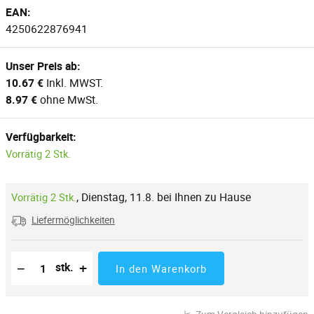
EAN:
4250622876941
Unser Preis ab:
10.67 €
Inkl. MWST.
8.97 €
ohne MwSt.
Verfügbarkeit:
Vorrätig 2 Stk.
,
Dienstag, 11.8. bei Ihnen zu Hause
Vorrätig 2 Stk.
Liefermöglichkeiten
Reduzierung der Menge
Anzahl der Stücke
Erhöhung der Menge
−
+
stk.
In den Warenkorb