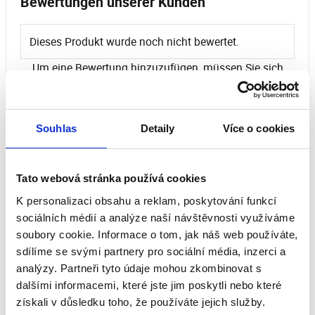
Bewertungen unserer Kunden
Dieses Produkt wurde noch nicht bewertet.
Um eine Bewertung hinzuzufügen, müssen Sie sich
einloggen.
Souhlas
Detaily
Více o cookies
Bewerten Sie das Produkt
Tato webová stránka používá cookies
K personalizaci obsahu a reklam, poskytování funkcí
Empfohlenes Zubehör
sociálních médií a analýze naší návštěvnosti využíváme
soubory cookie. Informace o tom, jak náš web používáte,
sdílíme se svými partnery pro sociální média, inzerci a
analýzy. Partneři tyto údaje mohou zkombinovat s
dalšími informacemi, které jste jim poskytli nebo které
získali v důsledku toho, že používáte jejich služby.