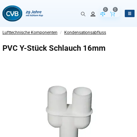
0
0
Vergleich der Pr
Inhalt de
Lufttechnische Komponenten
/
Kondensationsabfluss
PVC Y-Stück Schlauch 16mm