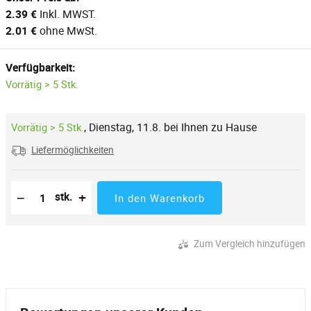
2.39 €
Inkl. MWST.
2.01 €
ohne MwSt.
Verfügbarkeit:
Vorrätig > 5 Stk.
,
Dienstag, 11.8. bei Ihnen zu Hause
Vorrätig > 5 Stk.
Liefermöglichkeiten
Reduzierung der Menge
Anzahl der Stücke
Erhöhung der Menge
−
+
stk.
In den Warenkorb
Zum Vergleich hinzufügen