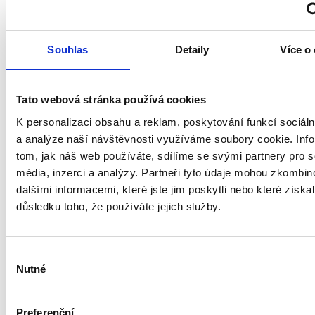
Souhlas
Detaily
Více o
Tato webová stránka používá cookies
K personalizaci obsahu a reklam, poskytování funkcí sociáln
a analýze naší návštěvnosti využíváme soubory cookie. Inf
tom, jak náš web používáte, sdílíme se svými partnery pro s
média, inzerci a analýzy. Partneři tyto údaje mohou zkombin
PVC Rundrohr Ø150/0,5m
Alum
dalšími informacemi, které jste jim poskytli nebo které získal
důsledku toho, že používáte jejich služby.
Vorrätig 4 Stk.
Vorrät
Dienstag, 11.8. bei Ihnen zu Hause
Výběr
6.86 €
1.9
In den Warenkorb
Nutné
souhlasu
5.76 € ohne MwSt.
1.63 
Rohr innen Ø150, Länge 50 cm; zum Verbinden von zwei
Selbst
Preferenční