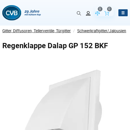
0
0
Vergleich der Pr
Inhalt de
Gitter, Diffusoren, Tellerventile, Türgitter
/
Schwerkraftgitter/Jalousien
Regenklappe Dalap GP 152 BKF