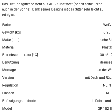
Das Lüftungsgitter besteht aus ABS-Kunststoff (behält seine Farbe
auch in der Sonne). Dank seines Designs ist das Gitter sehr leicht zu
reinigen.
Farbe
Weiß
Gewicht [kg]
0.28
Maße [mm]
siehe Bi
Material
Plastik
Betriebstemperatur [°C]
-30 až +
Benutzung
drauss
Montage
an der W
Version
mit Dach und Rüc
Regulation
NEIN
Flansch
JA
Befestigungsmethode
in Rohre un
Model
GP 152 