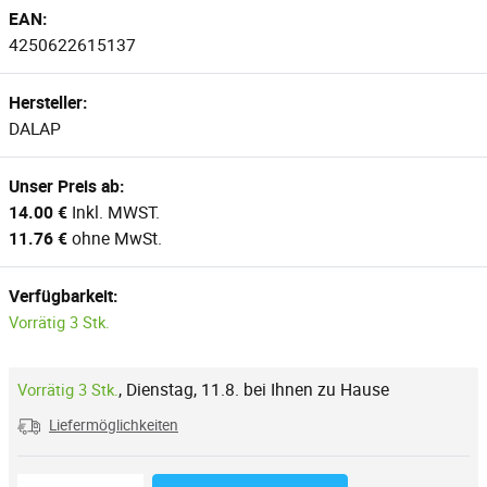
EAN:
4250622615137
Hersteller:
DALAP
Unser Preis ab:
14.00 €
Inkl. MWST.
11.76 €
ohne MwSt.
Verfügbarkeit:
Vorrätig 3 Stk.
,
Dienstag, 11.8. bei Ihnen zu Hause
Vorrätig 3 Stk.
Liefermöglichkeiten
Reduzierung der Menge
Anzahl der Stücke
Erhöhung der Menge