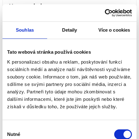
Herunterladen
Souhlas
Detaily
Více o cookies
Bewertungen unserer Kunden
Tato webová stránka používá cookies
Dieses Produkt wurde noch nicht bewertet.
K personalizaci obsahu a reklam, poskytování funkcí
Um eine Bewertung hinzuzufügen, müssen Sie sich
sociálních médií a analýze naší návštěvnosti využíváme
einloggen.
soubory cookie. Informace o tom, jak náš web používáte,
sdílíme se svými partnery pro sociální média, inzerci a
analýzy. Partneři tyto údaje mohou zkombinovat s
dalšími informacemi, které jste jim poskytli nebo které
Bewerten Sie das Produkt
získali v důsledku toho, že používáte jejich služby.
Empfohlenes Zubehör
Výběr
Nutné
souhlasu