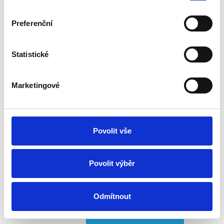
Preferenční
Statistické
Marketingové
Povolit vše
Regler für elektrische Heizgeräte REG
230/400
Povolit výběr
Vorbestellung
Freitag, 14.8. bei Ihnen zu Hause
Odmítnout
ab 230.64 €
In den Warenkorb