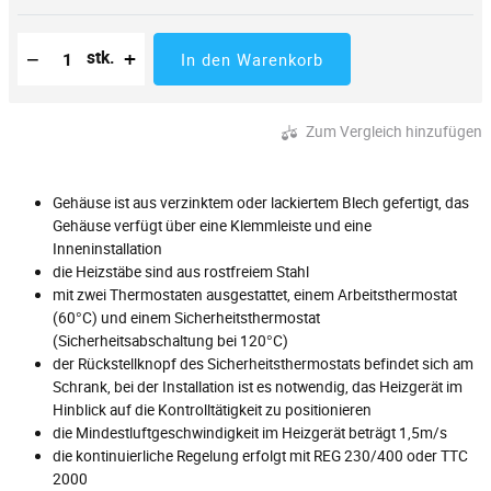
Reduzierung der Menge
Anzahl der Stücke
Erhöhung der Menge
−
+
stk.
In den Warenkorb
Zum Vergleich hinzufügen
Gehäuse ist aus verzinktem oder lackiertem Blech gefertigt, das
Gehäuse verfügt über eine Klemmleiste und eine
Inneninstallation
die Heizstäbe sind aus rostfreiem Stahl
mit zwei Thermostaten ausgestattet, einem Arbeitsthermostat
(60°C) und einem Sicherheitsthermostat
(Sicherheitsabschaltung bei 120°C)
der Rückstellknopf des Sicherheitsthermostats befindet sich am
Schrank, bei der Installation ist es notwendig, das Heizgerät im
Hinblick auf die Kontrolltätigkeit zu positionieren
die Mindestluftgeschwindigkeit im Heizgerät beträgt 1,5m/s
die kontinuierliche Regelung erfolgt mit REG 230/400 oder TTC
2000