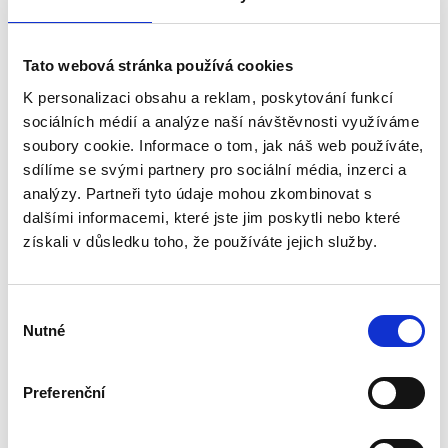
Tato webová stránka používá cookies
K personalizaci obsahu a reklam, poskytování funkcí
sociálních médií a analýze naší návštěvnosti využíváme
soubory cookie. Informace o tom, jak náš web používáte,
Bewertungen unserer Kunden
sdílíme se svými partnery pro sociální média, inzerci a
analýzy. Partneři tyto údaje mohou zkombinovat s
dalšími informacemi, které jste jim poskytli nebo které
Dieses Produkt wurde noch nicht bewertet.
získali v důsledku toho, že používáte jejich služby.
Um eine Bewertung hinzuzufügen, müssen Sie sich
einloggen.
Výběr
Nutné
souhlasu
Bewerten Sie das Produkt
Preferenční