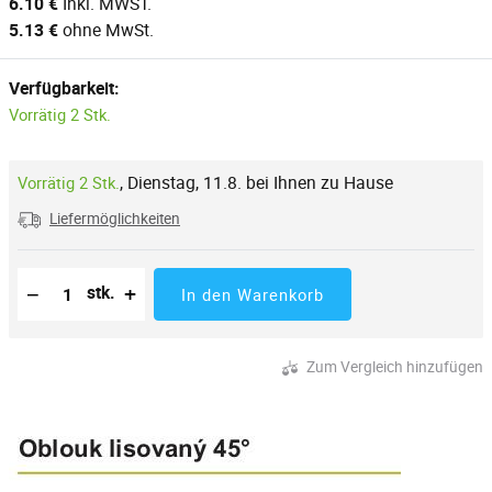
6.10 €
Inkl. MWST.
5.13 €
ohne MwSt.
Verfügbarkeit:
Vorrätig 2 Stk.
,
Dienstag, 11.8. bei Ihnen zu Hause
Vorrätig 2 Stk.
Liefermöglichkeiten
Reduzierung der Menge
Anzahl der Stücke
Erhöhung der Menge
−
+
stk.
In den Warenkorb
Zum Vergleich hinzufügen