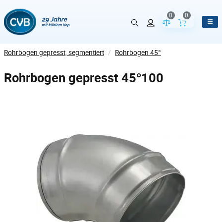
0
0
Vergleich der Pr
Inhalt de
Rohrbogen gepresst, segmentiert
/
Rohrbogen 45°
Rohrbogen gepresst 45°100