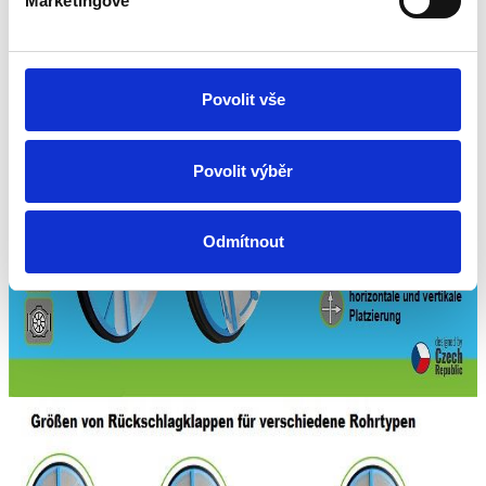
Marketingové
Povolit vše
Povolit výběr
Odmítnout