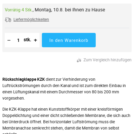
,
Montag, 10.8. bei Ihnen zu Hause
Vorrätig 4 Stk.
Liefermöglichkeiten
Reduzierung der Menge
Anzahl der Stücke
Erhöhung der Menge
−
+
stk.
In den Warenkorb
Zum Vergleich hinzufügen
Rückschlagklappe KZK
dient zur Verhinderung von
Luftrückströmungen durch den Kanal und ist zum direkten Einbau in
einen Lüftungskanal mit einem Durchmesser von 80 bis 200 mm
vorgesehen.
Die KZK-Klappe hat einen Kunststoffkörper mit einer kreisförmigen
Doppeldichtung und einer dicht schließenden Membrane, die sich auch
bei Unterdruck öffnet. Bei horizontaler Luftströmung muss die
Membranachse senkrecht stehen, damit die Membran von selbst