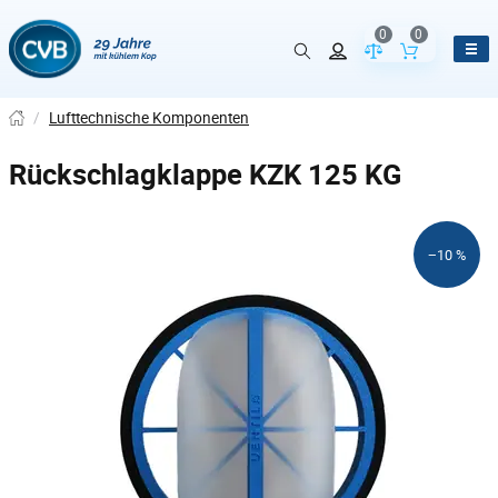
0
0
Vergleich der Pr
Inhalt de
/
Lufttechnische Komponenten
Rückschlagklappe KZK 125 KG
−10 %