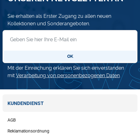
Sie erhalten als Erster Zugang zu allen neuen
Kollektionen und Sonderangeboten.
Anmeldung zum Newsletter
OK
Mit der Einreichung erklären Sie sich einverstanden
mit
Verarbeitung von personenbezogenen Daten
.
KUNDENDIENST
AGB
Reklamationsordnung