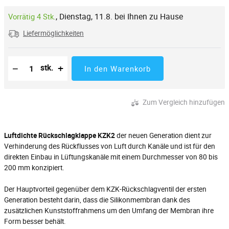
,
Dienstag, 11.8. bei Ihnen zu Hause
Vorrätig 4 Stk.
Liefermöglichkeiten
Reduzierung der Menge
Anzahl der Stücke
Erhöhung der Menge
−
+
stk.
In den Warenkorb
Zum Vergleich hinzufügen
Luftdichte Rückschlagklappe KZK2
der neuen Generation dient zur
Verhinderung des Rückflusses von Luft durch Kanäle und ist für den
direkten Einbau in Lüftungskanäle mit einem Durchmesser von 80 bis
200 mm konzipiert.
Der Hauptvorteil gegenüber dem KZK-Rückschlagventil der ersten
Generation besteht darin, dass die Silikonmembran dank des
zusätzlichen Kunststoffrahmens um den Umfang der Membran ihre
Form besser behält.