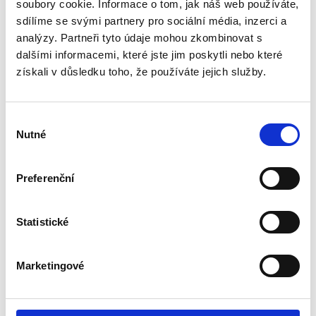
soubory cookie. Informace o tom, jak náš web používáte,
sdílíme se svými partnery pro sociální média, inzerci a
analýzy. Partneři tyto údaje mohou zkombinovat s
dalšími informacemi, které jste jim poskytli nebo které
získali v důsledku toho, že používáte jejich služby.
Die Gummidichtung, die sich um den Umfang der KZK2-
Výběr
Rückschlagklappe herum befindet, ist U-förmig, was die Festigkeit und
Nutné
souhlasu
Dichtheit der Klappe im Rohr gewährleistet.
Preferenční
Statistické
Marketingové