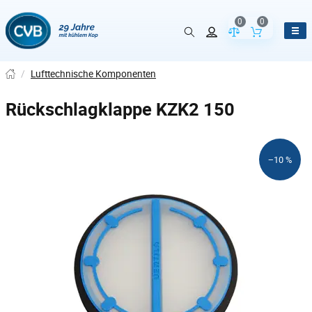
0
0
Vergleich der Pr
Inhalt de
/
Lufttechnische Komponenten
Rückschlagklappe KZK2 150
−10 %