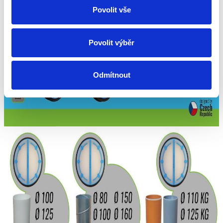
Povolit vše
Povolit výběr
Odmítnout