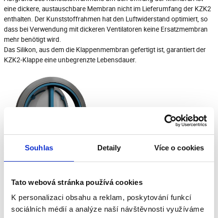
eine dickere, austauschbare Membran nicht im Lieferumfang der KZK2
enthalten. Der Kunststoffrahmen hat den Luftwiderstand optimiert, so
dass bei Verwendung mit dickeren Ventilatoren keine Ersatzmembran
mehr benötigt wird.
Das Silikon, aus dem die Klappenmembran gefertigt ist, garantiert der
KZK2-Klappe eine unbegrenzte Lebensdauer.
Souhlas
Detaily
Více o cookies
Das Gehäuse besteht zusammen mit der Achse und dem
Verstärkungsrahmen der KZK2-Membran aus ABS-Kunststoff,
Tato webová stránka používá cookies
Silikonmembran und Gummidichtung.
Die Silikonmembran ist in der Mitte durch einen Kunststoffstab (Achse)
K personalizaci obsahu a reklam, poskytování funkcí
verstärkt. Der anerkannte Betriebstemperaturbereich des KZK2 reicht
sociálních médií a analýze naší návštěvnosti využíváme
von -20 bis +90°C.