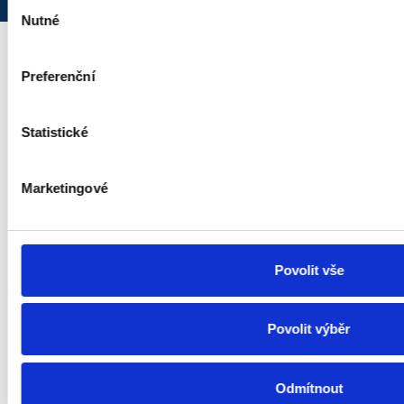
Výběr
Nutné
souhlasu
KUNDENDIENST
Preferenční
AGB
Statistické
Reklamationsordnung
Widerrufsbelehrung
Marketingové
Datenschutzerklärung
Kundemeinungen
Povolit vše
Anmelden
Povolit výběr
Warenkorb anzeigen
Kontofuhrung
Odmítnout