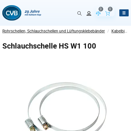
0
0
Vergleich der Pr
Inhalt de
Rohrschellen, Schlauchschellen und Lüftungsklebebänder
/
Kabelbinder
Schlauchschelle HS W1 100