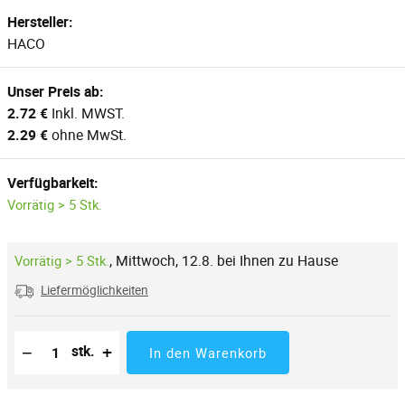
Hersteller:
HACO
Unser Preis ab:
2.72 €
Inkl. MWST.
2.29 €
ohne MwSt.
Verfügbarkeit:
Vorrätig > 5 Stk.
,
Mittwoch, 12.8. bei Ihnen zu Hause
Vorrätig > 5 Stk.
Liefermöglichkeiten
Reduzierung der Menge
Anzahl der Stücke
Erhöhung der Menge
−
+
stk.
In den Warenkorb