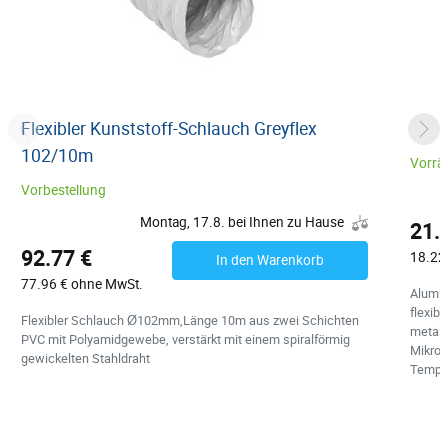
Flexibler Kunststoff-Schlauch Greyflex
Alu-
102/10m
Vorrät
Vorbestellung
Montag, 17.8. bei Ihnen zu Hause
21.
92.77 €
18.22
In den Warenkorb
77.96 € ohne MwSt.
Alumi
flexib
Flexibler Schlauch Ø102mm,Länge 10m aus zwei Schichten
metall
PVC mit Polyamidgewebe, verstärkt mit einem spiralförmig
Mikron
gewickelten Stahldraht
Temper