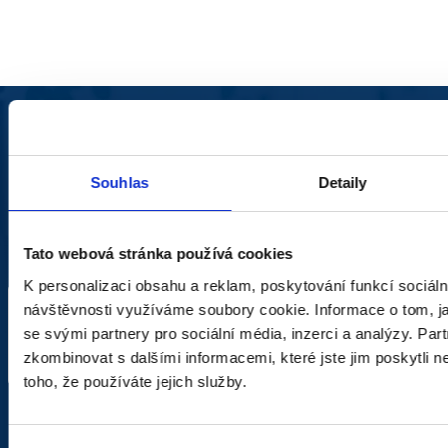
MELDEN SIE SICH FÜR
UNSEREN NEWSLETTER AN
Souhlas
Detaily
Sie erhalten als Erster Zugang zu allen neuen
Tato webová stránka používá cookies
Kollektionen und Sonderangeboten.
K personalizaci obsahu a reklam, poskytování funkcí sociáln
Anmeldung zum Newsletter
návštěvnosti využíváme soubory cookie. Informace o tom, j
se svými partnery pro sociální média, inzerci a analýzy. Par
zkombinovat s dalšími informacemi, které jste jim poskytli n
OK
toho, že používáte jejich služby.
Mit der Einreichung erklären Sie sich einverstanden
mit
Verarbeitung von personenbezogenen Daten
.