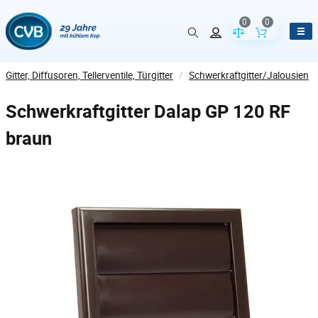
0
0
Vergleich der Pr
Inhalt de
Gitter, Diffusoren, Tellerventile, Türgitter
/
Schwerkraftgitter/Jalousien
Schwerkraftgitter Dalap GP 120 RF
braun