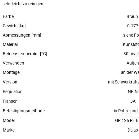
sehr leicht zu reinigen.
Farbe
Braun
Gewicht [kg]
0.177
Abmessungen [mm]
siehe Fo
Material
Kunststo
Betriebstemperatur [°C]
-30 bis 
Verwenden
Außen
Montage
an der W
Version
mit Schwerkraft
Regulation
NEIN
Flansch
JA
Befestigungsmethode
in Rohre un
Model
GP 125 RF 
Marke
Dalap