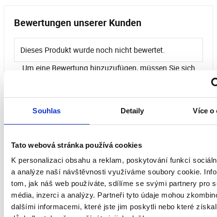
Bewertungen unserer Kunden
Dieses Produkt wurde noch nicht bewertet.
Um eine Bewertung hinzuzufügen, müssen Sie sich
einloggen.
Souhlas
Detaily
Více o
Bewerten Sie das Produkt
Tato webová stránka používá cookies
K personalizaci obsahu a reklam, poskytování funkcí sociáln
a analýze naší návštěvnosti využíváme soubory cookie. Inf
tom, jak náš web používáte, sdílíme se svými partnery pro s
média, inzerci a analýzy. Partneři tyto údaje mohou zkombin
dalšími informacemi, které jste jim poskytli nebo které získal