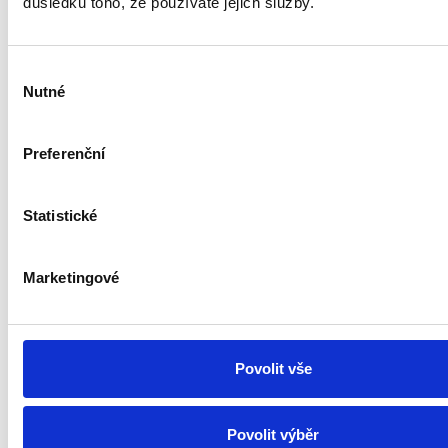
důsledku toho, že používáte jejich služby.
Výběr
Nutné
souhlasu
Preferenční
Statistické
Marketingové
Povolit vše
Povolit výběr