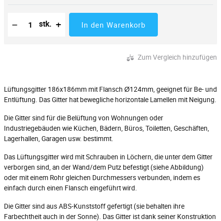
Reduzierung der Menge
Anzahl der Stücke
Erhöhung der Menge
−
+
stk.
In den Warenkorb
Zum Vergleich hinzufügen
Lüftungsgitter 186x186mm mit Flansch Ø124mm, geeignet für Be- und
Entlüftung. Das Gitter hat bewegliche horizontale Lamellen mit Neigung.
Die Gitter sind für die Belüftung von Wohnungen oder
Industriegebäuden wie Küchen, Bädern, Büros, Toiletten, Geschäften,
Lagerhallen, Garagen usw. bestimmt.
Das Lüftungsgitter wird mit Schrauben in Löchern, die unter dem Gitter
verborgen sind, an der Wand/dem Putz befestigt (siehe Abbildung)
oder mit einem Rohr gleichen Durchmessers verbunden, indem es
einfach durch einen Flansch eingeführt wird.
Die Gitter sind aus ABS-Kunststoff gefertigt (sie behalten ihre
Farbechtheit auch in der Sonne). Das Gitter ist dank seiner Konstruktion