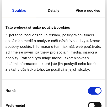
Souhlas
Detaily
Více o cookies
Tato webová stránka používá cookies
K personalizaci obsahu a reklam, poskytování funkcí
sociálních médií a analýze naší návštěvnosti využíváme
soubory cookie. Informace o tom, jak náš web používáte,
sdílíme se svými partnery pro sociální média, inzerci a
analýzy. Partneři tyto údaje mohou zkombinovat s
Bewertungen unserer Kunden
dalšími informacemi, které jste jim poskytli nebo které
získali v důsledku toho, že používáte jejich služby.
Dieses Produkt wurde noch nicht bewertet.
Um eine Bewertung hinzuzufügen, müssen Sie sich
Výběr
einloggen.
Nutné
souhlasu
Preferenční