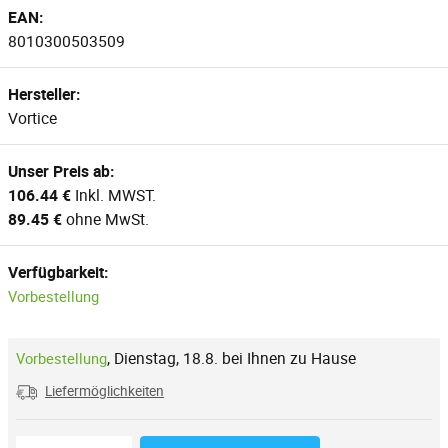
EAN:
8010300503509
Hersteller:
Vortice
Unser Preis ab:
106.44 €
Inkl. MWST.
89.45 €
ohne MwSt.
Verfügbarkeit:
Vorbestellung
,
Dienstag, 18.8. bei Ihnen zu Hause
Vorbestellung
Liefermöglichkeiten
Reduzierung der Menge
Anzahl der Stücke
Erhöhung der Menge