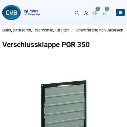
0
0
Vergleich der Pr
Inhalt de
Gitter, Diffusoren, Tellerventile, Türgitter
/
Schwerkraftgitter/Jalousien
Verschlussklappe PGR 350