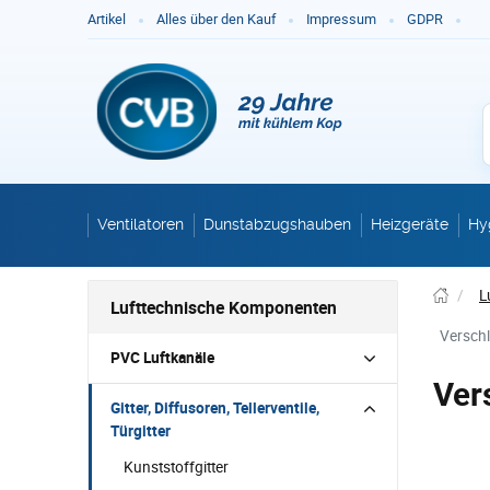
Ge
Artikel
Alles über den Kauf
Impressum
GDPR
Ventilatoren
Dunstabzugshauben
Heizgeräte
Hy
/
L
Lufttechnische Komponenten
Versch
PVC Luftkanäle
Ver
Gitter, Diffusoren, Tellerventile,
Türgitter
Kunststoffgitter