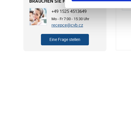
BRAUCHEN SIE HILFE?
Di
+49 1525 4513649
Mo - Fr 7:00 - 15:30 Uhr
recepce@cvb.cz
Eine Frage stellen