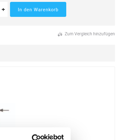
 der Menge
tücke
Erhöhung der Menge
+
In den Warenkorb
Zum Vergleich hinzufügen