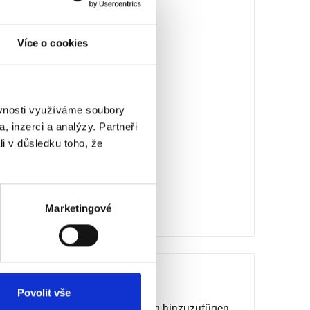
Více o cookies
ěvnosti využíváme soubory
, inzerci a analýzy. Partneři
li v důsledku toho, že
Marketingové
Povolit vše
Um eine Bewertung hinzuzufügen,