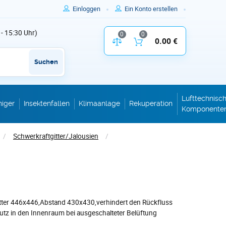
Einloggen
Ein Konto erstellen
 - 15:30 Uhr)
0
0
Vergleich der Produktparameter
0.00 €
Inhalt des W
Suchen
Lufttechnisc
niger
Insektenfallen
Klimaanlage
Rekuperation
Komponente
/
Schwerkraftgitter/Jalousien
/
tter 446x446,Abstand 430x430,verhindert den Rückfluss
tz in den Innenraum bei ausgeschalteter Belüftung