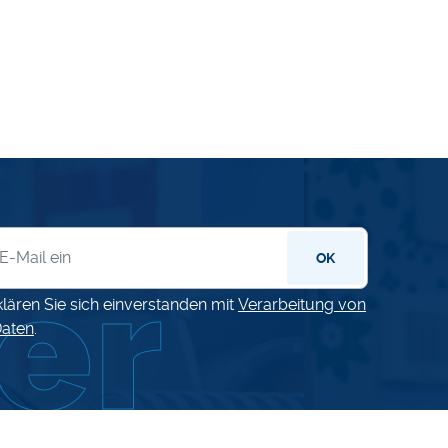
letter
OK
klären Sie sich einverstanden mit
Verarbeitung von
aten
.