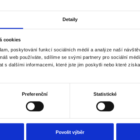
Detaily
á cookies
klam, poskytování funkcí sociálních médií a analýze naší návšt
 náš web používáte, sdílíme se svými partnery pro sociální média
 s dalšími informacemi, které jste jim poskytli nebo které získa
Preferenční
Statistické
ertungen unserer Kunden
Povolit výběr