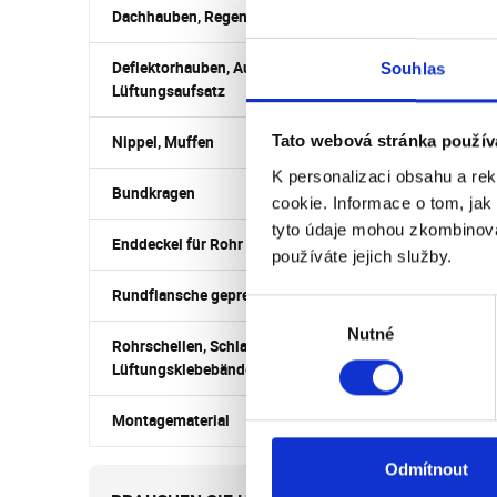
Dachhauben, Regenhauben
Deflektorhauben, Ausblasstutzen,
Souhlas
Lüftungsaufsatz
Tato webová stránka použív
Nippel, Muffen
K personalizaci obsahu a re
Bundkragen
cookie. Informace o tom, jak
tyto údaje mohou zkombinovat
Enddeckel für Rohr
používáte jejich služby.
Rundflansche gepresst
Výběr
Nutné
souhlasu
Rohrschellen, Schlauchschellen und
Lüftungsklebebänder
Montagematerial
Bew
Odmítnout