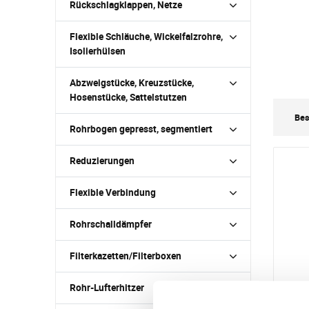
Rückschlagklappen, Netze
Flexible Schläuche, Wickelfalzrohre,
Isolierhülsen
Abzweigstücke, Kreuzstücke,
Hosenstücke, Sattelstutzen
Bes
Rohrbogen gepresst, segmentiert
Reduzierungen
Flexible Verbindung
Rohrschalldämpfer
Filterkazetten/Filterboxen
Rohr-Lufterhitzer