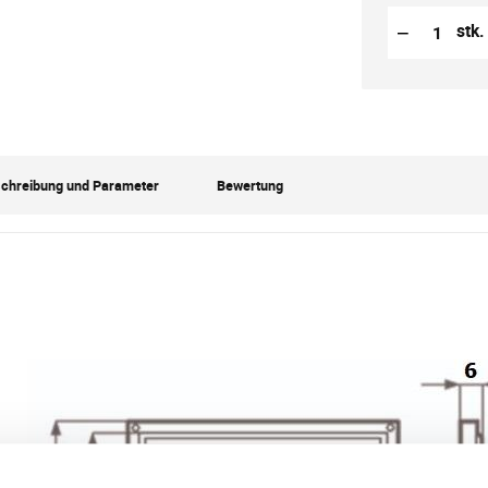
Reduzierung
Anzahl der S
−
stk.
chreibung und Parameter
Bewertung