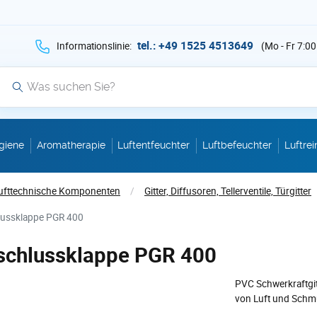
hen Sie auf Suche mit der Taste v als Suche
tel.: +49 1525 4513649
Informationslinie:
(Mo - Fr 7:00
Suche
giene
Aromatherapie
Luftentfeuchter
Luftbefeuchter
Luftrei
ufttechnische Komponenten
/
Gitter, Diffusoren, Tellerventile, Türgitter
lussklappe PGR 400
schlussklappe PGR 400
PVC Schwerkraftgi
von Luft und Schmu