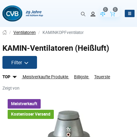
0
0
Vergleich der Pr
Inhalt de
/
Ventilatoren
/
KAMINKOPFventilator
KAMIN-Ventilatoren (Heißluft)
Filter
TOP
Meistverkaufte Produkte
Billigste
Teuerste
Zeigt von
Meistverkauft
Kostenloser Versand