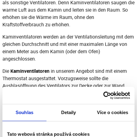
als sonstige
Ventilatoren
. Denn Kaminventilatoren saugen die
warme Luft aus dem Kamin und leiten sie in den Raum. So
erhöhen sie die Wärme im Raum, ohne den
Kraftstoffverbrauch zu erhöhen.
Kaminventilatoren werden an der Ventilationsleitung mit dem
gleichen Durchschnitt und mit einer maximalen Länge von
einem Meter aus dem Kamin (oder dem Ofen)
angeschlossen.
Die
Kaminventilatoren
in unserem Angebot sind mit einem
Thermostat ausgestattet. Vorzugsweise sollte die
Ausblasöffnung des Ventilators zur Decke oder zur Wand
gerichtet werden.
Der polnische Hersteller
Darco
ist spezialisiert auf diese Art
von Ventilatoren und neben Kaminventilatoren finden Sie
Souhlas
Detaily
Více o cookies
auch entsprechendes Zubehör in unserem Produktangebot.
Auf einen
Schornsteinaufsatz
sollten Sie beispielsweise auf
keinen Fall verzichten.
Tato webová stránka používá cookies