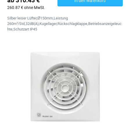
In den Warenkorb
260.87 € ohne MwSt.
Silber leiser Lüfter,Ø150mm,Leistung
260m³/Std,32dB(A),Kugellager,Rückschlagklappe,Betriebsanzeigeleuc
hte,Schutzart IP45