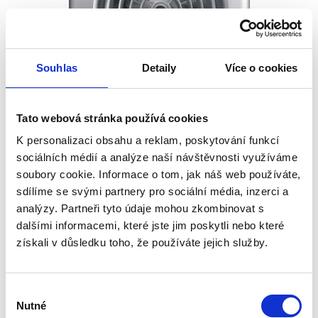
Souhlas
Detaily
Více o cookies
Tato webová stránka používá cookies
Ventilator SILENT 100 SILVER CRZ
K personalizaci obsahu a reklam, poskytování funkcí
Vorbestellung
sociálních médií a analýze naší návštěvnosti využíváme
soubory cookie. Informace o tom, jak náš web používáte,
Montag, 17.8. bei Ihnen zu Hause
sdílíme se svými partnery pro sociální média, inzerci a
ab 222.65 €
In den Warenkorb
analýzy. Partneři tyto údaje mohou zkombinovat s
187.10 € ohne MwSt.
dalšími informacemi, které jste jim poskytli nebo které
získali v důsledku toho, že používáte jejich služby.
Silber leiser Lüfter,Ø100mm,Leistung
95m³/Std,26,5dB(A),Nachlauf,Kugellager,Rückschlagklappe,Betriebsan
zeigeleuchte,Schutzart IP45
Výběr
Nutné
souhlasu