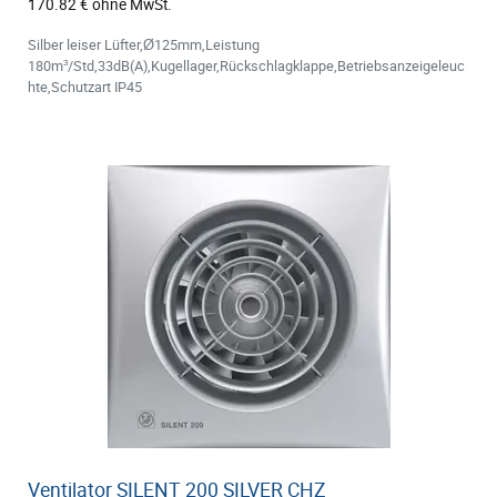
170.82 € ohne MwSt.
Silber leiser Lüfter,Ø125mm,Leistung
180m³/Std,33dB(A),Kugellager,Rückschlagklappe,Betriebsanzeigeleuc
hte,Schutzart IP45
Ventilator SILENT 200 SILVER CHZ