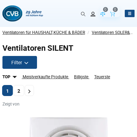
0
0
Vergleich der Pr
Inhalt de
Ventilatoren für HAUSHALT,KÜCHE & BÄDER
/
Ventilatoren SOLER&PALAU
Ventilatoren SILENT
Filter
TOP
Meistverkaufte Produkte
Billigste
Teuerste
1
2
Zeigt von