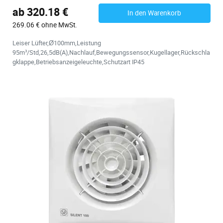
ab 320.18 €
In den Warenkorb
269.06 € ohne MwSt.
Leiser Lüfter,Ø100mm,Leistung
95m³/Std,26,5dB(A),Nachlauf,Bewegungssensor,Kugellager,Rückschla
gklappe,Betriebsanzeigeleuchte,Schutzart IP45