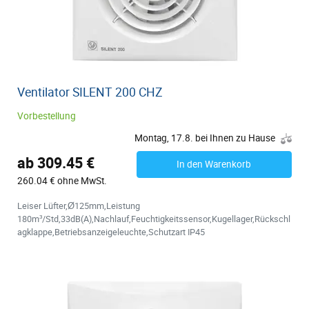
Ventilator SILENT 200 CHZ
Vorbestellung
Montag, 17.8. bei Ihnen zu Hause
ab 309.45 €
In den Warenkorb
260.04 € ohne MwSt.
Leiser Lüfter,Ø125mm,Leistung
180m³/Std,33dB(A),Nachlauf,Feuchtigkeitssensor,Kugellager,Rückschl
agklappe,Betriebsanzeigeleuchte,Schutzart IP45