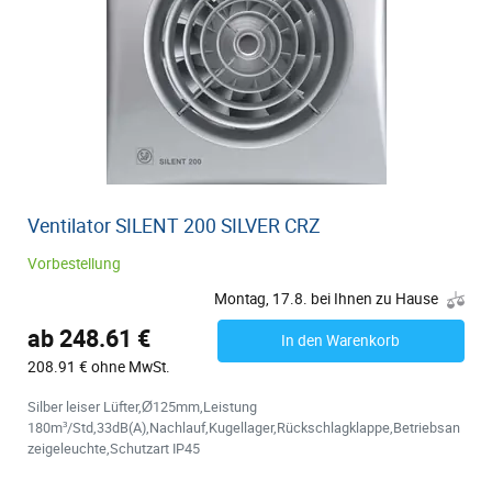
Ventilator SILENT 200 SILVER CRZ
Vorbestellung
Montag, 17.8. bei Ihnen zu Hause
ab 248.61 €
In den Warenkorb
208.91 € ohne MwSt.
Silber leiser Lüfter,Ø125mm,Leistung
180m³/Std,33dB(A),Nachlauf,Kugellager,Rückschlagklappe,Betriebsan
zeigeleuchte,Schutzart IP45