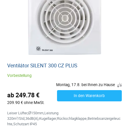
Ventilátor SILENT 300 CZ PLUS
Vorbestellung
Montag, 17.8. bei Ihnen zu Hause
ab 249.78 €
In den Warenkorb
209.90 € ohne MwSt.
Leiser Lüfter,Ø150mm,Leistung
320m³/Std,36dB(A),Kugellager,Rückschlagklappe,Betriebsanzeigeleuc
hte,Schutzart IP45