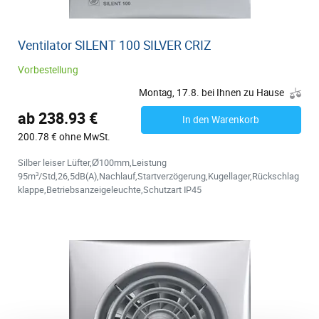
Ventilator SILENT 100 SILVER CRIZ
Vorbestellung
Montag, 17.8. bei Ihnen zu Hause
ab 238.93 €
In den Warenkorb
200.78 € ohne MwSt.
Silber leiser Lüfter,Ø100mm,Leistung
95m³/Std,26,5dB(A),Nachlauf,Startverzögerung,Kugellager,Rückschlag
klappe,Betriebsanzeigeleuchte,Schutzart IP45