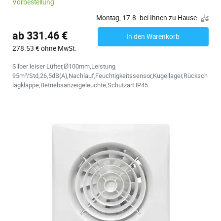
Vorbestellung
Montag, 17.8. bei Ihnen zu Hause
ab 331.46 €
In den Warenkorb
278.53 € ohne MwSt.
Silber leiser Lüfter,Ø100mm,Leistung
95m³/Std,26,5dB(A),Nachlauf,Feuchtigkeitssensor,Kugellager,Rücksch
lagklappe,Betriebsanzeigeleuchte,Schutzart IP45