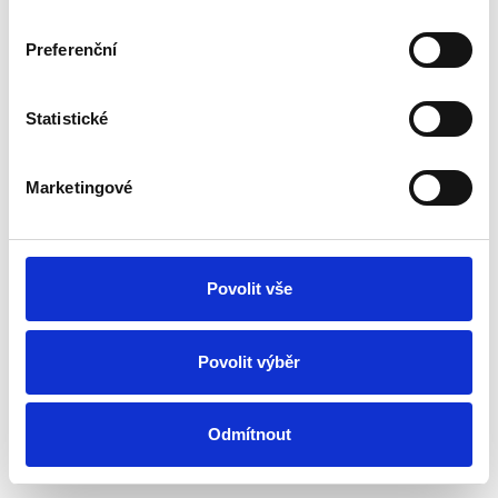
Preferenční
Statistické
Marketingové
Povolit vše
Ventilator SILENT 100 SILVER CZ
Povolit výběr
Vorbestellung
Montag, 17.8. bei Ihnen zu Hause
Odmítnout
ab 157.71 €
In den Warenkorb
132.54 € ohne MwSt.