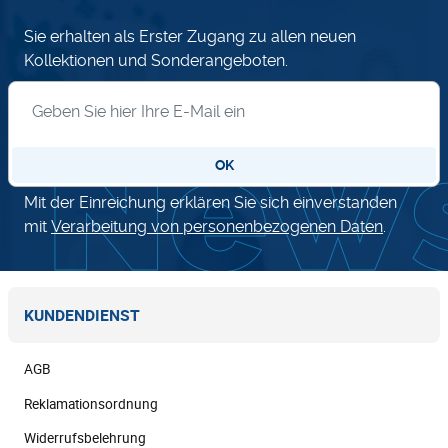
Sie erhalten als Erster Zugang zu allen neuen
Kollektionen und Sonderangeboten.
Anmeldung zum Newsletter
OK
Mit der Einreichung erklären Sie sich einverstanden
mit
Verarbeitung von personenbezogenen Daten
.
KUNDENDIENST
AGB
Reklamationsordnung
Widerrufsbelehrung