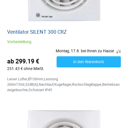
Ventilator SILENT 300 CRZ
Vorbestellung
Montag, 17.8. bei Ihnen zu Hause
ab 299.19 €
In den Warenkorb
251.43 € ohne MwSt.
Leiser Lüfter,Ø150mm,Leistung
260m³/Std,32dB(A),Nachlauf,Kugellager,Rückschlagklappe,Betriebsan
zeigeleuchte,Schutzart IP45