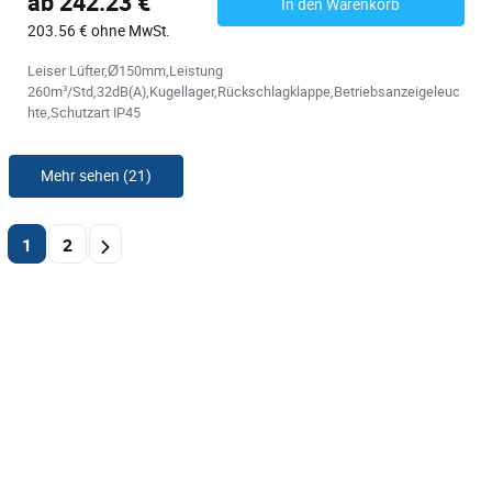
ab 242.23 €
In den Warenkorb
203.56 € ohne MwSt.
Leiser Lüfter,Ø150mm,Leistung
260m³/Std,32dB(A),Kugellager,Rückschlagklappe,Betriebsanzeigeleuc
hte,Schutzart IP45
Mehr sehen (21)
1
2