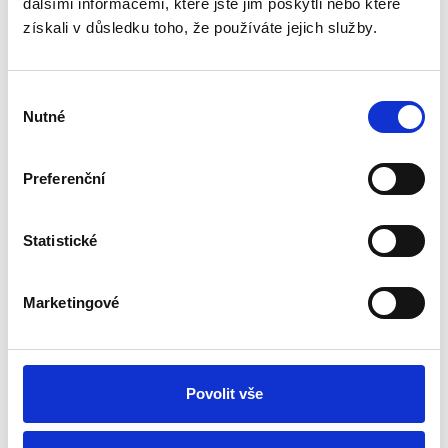
dalšími informacemi, které jste jim poskytli nebo které
získali v důsledku toho, že používáte jejich služby.
Výběr
Nutné
souhlasu
Preferenční
Statistické
Thermostatsensor Vortice C TEMP
Vorbestellung
Marketingové
Dienstag, 18.8. bei Ihnen zu Hause
96.94 €
In den Warenkorb
81.46 € ohne MwSt.
Povolit vše
Thermostatsensor,mit einstellbarem Nachlaufrelais (3-20
min.),Einstellbereich von +10°C - +40°C,Schaltleistung 3,0A.,220-240