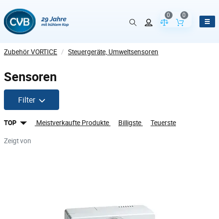
0
0
Vergleich der Pr
Inhalt de
Zubehör VORTICE
/
Steuergeräte, Umweltsensoren
Sensoren
Filter
TOP
Meistverkaufte Produkte
Billigste
Teuerste
Zeigt von