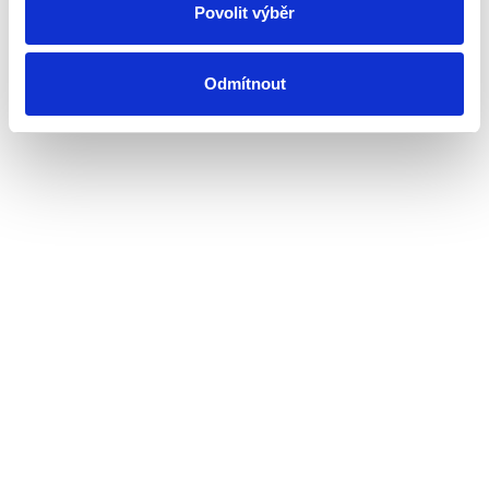
Povolit výběr
V~50/60 Hz, Schutzart IP 20,Farbe lichtgrau,Aufputz, 12 x120x43mm.
Erfasst die Temperatur der Raumluft und schaltet bei Überschreitung
des voreingestellten Wertes und löst den voreingestellten Nachlauf
aus
Odmítnout