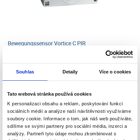
Bewegungssensor Vortice C PIR
Vorrätig 1 Stk.
Dienstag, 11.8. bei Ihnen zu Hause
Souhlas
Detaily
Více o cookies
113.47 €
In den Warenkorb
95.35 € ohne MwSt.
Tato webová stránka používá cookies
IR-Bewegungssensor,mit einstellbarem Nachlaufrelais (3-20
min.),Schaltleistung 3,0A,220-240V~50/60Hz,Schutzart IP20,Farbe
K personalizaci obsahu a reklam, poskytování funkcí
lichtgrau,Aufputz,120x120x43mm
sociálních médií a analýze naší návštěvnosti využíváme
soubory cookie. Informace o tom, jak náš web používáte,
sdílíme se svými partnery pro sociální média, inzerci a
analýzy. Partneři tyto údaje mohou zkombinovat s