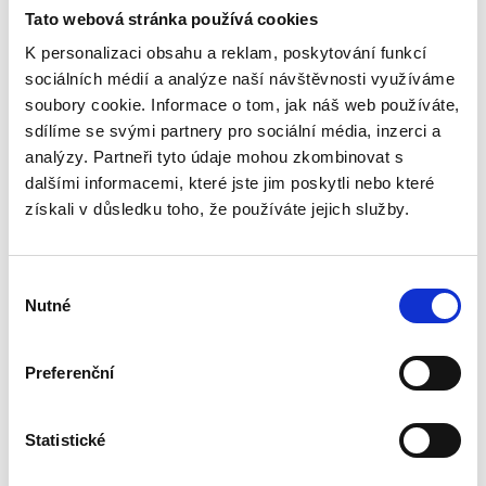
Vorrätig 1 Stk.
Tato webová stránka používá cookies
Dienstag, 11.8. bei Ihnen zu Hause
K personalizaci obsahu a reklam, poskytování funkcí
sociálních médií a analýze naší návštěvnosti využíváme
92.56 €
In den Warenkorb
soubory cookie. Informace o tom, jak náš web používáte,
77.78 € ohne MwSt.
sdílíme se svými partnery pro sociální média, inzerci a
Axial-Rohreinschubventilator,Leistung
analýzy. Partneři tyto údaje mohou zkombinovat s
320m3/Std,59Pa,Gleitlager,Wandmontage,max. Rohrlänge 5m
dalšími informacemi, které jste jim poskytli nebo které
získali v důsledku toho, že používáte jejich služby.
Výběr
Nutné
souhlasu
Preferenční
Statistické