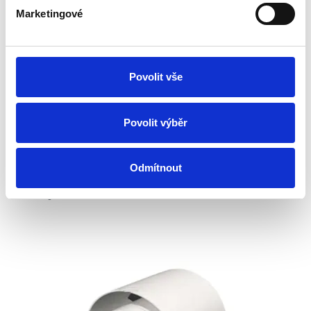
Marketingové
Ventilator PUNTO GHOST MG 150/6 LL T
Povolit vše
Vorrätig 2 Stk.
Dienstag, 11.8. bei Ihnen zu Hause
ab 195.63 €
Povolit výběr
In den Warenkorb
164.40 € ohne MwSt.
Odmítnout
Axial-Rohreinschubventilator,Leistung
320m3/Std,59Pa,Timer,Kugellager,Wand-/Deckenmontage,max.
Rohrlänge 5m