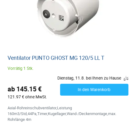
Ventilator PUNTO GHOST MG 120/5 LL T
Vorrätig 1 Stk.
Dienstag, 11.8. bei Ihnen zu Hause
ab 145.15 €
In den Warenkorb
121.97 € ohne MwSt.
Axial-Rohreinschubventilator,Leistung
160m3/Std,44Pa,Timer,Kugellager,Wand-/Deckenmontage,max.
Rohrlänge 4m