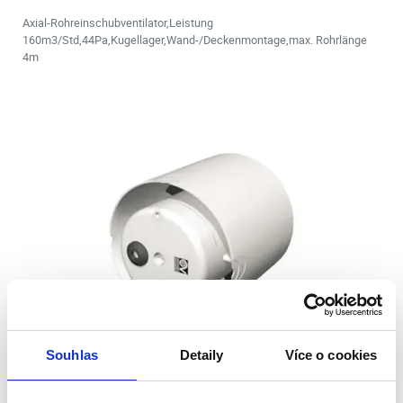
Axial-Rohreinschubventilator,Leistung
160m3/Std,44Pa,Kugellager,Wand-/Deckenmontage,max. Rohrlänge
4m
Souhlas
Detaily
Více o cookies
Ventilator PUNTO GHOST MG 150/6