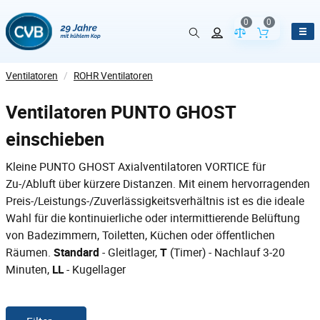
0
0
Vergleich der Pr
Inhalt de
Ventilatoren
/
ROHR Ventilatoren
Ventilatoren PUNTO GHOST
einschieben
Kleine PUNTO GHOST Axialventilatoren VORTICE für
Zu-/Abluft über kürzere Distanzen. Mit einem hervorragenden
Preis-/Leistungs-/Zuverlässigkeitsverhältnis ist es die ideale
Wahl für die kontinuierliche oder intermittierende Belüftung
von Badezimmern, Toiletten, Küchen oder öffentlichen
Räumen.
Standard
- Gleitlager,
T
(Timer) - Nachlauf 3-20
Minuten,
LL
- Kugellager