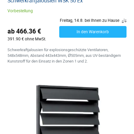
Schwerkraftjalousien WSK 50 Ex
Vorbestellung
Freitag, 14.8. bei Ihnen zu Hause
ab 466.36 €
In den Warenkorb
391.90 € ohne MwSt.
Schwerkraftjalousien für explosionsgeschützte Ventilatoren,
548x548mm, Abstand 443x443mm, Ø505mm, aus UV-beständigem
Kunststoff für den Einsatz in den Zonen 1 und 2.