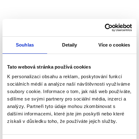
Souhlas
Detaily
Více o cookies
Tato webová stránka používá cookies
K personalizaci obsahu a reklam, poskytování funkcí
sociálních médií a analýze naší návštěvnosti využíváme
soubory cookie. Informace o tom, jak náš web používáte,
sdílíme se svými partnery pro sociální média, inzerci a
analýzy. Partneři tyto údaje mohou zkombinovat s
Schwerkraftjalousien WSK 65 Ex
dalšími informacemi, které jste jim poskytli nebo které
Vorbestellung
získali v důsledku toho, že používáte jejich služby.
Freitag, 14.8. bei Ihnen zu Hause