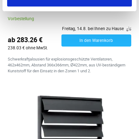
Schwerkraftjalousien WSK 40 Ex
Vorbestellung
Freitag, 14.8. bei Ihnen zu Hause
ab 283.26 €
In den Warenkorb
238.03 € ohne MwSt.
Schwerkraftjalousien für explosionsgeschützte Ventilatoren,
462x462mm, Abstand 366x366mm, Ø422mm, aus UV-beständigem
Kunststoff für den Einsatz in den Zonen 1 und 2.