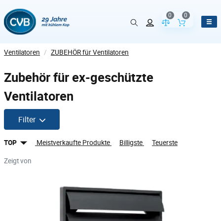
0
0
Vergleich der Pr
Inhalt de
Ventilatoren
/
ZUBEHÖR für Ventilatoren
Zubehör für ex-geschützte
Ventilatoren
Filter
TOP
Meistverkaufte Produkte
Billigste
Teuerste
Zeigt von